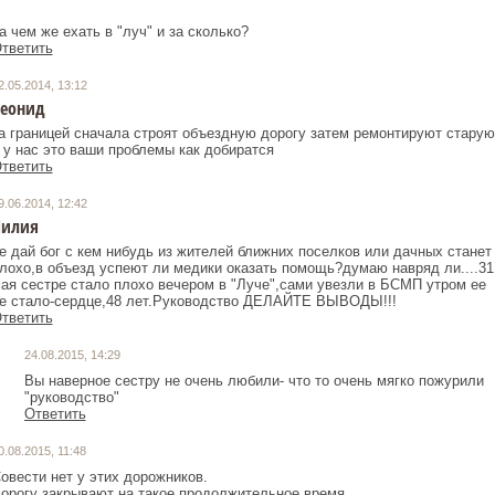
а чем же ехать в "луч" и за сколько?
тветить
2.05.2014, 13:12
еонид
а границей сначала строят объездную дорогу затем ремонтируют старую
 у нас это ваши проблемы как добиратся
тветить
9.06.2014, 12:42
Лилия
е дай бог с кем нибудь из жителей ближних поселков или дачных станет
лохо,в объезд успеют ли медики оказать помощь?думаю навряд ли....31
ая сестре стало плохо вечером в "Луче",сами увезли в БСМП утром ее
е стало-сердце,48 лет.Руководство ДЕЛАЙТЕ ВЫВОДЫ!!!
тветить
24.08.2015, 14:29
Вы наверное сестру не очень любили- что то очень мягко пожурили
"руководство"
Ответить
0.08.2015, 11:48
овести нет у этих дорожников.
орогу закрывают на такое продолжительное время.