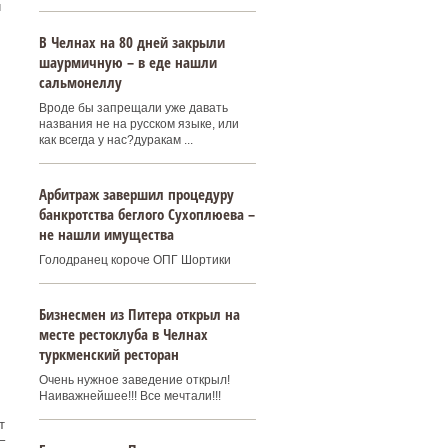
и
В Челнах на 80 дней закрыли
шаурмичную – в еде нашли
сальмонеллу
Вроде бы запрещали уже давать
названия не на русском языке, или
как всегда у нас?дуракам ...
Арбитраж завершил процедуру
банкротства беглого Сухоплюева –
не нашли имущества
Голодранец короче ОПГ Шортики
Бизнесмен из Питера открыл на
месте рестоклуба в Челнах
туркменский ресторан
Очень нужное заведение открыл!
Наиважнейшее!!! Все мечтали!!!
т
–