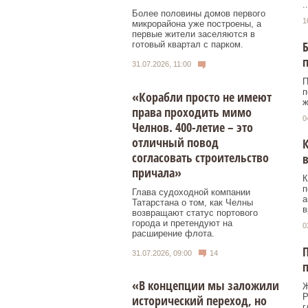
..
Более половины домов первого
1
микрорайона уже построены, а
первые жители заселяются в
Б
готовый квартал с парком.
31.07.2026, 11:00
П
п
«Корабли просто не имеют
ж
права проходить мимо
0
Челнов. 400-летие – это
отличный повод
К
согласовать строительство
в
причала»
К
п
Глава судоходной компании
а
Татарстана о том, как Челны
в
возвращают статус портового
города и претендуют на
0
расширение флота.
П
31.07.2026, 09:00
14
п
«В концепции мы заложили
Ж
Р
исторический переход, но
г