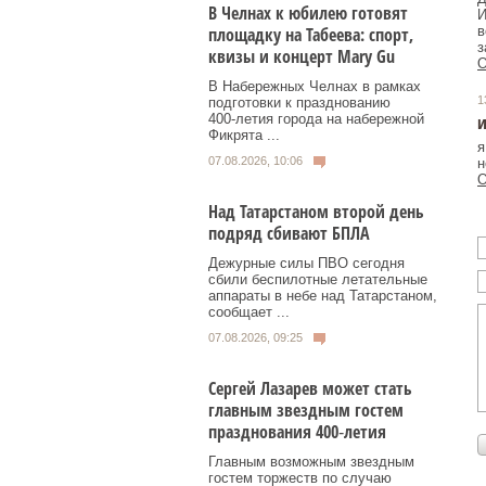
В Челнах к юбилею готовят
И
в
площадку на Табеева: спорт,
з
квизы и концерт Mary Gu
О
В Набережных Челнах в рамках
1
подготовки к празднованию
и
400‑летия города на набережной
Фикрята ...
я
07.08.2026, 10:06
н
О
Над Татарстаном второй день
подряд сбивают БПЛА
Дежурные силы ПВО сегодня
сбили беспилотные летательные
аппараты в небе над Татарстаном,
сообщает ...
07.08.2026, 09:25
Сергей Лазарев может стать
главным звездным гостем
празднования 400‑летия
Главным возможным звездным
гостем торжеств по случаю