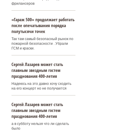
фрилансеров
«Гараж 500» продолжает работать
после опечатывания порядка
полутысячи точек
Так там самый безопасный рынок по
пожарной безопасности . Убрали
ГСМ и краски.
Сергей Лазарев может стать
главным звездным гостем
празднования 400‑летия
Надеюсь на это давно хочу сходить
на его концерт но не получается
Сергей Лазарев может стать
главным звездным гостем
празднования 400‑летия
а в субботу нельзя что ли сделать
было