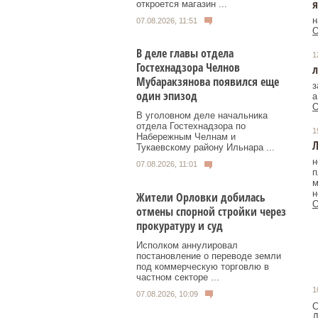
я
откроется магазин ...
н
07.08.2026, 11:51
О
В деле главы отдела
1
Гостехнадзора Челнов
л
Мубаракзянова появился еще
з
один эпизод
а
О
В уголовном деле начальника
отдела Гостехнадзора по
1
Набережным Челнам и
Тукаевскому району Ильнара ...
н
07.08.2026, 11:01
п
м
н
Жители Орловки добилась
О
отмены спорной стройки через
прокуратуру и суд
Исполком аннулировал
постановление о переводе земли
под коммерческую торговлю в
частном секторе ...
1
07.08.2026, 10:09
С
Д