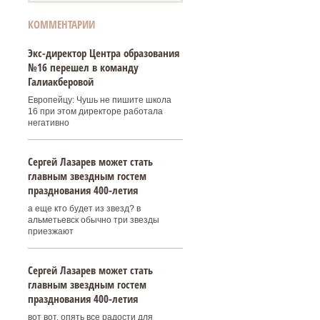
КОММЕНТАРИИ
Экс-директор Центра образования
№16 перешел в команду
Галиакберовой
Европейцу: Чушь не пишите школа
16 при этом директоре работала
негативно
Сергей Лазарев может стать
главным звездным гостем
празднования 400‑летия
а еще кто будет из звезд? в
альметьевск обычно три звезды
приезжают
Сергей Лазарев может стать
главным звездным гостем
празднования 400‑летия
вот вот, опять все радости для