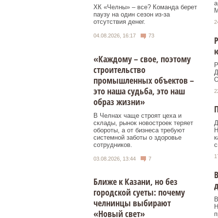
а
ХК «Челны» – все? Команда берет
М
паузу на один сезон из-за
отсутствия денег.
2
04.08.2026, 16:17
73
Р
«Каждому – свое, поэтому
Р
строительство
Д
промышленных объектов –
О
это наша судьба, это наш
2
образ жизни»
П
В Челнах чаще строят цеха и
склады, рынок новостроек теряет
Д
обороты, а от бизнеса требуют
Н
системной заботы о здоровье
к
сотрудников.
с
1
03.08.2026, 13:44
7
В
Ближе к Казани, но без
д
городской суеты: почему
В
челнинцы выбирают
Н
«Новый свет»
п