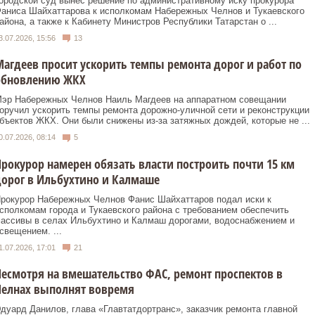
ородской суд вынес решение по административному иску прокурора
аниса Шайхаттарова к исполкомам Набережных Челнов и Тукаевского
айона, а также к Кабинету Министров Республики Татарстан о ...
3.07.2026, 15:56
13
агдеев просит ускорить темпы ремонта дорог и работ по
обновлению ЖКХ
эр Набережных Челнов Наиль Магдеев на аппаратном совещании
оручил ускорить темпы ремонта дорожно‑уличной сети и реконструкции
бъектов ЖКХ. Они были снижены из‑за затяжных дождей, которые не ...
0.07.2026, 08:14
5
рокурор намерен обязать власти построить почти 15 км
орог в Ильбухтино и Калмаше
рокурор Набережных Челнов Фанис Шайхаттаров подал иски к
сполкомам города и Тукаевского района с требованием обеспечить
ассивы в селах Ильбухтино и Калмаш дорогами, водоснабжением и
свещением. ...
1.07.2026, 17:01
21
есмотря на вмешательство ФАС, ремонт проспектов в
Челнах выполнят вовремя
дуард Данилов, глава «Главтатдортранс», заказчик ремонта главной