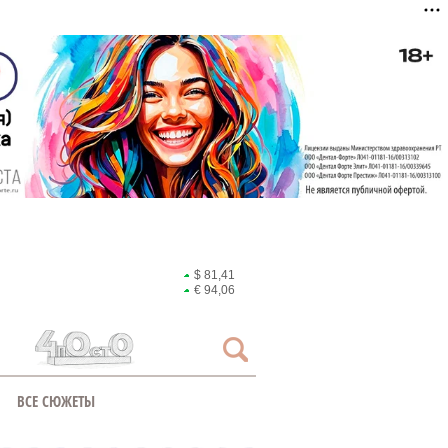
$ 81,41
€ 94,06
ВСЕ СЮЖЕТЫ