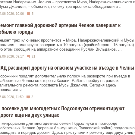
ртерии Набережных Челнов – проспектов Мира, Набережночелнинского 
усы Джалиля, – объяснил, почему три проспекта объединили в ...
4.06.2026, 10:06
5
емонт главной дорожной артерии Челнов завершат к
юбилею города
емонт трех ключевых проспектов – Мира, Набережночелнинский и Мусы
жалиля – планируют завершить к 10 августа (крайний срок – 15 августа).
б этом сообщил на аппаратном совещании Руслан Вильданов, ...
2.06.2026, 09:17
21
АД расширит дорогу на опасном участке на въезде в Челны
орожники продлят дополнительную полосу на развороте при въезде в
абережные Челны со стороны Казани. Работы пройдут в рамках
апитального ремонта проспекта Мусы Джалиля. Сегодня здесь
пециалисты ...
7.06.2026, 11:50
2
 поселке для многодетных Подсолнухи отремонтируют
ороги еще на двух улицах
 микрорайоне для многодетных семей Подсолнухи в пригороде
абережных Челнов (деревня Азьмушкино, Тукаевский район) продолжаю
риводить в порядок дороги. Здесь приступили к ремонту еще двух улиц 