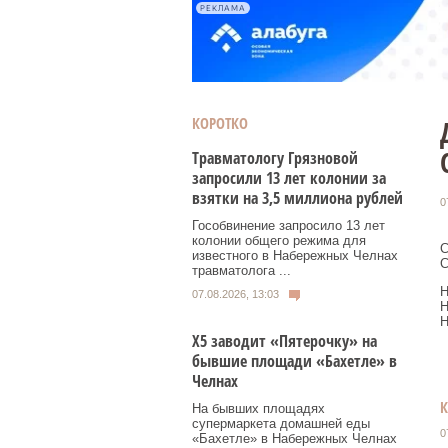
РЕКЛАМА
КОРОТКО
Травматологу Грязновой
запросили 13 лет колонии за
взятки на 3,5 миллиона рублей
0
Гособвинение запросило 13 лет
колонии общего режима для
С
известного в Набережных Челнах
С
травматолога ...
Н
07.08.2026, 13:03
Н
Н
Х5 заводит «Пятерочку» на
бывшие площади «Бахетле» в
Челнах
На бывших площадях
супермаркета домашней еды
0
«Бахетле» в Набережных Челнах