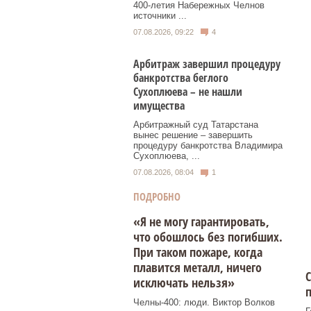
400‑летия Набережных Челнов
источники ...
07.08.2026, 09:22
4
Арбитраж завершил процедуру
банкротства беглого
Сухоплюева – не нашли
имущества
Арбитражный суд Татарстана
вынес решение – завершить
процедуру банкротства Владимира
Сухоплюева, ...
07.08.2026, 08:04
1
ПОДРОБНО
«Я не могу гарантировать,
что обошлось без погибших.
При таком пожаре, когда
плавится металл, ничего
С
исключать нельзя»
п
Челны-400: люди. Виктор Волков