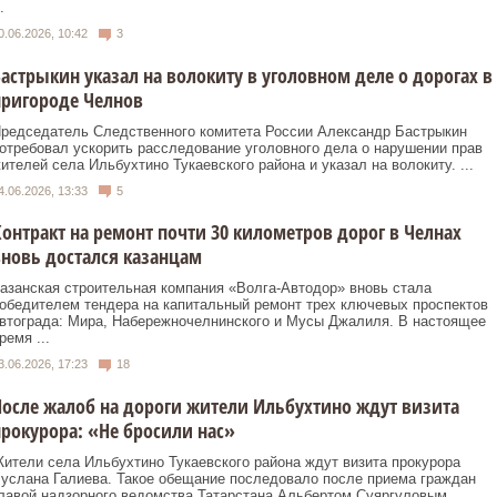
.
0.06.2026, 10:42
3
астрыкин указал на волокиту в уголовном деле о дорогах в
пригороде Челнов
редседатель Следственного комитета России Александр Бастрыкин
отребовал ускорить расследование уголовного дела о нарушении прав
ителей села Ильбухтино Тукаевского района и указал на волокиту. ...
4.06.2026, 13:33
5
онтракт на ремонт почти 30 километров дорог в Челнах
новь достался казанцам
азанская строительная компания «Волга‑Автодор» вновь стала
обедителем тендера на капитальный ремонт трех ключевых проспектов
втограда: Мира, Набережночелнинского и Мусы Джалиля. В настоящее
ремя ...
3.06.2026, 17:23
18
осле жалоб на дороги жители Ильбухтино ждут визита
рокурора: «Не бросили нас»
ители села Ильбухтино Тукаевского района ждут визита прокурора
услана Галиева. Такое обещание последовало после приема граждан
лавой надзорного ведомства Татарстана Альбертом Суяргуловым,