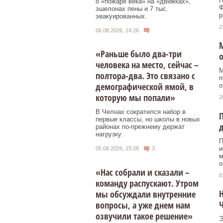
Г
о «пожаре века» на «движках»,
Ф
эшелонах пены и 7 тыс.
р
эвакуированных.
2
06.08.2026, 14:26
М
«Раньше было два-три
человека на место, сейчас –
М
полтора-два. Это связано с
п
демографической ямой, в
о
которую мы попали»
2
В Челнах сократился набор в
П
первые классы, но школы в новых
д
районах по-прежнему держат
нагрузку.
П
и
05.08.2026, 15:28
3
м
о
«Нас собрали и сказали –
0
команду распускают. Утром
Н
мы обсуждали внутренние
вопросы, а уже днем нам
озвучили такое решение»
Э