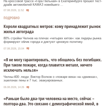
На кроссовой трассе «Гора Пильная» в Екатеринбурге прошел тест-
драйв автомобилей КАМАЗ новейшего ...
07.08.2026, 11:52
ПОДРОБНО
Короли квадратных метров: кому принадлежит рынок
жилья автограда
80% стройки Челнов на плечах «четырех китов»: как лидеры рынка
формируют облик города и диктуют ценовую политику.
07.08.2026, 15:04
«Я не могу гарантировать, что обошлось без погибших.
При таком пожаре, когда плавится металл, ничего
исключать нельзя»
Челны-400: люди. Виктор Волков о «пожаре века» на «движках»,
эшелонах пены и 7 тыс. эвакуированных.
06.08.2026, 14:26
«Раньше было два-три человека на место, сейчас –
полтора-два. Это связано с демографической ямой, в