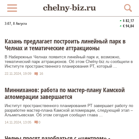
$ 82,17
3:07
, 8 Августа
€ 94,84
Казань предлагает построить линейный парк в
Челнах и тематические аттракционы
В Набережных Челнах появится линейный парк и, возможно,
тематический парк аттракционов. Об этом Chelny-biz.ru сообщили в
Институте пространственного планирования РТ, который ...
22.11.2024, 19:09
16
Минниханов: работа по мастер-плану Камской
агломерации завершается
Институт пространственного планирования РТ завершает работу по
разработке мастер-плана Камской агломерации, следующий этап –
Альметьевская. Об этом сегодня сообщил глава ...
14.11.2024, 13:05
0
Челны просят разобраться с «центром» -