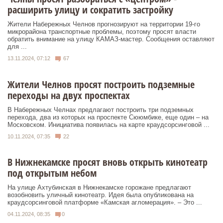
расширить улицу и сократить застройку
Жители Набережных Челнов прогнозируют на территории 19-го
микрорайона транспортные проблемы, поэтому просят власти
обратить внимание на улицу КАМАЗ-мастер. Сообщения оставляют
для ...
13.11.2024, 07:12
67
Жители Челнов просят построить подземные
переходы на двух проспектах
В Набережных Челнах предлагают построить три подземных
перехода, два из которых на проспекте Сююмбике, еще один – на
Московском. Инициатива появилась на карте краудсорсинговой ...
10.11.2024, 07:35
22
В Нижнекамске просят вновь открыть кинотеатр
под открытым небом
На улице Ахтубинская в Нижнекамске горожане предлагают
возобновить уличный кинотеатр. Идея была опубликована на
краудсорсинговой платформе «Камская агломерация». – Это ...
04.11.2024, 08:35
0