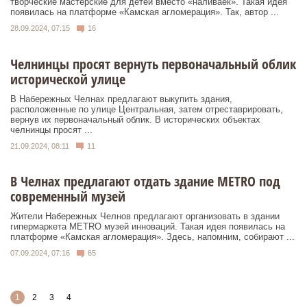
творческие мастерские для детей вместо «наливаек». Такая идея
появилась на платформе «Камская агломерация». Так, автор ...
28.09.2024, 07:15
16
Челнинцы просят вернуть первоначальный облик
исторической улице
В Набережных Челнах предлагают выкупить здания,
расположенные по улице Центральная, затем отреставрировать,
вернув их первоначальный облик. В исторических объектах
челнинцы просят ...
21.09.2024, 08:11
11
В Челнах предлагают отдать здание METRO под
современный музей
Жители Набережных Челнов предлагают организовать в здании
гипермаркета METRO музей инноваций. Такая идея появилась на
платформе «Камская агломерация». Здесь, напомним, собирают ...
07.09.2024, 07:16
65
1
2
3
4