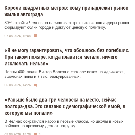
Короли квадратных метров: кому принадлежит рынок
жилья автограда
80% стройки Челнов на плечах «четырех китов»: как лидеры рынка
формируют облик города и диктуют ценовую политику.
07.08.2026, 15:04
«Я не могу гарантировать, что обошлось без погибших.
При таком пожаре, когда плавится металл, ничего
исключать нельзя»
Челны-400: люди. Виктор Волков о «пожаре века» на «движках»,
эшелонах пены и 7 тыс. эвакуированных.
06.08.2026, 14:26
«Раньше было два-три человека на место, сейчас –
полтора-два. Это связано с демографической ямой, в
которую мы попали»
В Челнах сократился набор в первые классы, но школы в новых
районах по-прежнему держат нагрузку.
05.08.2026, 15:28
3