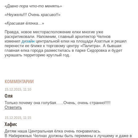
«Давно пора что-то менять»
«Неужели!!! Очень красиво!!»
«
Красивая ёлочка…
»
Правда, новое месторасположение елки многие уже
раскритиковали. Напомним, главный архитектор Челнов
изменил
дизайн
центральной елки на площади Азатлык и решил
перенести ее ближе к торговому центру «Палитра». А бывшая
главная елка города разместилась в парке Сидоровка и будет
украшать территорию круглый год.
КОММЕНТАРИИ
15.12.2015, 11:10
Оля
Только почему она голубая......Очень, очень странно!!!!!
Ответить
15.12.2015, 11:15
Хафис
Детям наша Центральная ёлка очень понравилась.
В Набережных Челнах должны быть перемены к лучшему и даже в