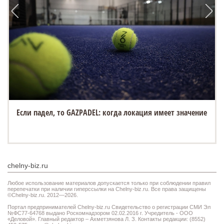
Если падел, то GAZPADEL: когда локация имеет значение
chelny-biz.ru
Любое использование материалов допускается только при соблюдении правил
перепечатки при наличии гиперссылки на Chelny-biz.ru. Все права защищены
©Chelny-biz.ru. 2012—2026.
Портал предпринимателей Chelny-biz.ru Свидетельство о регистрации СМИ Эл
№ФС77-64768 выдано Роскомнадзором 02.02.2016 г. Учредитель - ООО
«Деловой». Главный редактор – Ахметзянова Л. З. Контакты редакции: (8552)