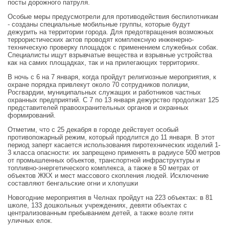
посты дорожного патруля.
Особые меры предусмотрели для противодействия беспилотникам
- созданы специальные мобильные группы, которые будут
дежурить на территории города. Для предотвращения возможных
террористических актов проводят комплексную инженерно-
техническую проверку площадок с применением служебных собак.
Специалисты ищут взрывчатые вещества и взрывные устройства
как на самих площадках, так и на прилегающих территориях.
В ночь с 6 на 7 января, когда пройдут религиозные мероприятия, к
охране порядка привлекут около 70 сотрудников полиции,
Росгвардии, муниципальных служащих и работников частных
охранных предприятий. С 7 по 13 января дежурство продолжат 125
представителей правоохранительных органов и охранных
формирований.
Отметим, что с 25 декабря в городе действует особый
противопожарный режим, который продлится до 11 января. В этот
период заперт касается использования пиротехнических изделий 1-
3 класса опасности: их запрещено применять в радиусе 500 метров
от промышленных объектов, транспортной инфраструктуры и
топливно-энергетического комплекса, а также в 50 метрах от
объектов ЖКХ и мест массового скопления людей. Исключение
составляют бенгальские огни и хлопушки
Новогодние мероприятия в Челнах пройдут на 223 объектах: в 81
школе, 133 дошкольных учреждениях, девяти объектах с
централизованным пребыванием детей, а также возле пяти
уличных елок.