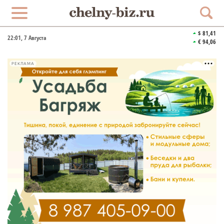
$ 81,41
22:01
, 7 Августа
€ 94,06
РЕКЛАМА