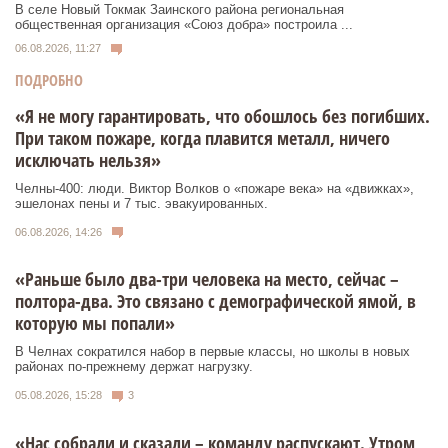
В селе Новый Токмак Заинского района региональная
общественная организация «Союз добра» построила ...
06.08.2026, 11:27
ПОДРОБНО
«Я не могу гарантировать, что обошлось без погибших.
При таком пожаре, когда плавится металл, ничего
исключать нельзя»
Челны-400: люди. Виктор Волков о «пожаре века» на «движках»,
эшелонах пены и 7 тыс. эвакуированных.
06.08.2026, 14:26
«Раньше было два-три человека на место, сейчас –
полтора-два. Это связано с демографической ямой, в
которую мы попали»
В Челнах сократился набор в первые классы, но школы в новых
районах по-прежнему держат нагрузку.
05.08.2026, 15:28
3
«Нас собрали и сказали – команду распускают. Утром