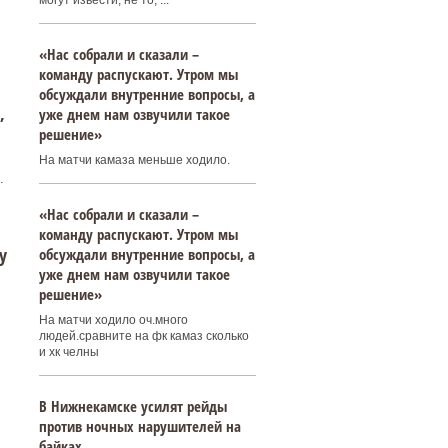
могут извести, не то, ...
«Нас собрали и сказали –
команду распускают. Утром мы
обсуждали внутренние вопросы, а
,
уже днем нам озвучили такое
решение»
На матчи камаза меньше ходило.
.
«Нас собрали и сказали –
команду распускают. Утром мы
у
обсуждали внутренние вопросы, а
уже днем нам озвучили такое
решение»
На матчи ходило оч.много
людей.сравните на фк камаз сколько
и хк челны
В Нижнекамске усилят рейды
против ночных нарушителей на
байках