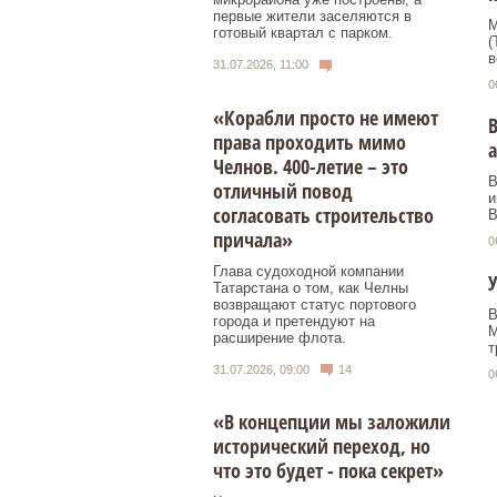
первые жители заселяются в
М
готовый квартал с парком.
(
в
31.07.2026, 11:00
0
«Корабли просто не имеют
В
права проходить мимо
Челнов. 400-летие – это
В
отличный повод
и
согласовать строительство
В
причала»
0
Глава судоходной компании
У
Татарстана о том, как Челны
возвращают статус портового
В
города и претендуют на
M
расширение флота.
т
31.07.2026, 09:00
14
0
«В концепции мы заложили
исторический переход, но
что это будет - пока секрет»