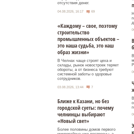
отсутствия денег.
п
04.08.2026, 16:17
69
Н
п
д
«Каждому – свое, поэтому
0
строительство
промышленных объектов –
В
это наша судьба, это наш
б
образ жизни»
В
м
В Челнах чаще строят цеха и
Р
склады, рынок новостроек теряет
обороты, а от бизнеса требуют
0
системной заботы о здоровье
сотрудников.
03.08.2026, 13:44
7
В
Ближе к Казани, но без
о
городской суеты: почему
п
челнинцы выбирают
0
«Новый свет»
Э
Более половины домов первого
к
микрорайона уже построены, а