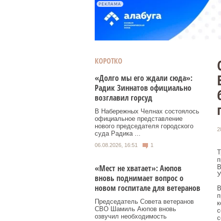
РЕКЛАМА
КОРОТКО
«Долго мы его ждали сюда»:
Радик Зиннатов официально
возглавил горсуд
В Набережных Челнах состоялось
официальное представление
нового председателя городского
2
суда Радика ...
06.08.2026, 16:51
1
Т
п
«Мест не хватает»: Аюпов
В
У
вновь поднимает вопрос о
новом госпитале для ветеранов
В
п
Председатель Совета ветеранов
к
СВО Шамиль Аюпов вновь
с
озвучил необходимость
с