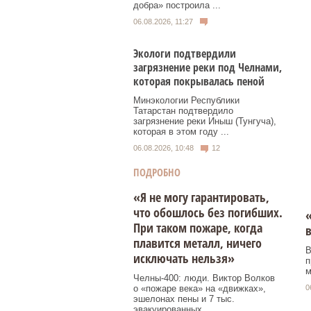
добра» построила ...
06.08.2026, 11:27
Экологи подтвердили
загрязнение реки под Челнами,
которая покрывалась пеной
Минэкологии Республики
Татарстан подтвердило
загрязнение реки Иныш (Тунгуча),
которая в этом году ...
06.08.2026, 10:48
12
ПОДРОБНО
«Я не могу гарантировать,
что обошлось без погибших.
«
При таком пожаре, когда
в
плавится металл, ничего
В
исключать нельзя»
п
м
Челны-400: люди. Виктор Волков
0
о «пожаре века» на «движках»,
эшелонах пены и 7 тыс.
эвакуированных.