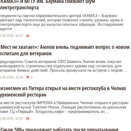
«КАМАЗ» и МГТУ им. Баумана снижают шум
лектротранспорта
пециалисты научно-образовательного центра «КАМАЗ – Бауман»
аботают над технологией, которая позволит снизить уровень шума в
лектротранспорте еще до выпуска опытных образцов. Исследование
едется ...
6.08.2026, 15:17
Мест не хватает»: Аюпов вновь поднимает вопрос о новом
оспитале для ветеранов
редседатель Совета ветеранов СВО Шамиль Аюпов вновь озвучил
еобходимость строительства отдельного здания под госпиталь для
етеранов боевых действий. Просьба прозвучала на встрече с мэром ...
6.08.2026, 15:43
2
изнесмен из Питера открыл на месте рестоклуба в Челнах
уркменский ресторан
а месте рестоклуба IMPERIA в Набережных Челнах открылся ресторан
уркменской кухни Turkmen House. Локация расположена на цокольном
таже ТЦ «Первый». Владелец кафе – предприниматель из ...
6.08.2026, 15:30
Гараж 500» продолжает работать после опечатывания