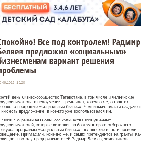
Спокойно! Все под контролем! Радмир
Беляев предложил «социальным»
бизнесменам вариант решения
проблемы
8.09.2012, 13:20
ретий день бизнес-сообщество Татарстана, в том числе и челнинские
редприниматели, в недоумении - речь идет, конечно же, о грантах.
ернее, о программе «Социальный бизнес». Челнинские власти озадачен
 них есть предложение, и кое-кто уже воспользовался им.
 связи с обращением большого количества возмущенных
редпринимателей, которые остались за бортом второго отборочного
онкурса программы «Социальный бизнес», челнинские власти провели
овещание. Пригласили, конечно же, и самих претендентов на гранты. Ка
ообщает порталу предпринимателей Радмир Беляев, заместитель