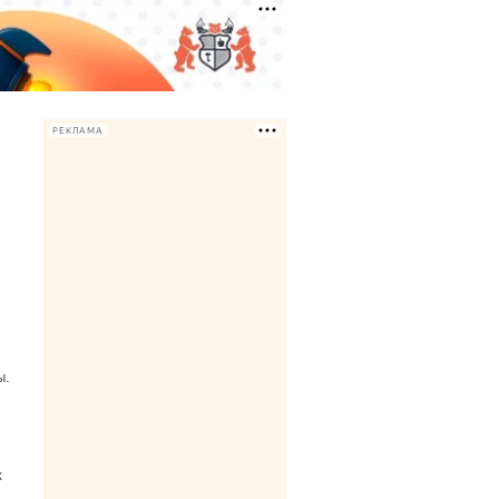
РЕКЛАМА
ы.
к