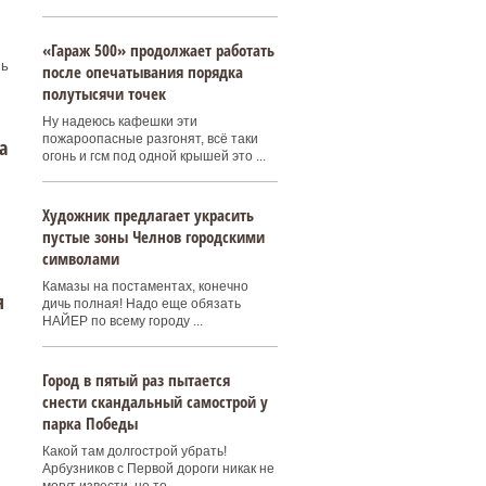
«Гараж 500» продолжает работать
сь
после опечатывания порядка
полутысячи точек
Ну надеюсь кафешки эти
пожароопасные разгонят, всё таки
а
огонь и гсм под одной крышей это ...
Художник предлагает украсить
пустые зоны Челнов городскими
символами
Камазы на постаментах, конечно
я
дичь полная! Надо еще обязать
НАЙЕР по всему городу ...
Город в пятый раз пытается
снести скандальный самострой у
парка Победы
Какой там долгострой убрать!
Арбузников с Первой дороги никак не