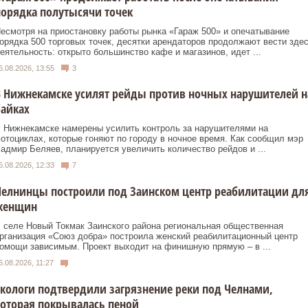
орядка полутысячи точек
есмотря на приостановку работы рынка «Гараж 500» и опечатывание
орядка 500 торговых точек, десятки арендаторов продолжают вести зде
еятельность: открыто большинство кафе и магазинов, идет ...
6.08.2026, 13:55
3
 Нижнекамске усилят рейды против ночных нарушителей н
айках
 Нижнекамске намерены усилить контроль за нарушителями на
отоциклах, которые гоняют по городу в ночное время. Как сообщил мэр
адмир Беляев, планируется увеличить количество рейдов и ...
6.08.2026, 12:33
7
Челнинцы построили под Заинском центр реабилитации дл
женщин
 селе Новый Токмак Заинского района региональная общественная
рганизация «Союз добра» построила женский реабилитационный центр
омощи зависимым. Проект выходит на финишную прямую – в ...
6.08.2026, 11:27
кологи подтвердили загрязнение реки под Челнами,
оторая покрывалась пеной