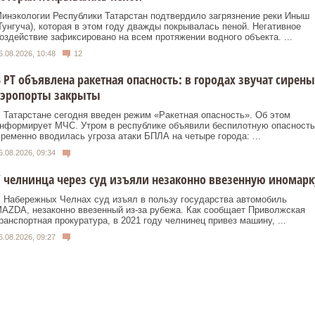
инэкологии Республики Татарстан подтвердило загрязнение реки Иныш
Тунгуча), которая в этом году дважды покрывалась пеной. Негативное
оздействие зафиксировано на всем протяжении водного объекта. ...
6.08.2026, 10:48
12
 РТ объявлена ракетная опасность: в городах звучат сирены
аэропорты закрыты
 Татарстане сегодня введен режим «Ракетная опасность». Об этом
нформирует МЧС. Утром в республике объявили беспилотную опасность
ременно вводилась угроза атаки БПЛА на четыре города: ...
6.08.2026, 09:34
 челнинца через суд изъяли незаконно ввезенную иномарк
 Набережных Челнах суд изъял в пользу государства автомобиль
AZDA, незаконно ввезенный из‑за рубежа. Как сообщает Приволжская
ранспортная прокуратура, в 2021 году челнинец привез машину, ...
6.08.2026, 09:27