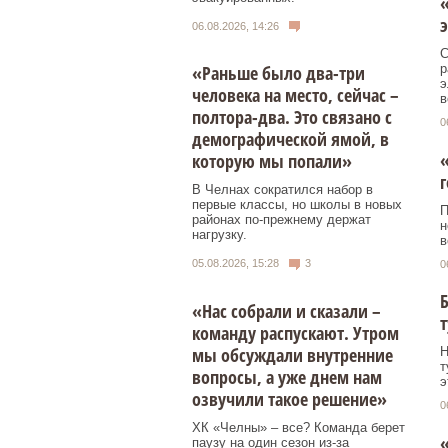
э
06.08.2026, 14:26
С
р
«Раньше было два-три
э
человека на место, сейчас –
в
полтора-два. Это связано с
0
демографической ямой, в
«
которую мы попали»
г
В Челнах сократился набор в
первые классы, но школы в новых
П
районах по-прежнему держат
н
нагрузку.
в
05.08.2026, 15:28
3
0
Б
«Нас собрали и сказали –
т
команду распускают. Утром
мы обсуждали внутренние
Н
т
вопросы, а уже днем нам
э
озвучили такое решение»
0
ХК «Челны» – все? Команда берет
«
паузу на один сезон из-за