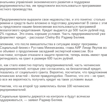
ачальника управления экономического развития и поддержки
редпринимательства, им предложили воспользоваться программами
естного производства.
 Предприниматели выразили свое недовольство, и это понятно: столько
ремени и средств было вложено в подготовку документов! В связи с эти
ы предложили нашим бизнесменам воспользоваться программой
еззалогового кредитования. Кредит выдается до 500 тысяч рублей под
2% годовых. Это очень хорошие условия. Часть предпринимателей уже
формляют кредит, - рассказал Chelny-Biz Радмир Беляев.
апомним, что после вмешательства в ситуацию вокруг программы
Социальный бизнес» Рустама Минниханова, глава АИР Линар Якупов вс
е объявил о продолжении заседаний экспертной комиссии. Все
частники, которым отказали в защите проектов, теперь вновь имеют пра
ретендовать на грант в размере 600 тысяч рублей.
о, как стало известно порталу предпринимателей, часть челнинских
редпринимателей, которые уже согласились на беззалоговый кредит,
тказались от социального гранта. Вероятно, посчитали, что предложени
елнинских властей – более правдоподобно. Понятно, что это – не грант,
о все же вероятность получить кредит на таких условиях выше.
тметим, что на второй тур заявлялись более 100 челнинских
редпринимателей.
 Социальные проекты держатся на контроле и будут всячески
оддерживаться, — заявил Радмир Беляев.