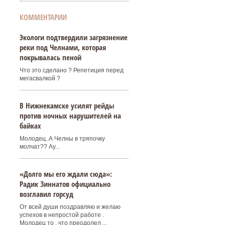
КОММЕНТАРИИ
Экологи подтвердили загрязнение
реки под Челнами, которая
покрывалась пеной
Что это сделано ? Репетиция перед
мегасвалкой ?
В Нижнекамске усилят рейды
против ночных нарушителей на
байках
Молодец..А Челны в тряпочку
молчат?? Ау...
«Долго мы его ждали сюда»:
Радик Зиннатов официально
возглавил горсуд
От всей души поздравляю и желаю
успехов в непростой работе .
Молодец то , что преодолел ...