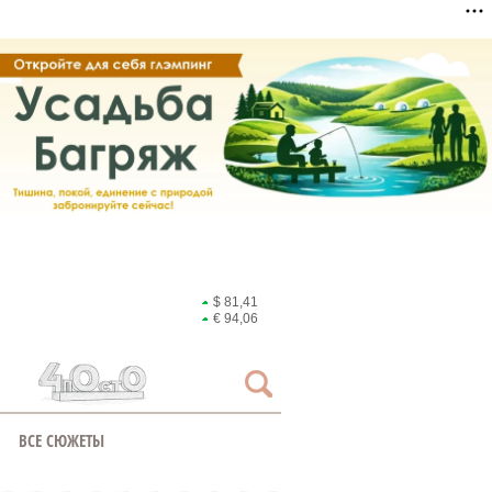
$ 81,41
€ 94,06
ВСЕ СЮЖЕТЫ