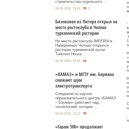
строительства отдельного ...
н
п
06.08.2026, 15:43
2
м
Бизнесмен из Питера открыл на
-
месте рестоклуба в Челнах
в
м
туркменский ресторан
б
1
На месте рестоклуба IMPERIA в
о
Набережных Челнах открылся
ресторан туркменской кухни
Н
Turkmen House. ...
«
06.08.2026, 15:30
ж
у
п
«КАМАЗ» и МГТУ им. Баумана
Н
снижают шум
п
электротранспорта
о
ч
Специалисты научно-
н
образовательного центра «КАМАЗ
– Бауман» работают над
О
технологией, которая ...
п
06.08.2026, 15:17
-
п
«Гараж 500» продолжает