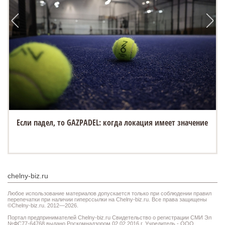
«Белый город» открывает новую площадку на Спасской
ярмарке в Елабуге
chelny-biz.ru
Любое использование материалов допускается только при соблюдении правил
перепечатки при наличии гиперссылки на Chelny-biz.ru. Все права защищены
©Chelny-biz.ru. 2012—2026.
Портал предпринимателей Chelny-biz.ru Свидетельство о регистрации СМИ Эл
№ФС77-64768 выдано Роскомнадзором 02.02.2016 г. Учредитель - ООО