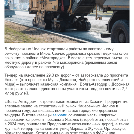
В Набережных Челнах стартовали работы по капитальному
ремонту проспекта Мира. Сейчас дорожники срезают верхний слой
покрытия в районе «Медгородка». Вместе с тем перекрыт въезд на
местную дорогу в районе 7-го микрорайона (временный заезд
оборудован далее по проспекту).
Тендер на обновление 29,3 км дорог – от автовокзала до проспекта
Яшьлек (это проспекты Мусы Джалиля, Набережночелнинский и
Мира) – выполняет казанская компания «Волга-Автодор». Дорожная
контора оказалась единственным участником тендера почти на 2,7
млрд рублей.
«Волга-Автодор» – строительная компания из Казани. Предприятие
впервые зашло на строительный рынок Набережных Челнов в
прошлом году, заявившись почти на все городские дорожные
тендеры. В итоге казанцы
забрали
основную часть «пирога»:
завершили капремонт проспекта Яшьлек (второй этап, первый этап
в 2024 году обновляло Предприятие автомобильных дорог), а также
крупный тендер на капремонт улиц Маршала Жукова, Орловскую,
Магистральную. Кстати, именно на этот тендер в ФАС ушла