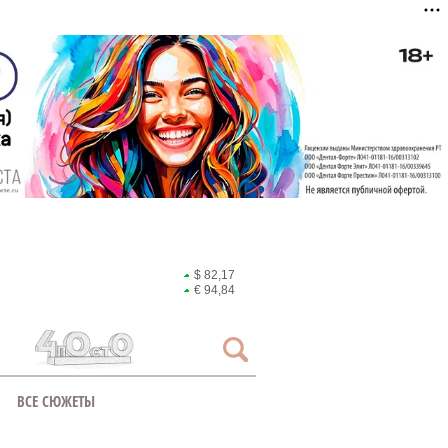
$ 82,17
€ 94,84
ВСЕ СЮЖЕТЫ