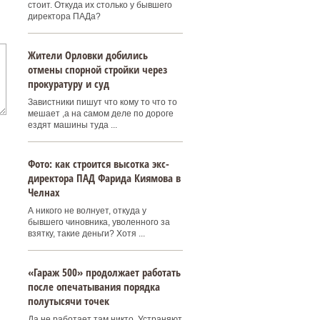
стоит. Откуда их столько у бывшего
директора ПАДа?
Жители Орловки добились
отмены спорной стройки через
прокуратуру и суд
Завистники пишут что кому то что то
мешает ,а на самом деле по дороге
ездят машины туда ...
Фото: как строится высотка экс-
директора ПАД Фарида Киямова в
Челнах
А никого не волнует, откуда у
бывшего чиновника, уволенного за
взятку, такие деньги? Хотя ...
«Гараж 500» продолжает работать
после опечатывания порядка
полутысячи точек
Да не работает там никто. Устраняют