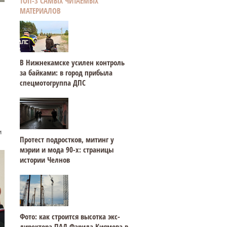
ТОП-3 САМЫХ ЧИТАЕМЫХ
МАТЕРИАЛОВ
В Нижнекамске усилен контроль
за байками: в город прибыла
спецмотогруппа ДПС
и
Протест подростков, митинг у
мэрии и мода 90-х: страницы
истории Челнов
Фото: как строится высотка экс-
директора ПАД Фарида Киямова в