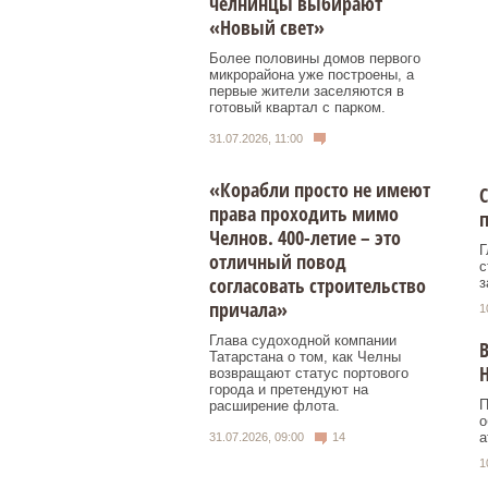
челнинцы выбирают
«Новый свет»
Более половины домов первого
микрорайона уже построены, а
первые жители заселяются в
готовый квартал с парком.
31.07.2026, 11:00
«Корабли просто не имеют
С
права проходить мимо
Челнов. 400-летие – это
Г
отличный повод
с
согласовать строительство
з
причала»
1
Глава судоходной компании
В
Татарстана о том, как Челны
возвращают статус портового
города и претендуют на
П
расширение флота.
о
а
31.07.2026, 09:00
14
1