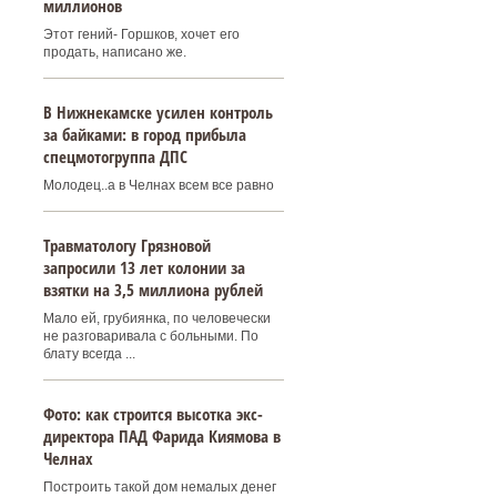
миллионов
Этот гений- Горшков, хочет его
продать, написано же.
В Нижнекамске усилен контроль
за байками: в город прибыла
спецмотогруппа ДПС
Молодец..а в Челнах всем все равно
Травматологу Грязновой
запросили 13 лет колонии за
взятки на 3,5 миллиона рублей
Мало ей, грубиянка, по человечески
не разговаривала с больными. По
блату всегда ...
Фото: как строится высотка экс-
директора ПАД Фарида Киямова в
Челнах
Построить такой дом немалых денег