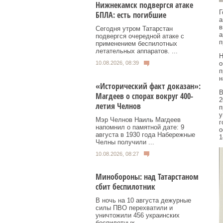
Нижнекамск подвергся атаке
Г
БПЛА: есть погибшие
а
в
Сегодня утром Татарстан
а
подвергся очередной атаке с
п
применением беспилотных
летательных аппаратов. ...
Н
10.08.2026, 08:39
о
п
н
«Исторический факт доказан»:
В
Магдеев о спорах вокруг 400-
2
летия Челнов
п
у
Мэр Челнов Наиль Магдеев
г
напомнил о памятной дате: 9
о
августа в 1930 года Набережные
1
Челны получили ...
10.08.2026, 08:27
Минобороны: над Татарстаном
сбит беспилотник
В ночь на 10 августа дежурные
силы ПВО перехватили и
уничтожили 456 украинских
беспилотных ...