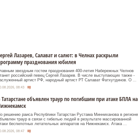
ергей Лазарев, Салават и салют: в Челнах раскрыли
программу празднования юбилея
лавным звездным гостем празднования 400-летия Набережных Челнов
танет российский певец Сергей Лазарев. В числе выступающих также -
аслуженный артист РФ, народный артист РТ Салават Фатхутдинов. О ...
0.08.2026, 08:43
 Татарстане объявлен траур по погибшим при атаке БПЛА на
Нижнекамск
о решению раиса Республики Татарстан Рустама Минниханова в регионе
бъявлен траур в связи с гибелью людей в результате массированной
таки беспилотных летательных аппаратов на Нижнекамск. Атака ...
0.08.2026, 08:47