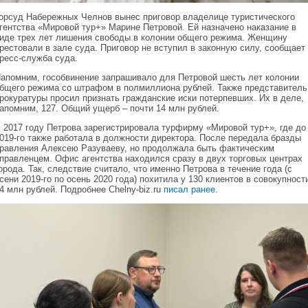
орсуд Набережных Челнов вынес приговор владелице туристического
гентства «Мировой тур+» Марине Петровой. Ей назначено наказание в
иде трех лет лишения свободы в колонии общего режима. Женщину
рестовали в зале суда. Приговор не вступил в законную силу, сообщает
ресс-служба суда.
апомним, гособвинение запрашивало для Петровой шесть лет колонии
бщего режима со штрафом в полмиллиона рублей. Также представитель
рокуратуры просил признать гражданские иски потерпевших. Их в деле,
апомним, 127. Общий ущерб – почти 14 млн рублей.
 2017 году Петрова зарегистрировала турфирму «Мировой тур+», где до
019-го также работала в должности директора. После передала бразды
равления Алексею Разуваеву, но продолжала быть фактическим
правленцем. Офис агентства находился сразу в двух торговых центрах
орода. Так, следствие считало, что именно Петрова в течение года (с
сени 2019-го по осень 2020 года) похитила у 130 клиентов в совокупност
4 млн рублей. Подробнее Chelny-biz.ru
писал ранее
.