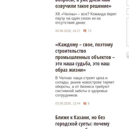
озвучили такое решение»
ХК «Челны» – все? Команда берет
паузу на один сезон из-за
отсутствия денег.
04.08.2026, 16:17
73
«Каждому – свое, поэтому
строительство
промышленных объектов –
это наша судьба, это наш
образ жизни»
В Челнах чаще строят цеха и
склады, рынок новостроек теряет
обороты, а от бизнеса требуют
системной заботы о здоровье
сотрудников.
03.08.2026, 13:44
8
Ближе к Казани, но без
городской суеты: почему