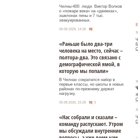
Челны-400: люди. Виктор Волков
о «пожаре века» на «движках»,
эшелонах пены и 7 тыс.
эвакуированных.
06.08.2026, 14:26
3
Ч
«Раньше было два-три
Б
О
человека на место, сейчас –
полтора-два. Это связано с
демографической ямой, в
которую мы попали»
В Челнах сократился набор в
3
первые классы, но школы в новых
районах по-прежнему держат
нагрузку.
Ж
О
05.08.2026, 15:28
3
3
«Нас собрали и сказали –
Ч
О
команду распускают. Утром
мы обсуждали внутренние
вопросы, а уже днем нам