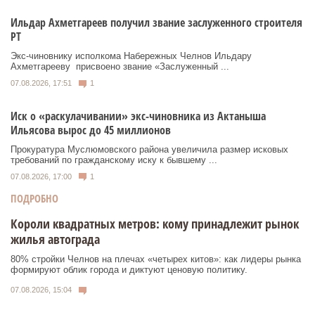
Ильдар Ахметгареев получил звание заслуженного строителя
РТ
Экс‑чиновнику исполкома Набережных Челнов Ильдару
Ахметгарееву присвоено звание «Заслуженный ...
07.08.2026, 17:51
1
Иск о «раскулачивании» экс-чиновника из Актаныша
Ильясова вырос до 45 миллионов
Прокуратура Муслюмовского района увеличила размер исковых
требований по гражданскому иску к бывшему ...
07.08.2026, 17:00
1
ПОДРОБНО
Короли квадратных метров: кому принадлежит рынок
жилья автограда
80% стройки Челнов на плечах «четырех китов»: как лидеры рынка
формируют облик города и диктуют ценовую политику.
07.08.2026, 15:04