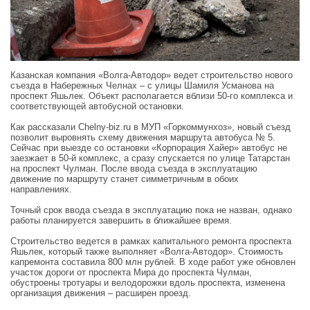
Казанская компания «Волга‑Автодор» ведет строительство нового
съезда в Набережных Челнах – с улицы Шамиля Усманова на
проспект Яшьлек. Объект располагается вблизи 50‑го комплекса и
соответствующей автобусной остановки.
Как рассказали Chelny‑biz.ru в МУП «Горкоммунхоз», новый съезд
позволит выровнять схему движения маршрута автобуса № 5.
Сейчас при выезде со остановки «Корпорация Хайер» автобус не
заезжает в 50‑й комплекс, а сразу спускается по улице Татарстан
на проспект Чулман. После ввода съезда в эксплуатацию
движение по маршруту станет симметричным в обоих
направлениях.
Точный срок ввода съезда в эксплуатацию пока не назван, однако
работы планируется завершить в ближайшее время.
Строительство ведется в рамках капитального ремонта проспекта
Яшьлек, который также выполняет «Волга‑Автодор». Стоимость
капремонта составила 800 млн рублей. В ходе работ уже обновлен
участок дороги от проспекта Мира до проспекта Чулман,
обустроены тротуары и велодорожки вдоль проспекта, изменена
организация движения – расширен проезд.