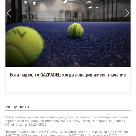
Если падел, то GAZPADEL: когда локация имеет значение
chelny-biz.ru
Любое использование материалов допускается только при соблюдении правил
перепечатки при наличии гиперссылки на Chelny-biz.ru. Все права защищены
©Chelny-biz.ru. 2012—2026.
Портал предпринимателей Chelny-biz.ru Свидетельство о регистрации СМИ Эл
№ФС77-64768 выдано Роскомнадзором 02.02.2016 г. Учредитель - ООО