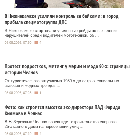
В Нижнекамске усилили контроль за байками: в город
прибыла спецмотогруппа ДПС
В Нижнекамске стартовали усиленные рейды по выявлению
нарушителей среди водителей мототехники, об ...
08.08.2026, 07:50
4
Протест подростков, митинг у мэрии и мода 90-х: страницы
истории Челнов
От туристического энтузиазма 1980‑х до острых социальных
вызовов и модных трендов ...
08.08.2026, 07:23
1
Фото: как строится высотка экс-директора ПАД Фарида
Киямова в Челнах
В Набережных Челнах вовсю идет строительство спорного
25‑этажного дома на пересечении улиц ...
08.08.2026, 07:19
4