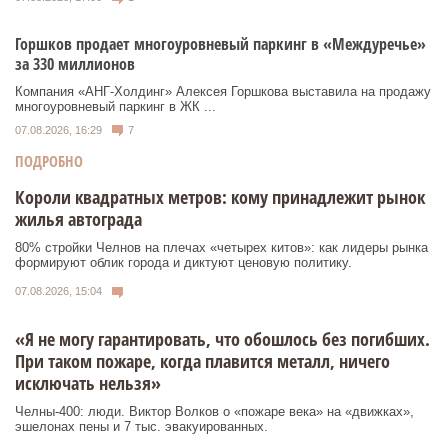
Горшков продает многоуровневый паркинг в «Междуречье»
за 330 миллионов
Компания «АНГ-Холдинг» Алексея Горшкова выставила на продажу
многоуровневый паркинг в ЖК ...
07.08.2026, 16:29
7
ПОДРОБНО
Короли квадратных метров: кому принадлежит рынок
жилья автограда
80% стройки Челнов на плечах «четырех китов»: как лидеры рынка
формируют облик города и диктуют ценовую политику.
07.08.2026, 15:04
«Я не могу гарантировать, что обошлось без погибших.
При таком пожаре, когда плавится металл, ничего
исключать нельзя»
Челны-400: люди. Виктор Волков о «пожаре века» на «движках»,
эшелонах пены и 7 тыс. эвакуированных.