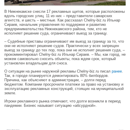
В Нижнекамске снесли 17 рекламных щитов, которые расположены
вдоль городских улиц. 11 из них – представители самарских
агентств, и шесть – местные. Как рассказал Chelny-biz.ru Ильнар
Сираев, начальник управления по поддержке и развитию
предпринимательства Нижнекамского района, тем, кто не
исполняет решение суда, ограничивают выезд за границу.
– Судебные приставы ограничивают им выезд за границу за то, что
они не исполняют решение судов. Практически у всех запрещен
выезд за границу до тех пор, пока они не исполнят решения суда, –
прокомментировал Chelny-biz.ru Ильнар Сираев. – Мы, как город, не
можем самовольно сносить объекты, пока ждем срок, который
установлен владельцам для сноса.
О ситуации на рынке наружной рекламы Chelny-biz.ru писал
ранее
.
Так, в городе планируется демонтировать 80% билбордов.
Причина, как объясняют в администрации, – долги перед
бюджетом. Компании просрочили платежи за право на установку и
эксплуатацию рекламных конструкций, стоящих на муниципальной
земле.
Игроки рекламного рынка отмечают, что долги возникли в период
пандемии. Бизнес называет ситуацию «абсурдной».