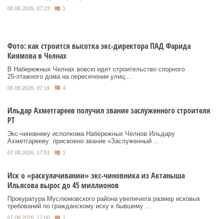
08.08.2026, 07:23
1
Фото: как строится высотка экс-директора ПАД Фарида
Киямова в Челнах
В Набережных Челнах вовсю идет строительство спорного
25‑этажного дома на пересечении улиц ...
08.08.2026, 07:19
4
Ильдар Ахметгареев получил звание заслуженного строителя
РТ
Экс‑чиновнику исполкома Набережных Челнов Ильдару
Ахметгарееву присвоено звание «Заслуженный ...
07.08.2026, 17:51
1
Иск о «раскулачивании» экс-чиновника из Актаныша
Ильясова вырос до 45 миллионов
Прокуратура Муслюмовского района увеличила размер исковых
требований по гражданскому иску к бывшему ...
07.08.2026, 17:00
1