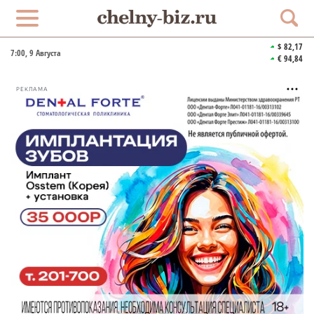
$ 82,17
7:00
, 9 Августа
€ 94,84
РЕКЛАМА