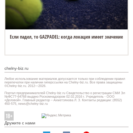
Если падел, то GAZPADEL: когда локация имеет значение
chelny-biz.ru
Любое использование материалов допускается только при соблюдении правил
перепечатки при наличии гиперссылки на Chelny-biz.ru. Все права защищены
©Chelny-biz.ru. 2012—2026.
Портал предпринимателей Chelny-biz.ru Свидетельство о регистрации СМИ Эл
№ФС77-64768 выдано Роскомнадзором 02.02.2016 г. Учредитель - ООО
«Деловой». Главный редактор – Ахметзянова Л. З. Контакты редакции: (8552)
450-575,
news@chelny-biz.ru
Дружите с нами