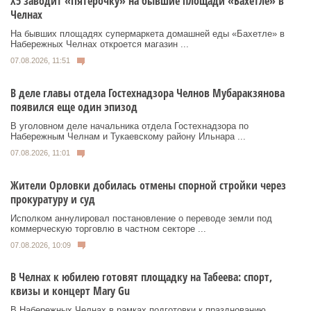
Х5 заводит «Пятерочку» на бывшие площади «Бахетле» в
Челнах
На бывших площадях супермаркета домашней еды «Бахетле» в
Набережных Челнах откроется магазин ...
07.08.2026, 11:51
В деле главы отдела Гостехнадзора Челнов Мубаракзянова
появился еще один эпизод
В уголовном деле начальника отдела Гостехнадзора по
Набережным Челнам и Тукаевскому району Ильнара ...
07.08.2026, 11:01
Жители Орловки добилась отмены спорной стройки через
прокуратуру и суд
Исполком аннулировал постановление о переводе земли под
коммерческую торговлю в частном секторе ...
07.08.2026, 10:09
В Челнах к юбилею готовят площадку на Табеева: спорт,
квизы и концерт Mary Gu
В Набережных Челнах в рамках подготовки к празднованию