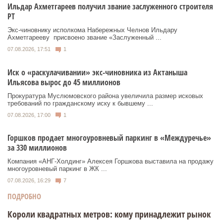
Ильдар Ахметгареев получил звание заслуженного строителя
РТ
Экс‑чиновнику исполкома Набережных Челнов Ильдару
Ахметгарееву присвоено звание «Заслуженный ...
07.08.2026, 17:51
1
Иск о «раскулачивании» экс-чиновника из Актаныша
Ильясова вырос до 45 миллионов
Прокуратура Муслюмовского района увеличила размер исковых
требований по гражданскому иску к бывшему ...
07.08.2026, 17:00
1
Горшков продает многоуровневый паркинг в «Междуречье»
за 330 миллионов
Компания «АНГ-Холдинг» Алексея Горшкова выставила на продажу
многоуровневый паркинг в ЖК ...
07.08.2026, 16:29
7
ПОДРОБНО
Короли квадратных метров: кому принадлежит рынок