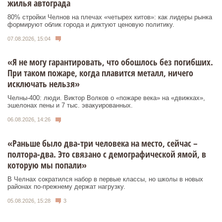
жилья автограда
80% стройки Челнов на плечах «четырех китов»: как лидеры рынка
формируют облик города и диктуют ценовую политику.
07.08.2026, 15:04
«Я не могу гарантировать, что обошлось без погибших.
При таком пожаре, когда плавится металл, ничего
исключать нельзя»
Челны-400: люди. Виктор Волков о «пожаре века» на «движках»,
эшелонах пены и 7 тыс. эвакуированных.
06.08.2026, 14:26
«Раньше было два-три человека на место, сейчас –
полтора-два. Это связано с демографической ямой, в
которую мы попали»
В Челнах сократился набор в первые классы, но школы в новых
районах по-прежнему держат нагрузку.
05.08.2026, 15:28
3