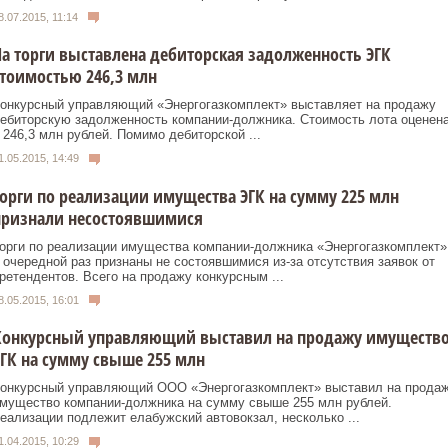
8.07.2015, 11:14
а торги выставлена дебиторская задолженность ЭГК
тоимостью 246,3 млн
онкурсный управляющий «Энергогазкомплект» выставляет на продажу
ебиторскую задолженность компании-должника. Стоимость лота оценен
 246,3 млн рублей. Помимо дебиторской ...
1.05.2015, 14:49
орги по реализации имущества ЭГК на сумму 225 млн
признали несостоявшимися
орги по реализации имущества компании-должника «Энергогазкомплект»
 очередной раз признаны не состоявшимися из-за отсутствия заявок от
ретендентов. Всего на продажу конкурсным ...
8.05.2015, 16:01
Конкурсный управляющий выставил на продажу имуществ
ГК на сумму свыше 255 млн
онкурсный управляющий ООО «Энергогазкомплект» выставил на прода
мущество компании-должника на сумму свыше 255 млн рублей.
еализации подлежит елабужский автовокзал, несколько ...
1.04.2015, 10:29