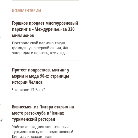
КОММЕНТАРИИ
Горшков продает многоуровневый
паркинг в «Междуречье» за 330
миллионов
а
Построил свой паркинг- такую
громадину на первой линии, ЖК
загородил и церковь, весь вид ...
Протест подростков, митинг у
мэрии и мода 90-х: страницы
истории Челнов
Что такое 17 блок?
о
Бизнесмен из Питера открыл на
месте рестоклуба в Челнах
туркменский ресторан
жу
Узбекская, таджикская, теперь и
туркмегнская кухня представлены!
Киргизы и казахи - ваш ...