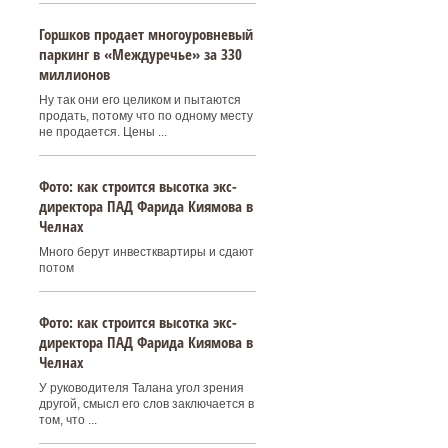
Горшков продает многоуровневый
паркинг в «Междуречье» за 330
миллионов
Ну так они его целиком и пытаются
продать, потому что по одному месту
не продается. Цены ...
Фото: как строится высотка экс-
директора ПАД Фарида Киямова в
Челнах
Много берут инвестквартиры и сдают
потом
Фото: как строится высотка экс-
директора ПАД Фарида Киямова в
Челнах
У руководителя Талана угол зрения
другой, смысл его слов заключается в
том, что ...