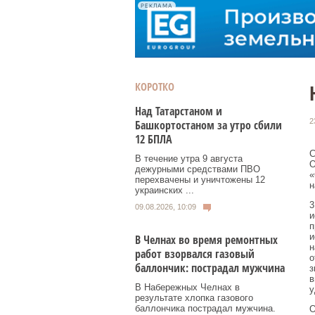
РЕКЛАМА
КОРОТКО
Над Татарстаном и
2
Башкортостаном за утро сбили
12 БПЛА
С
В течение утра 9 августа
О
дежурными средствами ПВО
«
перехвачены и уничтожены 12
н
украинских ...
3
09.08.2026, 10:09
и
п
и
В Челнах во время ремонтных
н
работ взорвался газовый
о
баллончик: пострадал мужчина
з
в
В Набережных Челнах в
у
результате хлопка газового
баллончика пострадал мужчина.
О