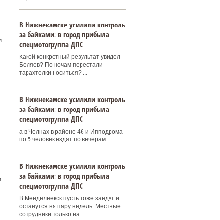
В Нижнекамске усилили контроль
за байками: в город прибыла
и
спецмотогруппа ДПС
Какой конкретный результат увидел
Беляев? По ночам перестали
тарахтелки носиться? ...
-
В Нижнекамске усилили контроль
за байками: в город прибыла
спецмотогруппа ДПС
а в Челнах в районе 46 и Ипподрома
по 5 человек ездят по вечерам
В Нижнекамске усилили контроль
за байками: в город прибыла
и
спецмотогруппа ДПС
В Менделеевск пусть тоже заедут и
останутся на пару недель. Местные
сотрудники только на ...