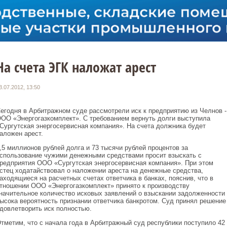
На счета ЭГК наложат арест
3.07.2012, 13:50
егодня в Арбитражном суде рассмотрели иск к предприятию из Челнов -
ОО «Энергогазкомплект». С требованием вернуть долги выступила
Сургутская энергосервисная компания». На счета должника будет
аложен арест.
,5 миллионов рублей долга и 73 тысячи рублей процентов за
спользование чужими денежными средствами просит взыскать с
редприятия ООО «Сургутская энергосервисная компания». При этом
стец ходатайствовал о наложении ареста на денежные средства,
аходящиеся на расчетных счетах ответчика в банках, пояснив, что в
тношении ООО «Энергогазкомплект» принято к производству
начительное количество исковых заявлений о взыскании задолженности 
ысока вероятность признании ответчика банкротом. Суд принял решение
довлетворить иск полностью.
тметим, что с начала года в Арбитражный суд республики поступило 42