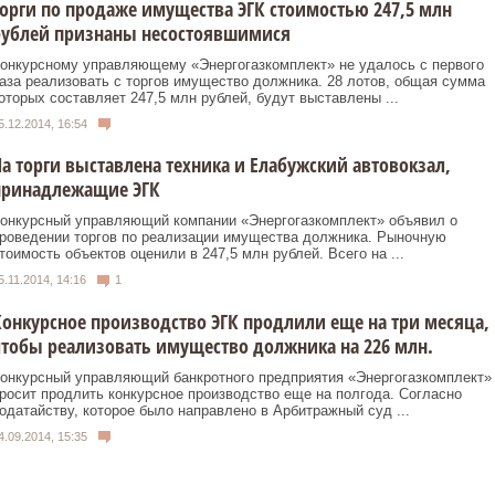
орги по продаже имущества ЭГК стоимостью 247,5 млн
рублей признаны несостоявшимися
онкурсному управляющему «Энергогазкомплект» не удалось с первого
аза реализовать с торгов имущество должника. 28 лотов, общая сумма
оторых составляет 247,5 млн рублей, будут выставлены ...
5.12.2014, 16:54
а торги выставлена техника и Елабужский автовокзал,
принадлежащие ЭГК
онкурсный управляющий компании «Энергогазкомплект» объявил о
роведении торгов по реализации имущества должника. Рыночную
тоимость объектов оценили в 247,5 млн рублей. Всего на ...
5.11.2014, 14:16
1
онкурсное производство ЭГК продлили еще на три месяца,
тобы реализовать имущество должника на 226 млн.
онкурсный управляющий банкротного предприятия «Энергогазкомплект»
росит продлить конкурсное производство еще на полгода. Согласно
одатайству, которое было направлено в Арбитражный суд ...
4.09.2014, 15:35