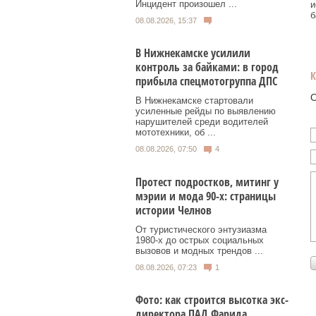
Инцидент произошел ...
и
б
08.08.2026, 15:37
В Нижнекамске усилили
контроль за байками: в город
прибыла спецмотогруппа ДПС
О
В Нижнекамске стартовали
усиленные рейды по выявлению
нарушителей среди водителей
мототехники, об ...
08.08.2026, 07:50
4
Протест подростков, митинг у
мэрии и мода 90-х: страницы
истории Челнов
От туристического энтузиазма
1980‑х до острых социальных
вызовов и модных трендов ...
08.08.2026, 07:23
1
Фото: как строится высотка экс-
директора ПАД Фарида