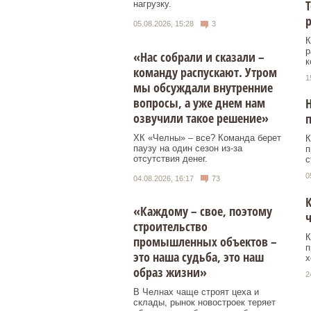
Т
нагрузку.
05.08.2026, 15:28
3
К
р
«Нас собрали и сказали –
к
команду распускают. Утром
1
мы обсуждали внутренние
вопросы, а уже днем нам
Н
озвучили такое решение»
ХК «Челны» – все? Команда берет
К
паузу на один сезон из-за
п
отсутствия денег.
с
0
04.08.2026, 16:17
73
К
«Каждому – свое, поэтому
ч
строительство
К
промышленных объектов –
п
это наша судьба, это наш
х
образ жизни»
2
В Челнах чаще строят цеха и
склады, рынок новостроек теряет