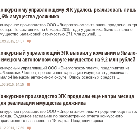
Конкурсному управляющему ЭГК удалось реализовать лишь
0,6% имущества должника
онкурсное производство ООО «Энергогазкомпект» вновь продлено на тр
есяца. По состоянию на 6 марта 2015 года у должника было выявлено
мущество балансовой стоимостью 271 млн рублей, ...
0.03.2015, 14:57
Конкурсный управляющий ЭГК выявил у компании в Ямало
емецком автономном округе имущество на 9,2 млн рублей
онкурсный управляющий ООО «Энергогазкомплект», предприятия из
абережных Челнов, провел инвентаризацию имущества должника в
мало-Немецком автономном округе. Опись основных средств ...
1.03.2015, 14:15
онкурсное производство ЭГК продлили еще на три месяца
для реализации имущества должника
онкурсное производство ООО «Энергогазкомплект» продлили еще на тр
есяца. Судебное заседание по рассмотрению отчета конкурсного
правляющего назначено на 18 марта. Продление срока ...
4.12.2014, 17:59