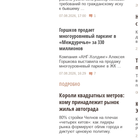
требований по гражданскому иску
2
к бывшему ...
Н
07.08.2026, 17:00
1
с
Горшков продает
К
многоуровневый паркинг в
д
«Междуречье» за 330
в
миллионов
2
Компания «АНГ-Холдинг» Алексея
Т
Горшкова выставила на продажу
многоуровневый паркинг в ЖК ...
07.08.2026, 16:29
7
Т
в
ПОДРОБНО
п
0
Короли квадратных метров:
кому принадлежит рынок
жилья автограда
Э
80% стройки Челнов на плечах
К
«четырех китов»: как лидеры
и
рынка формируют облик города и
Р
диктуют ценовую политику.
2