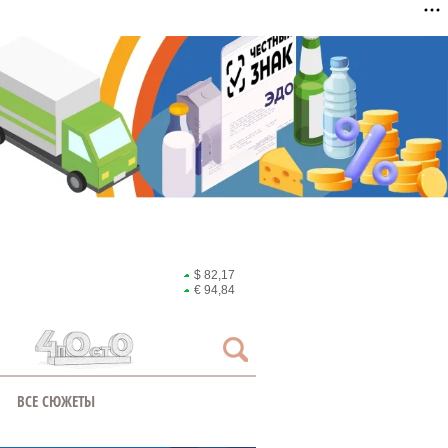
$ 82,17
€ 94,84
ВСЕ СЮЖЕТЫ