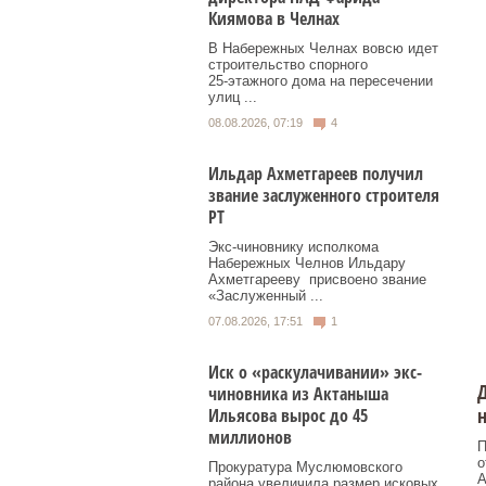
Киямова в Челнах
В Набережных Челнах вовсю идет
строительство спорного
25‑этажного дома на пересечении
улиц ...
08.08.2026, 07:19
4
Ильдар Ахметгареев получил
звание заслуженного строителя
РТ
Экс‑чиновнику исполкома
Набережных Челнов Ильдару
Ахметгарееву присвоено звание
«Заслуженный ...
07.08.2026, 17:51
1
Иск о «раскулачивании» экс-
Д
чиновника из Актаныша
н
Ильясова вырос до 45
миллионов
П
о
Прокуратура Муслюмовского
А
района увеличила размер исковых