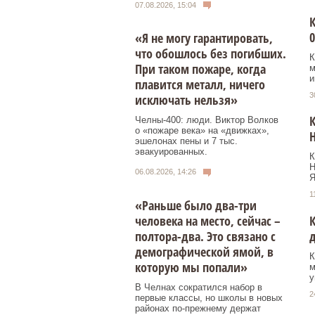
07.08.2026, 15:04
«Я не могу гарантировать,
что обошлось без погибших.
К
При таком пожаре, когда
м
и
плавится металл, ничего
3
исключать нельзя»
Челны-400: люди. Виктор Волков
о «пожаре века» на «движках»,
Н
эшелонах пены и 7 тыс.
эвакуированных.
К
Н
06.08.2026, 14:26
Я
1
«Раньше было два-три
человека на место, сейчас –
К
полтора-два. Это связано с
демографической ямой, в
К
которую мы попали»
м
у
В Челнах сократился набор в
2
первые классы, но школы в новых
районах по-прежнему держат