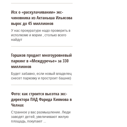
Иск о «раскулачивании» экс-
чиновника из Актаныша Ильясова
вырос до 45 миллионов
У нас прокуратуре надо проверить в
исполкоме и мэрии , столько всего
найдут
Горшков продает многоуровневый
паркинг в «Междуречье» за 330
миллионов
Будет забавно, если новый владелец
снесет парковку и простроит башню)
Фото: как строится высотка экс-
директора ПАД Фарида Киямова в
Челнах
Странное у вас размышление. Люди
заводят детей, увеличивают жилую
площадь, покупают ...