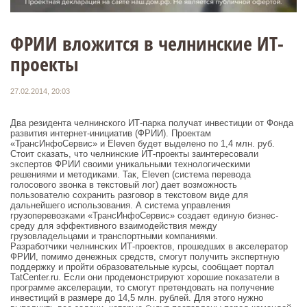
ФРИИ вложится в челнинские ИТ-
проекты
27.02.2014, 20:03
Два резидента челнинского ИТ-парка получат инвестиции от Фонда
развития интернет-инициатив (ФРИИ). Проектам
«ТрансИнфоСервис» и Eleven будет выделено по 1,4 млн. руб.
Стоит сказать, что челнинские ИТ-проекты заинтересовали
экспертов ФРИИ своими уникальными технологическими
решениями и методиками. Так, Eleven (система перевода
голосового звонка в текстовый лог) дает возможность
пользователю сохранить разговор в текстовом виде для
дальнейшего использования. А система управления
грузоперевозками «ТрансИнфоСервис» создает единую бизнес-
среду для эффективного взаимодействия между
грузовладельцами и транспортными компаниями.
Разработчики челнинских ИТ-проектов, прошедших в акселератор
ФРИИ, помимо денежных средств, смогут получить экспертную
поддержку и пройти образовательные курсы, сообщает портал
TatCenter.ru. Если они продемонстрируют хорошие показатели в
программе акселерации, то смогут претендовать на получение
инвестиций в размере до 14,5 млн. рублей. Для этого нужно