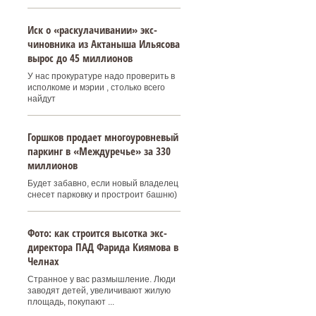
Иск о «раскулачивании» экс-
чиновника из Актаныша Ильясова
вырос до 45 миллионов
У нас прокуратуре надо проверить в
исполкоме и мэрии , столько всего
найдут
Горшков продает многоуровневый
паркинг в «Междуречье» за 330
миллионов
Будет забавно, если новый владелец
снесет парковку и простроит башню)
Фото: как строится высотка экс-
директора ПАД Фарида Киямова в
Челнах
Странное у вас размышление. Люди
заводят детей, увеличивают жилую
площадь, покупают ...