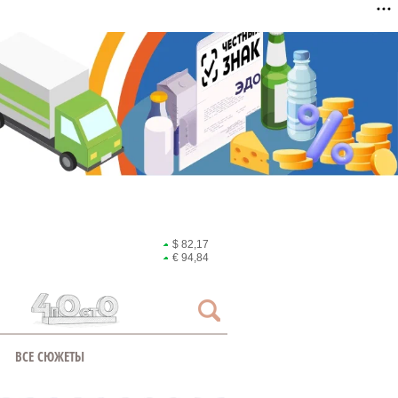
$ 82,17
€ 94,84
ВСЕ СЮЖЕТЫ