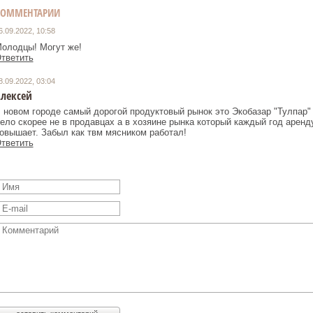
КОММЕНТАРИИ
6.09.2022, 10:58
олодцы! Могут же!
тветить
8.09.2022, 03:04
лексей
 новом городе самый дорогой продуктовый рынок это Экобазар "Тулпар"
ело скорее не в продавцах а в хозяине рынка который каждый год аренд
овышает. Забыл как твм мясником работал!
тветить