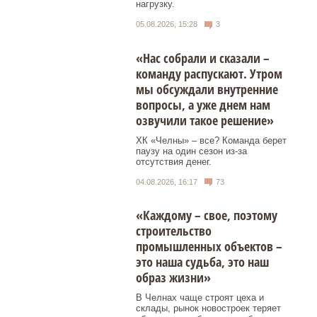
нагрузку.
05.08.2026, 15:28
3
«Нас собрали и сказали –
команду распускают. Утром
мы обсуждали внутренние
вопросы, а уже днем нам
озвучили такое решение»
ХК «Челны» – все? Команда берет
паузу на один сезон из-за
отсутствия денег.
04.08.2026, 16:17
73
«Каждому – свое, поэтому
строительство
промышленных объектов –
это наша судьба, это наш
образ жизни»
В Челнах чаще строят цеха и
склады, рынок новостроек теряет