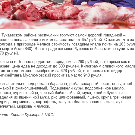
 Тукаевском районе республики торгуют самой дорогой говядиной –
редняя цена за килограмм мяса составляет 657 рублей. Отметим, что за
олгода в пригороде Челнов стоимость говядины упала почти на 183 рубл
в марте было 840). В автограде же мясо буренок сейчас можно купить за
70 рублей.
винина в Челнах продается в среднем за 260 рублей, в то время как в
азани цена едва не доходит до 500 рублей. Килограмм сливочного масл
 автограде можно приобрести за 628 рублей, в то время как лидер
нтирейтинга Муслюмовский просит за масло 943 рубля.
езначительно подорожала баранина, рыба, сахарный песок, соль, хлеб
жаной и ржанопшеничный. Подешевели куры, подсолнечное масло,
олоко, куриные яйца, черный байховый чай, мука, хлеб и булочные
зделия из пшеничной муки, рис шлифованный, пшено, крупа гречневая
дрица, вермишель, картофель, капуста белокочанная свежая, лук
епчатый, морковь и яблоки.
ото: Кирилл Кухмарь / ТАСС