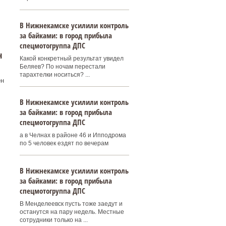
В Нижнекамске усилили контроль
за байками: в город прибыла
спецмотогруппа ДПС
н
Какой конкретный результат увидел
Беляев? По ночам перестали
тарахтелки носиться? ...
ен
В Нижнекамске усилили контроль
за байками: в город прибыла
спецмотогруппа ДПС
а в Челнах в районе 46 и Ипподрома
по 5 человек ездят по вечерам
,
В Нижнекамске усилили контроль
за байками: в город прибыла
спецмотогруппа ДПС
В Менделеевск пусть тоже заедут и
останутся на пару недель. Местные
сотрудники только на ...