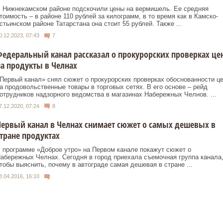
 Нижнекамском районе подскочили цены на вермишель. Ее средняя
тоимость – в районе 110 рублей за килограмм, в то время как в Камско-
стьинском районе Татарстана она стоит 55 рублей. Также ...
0.12.2023, 07:43
7
едеральный канал рассказал о прокурорских проверках це
а продукты в Челнах
Первый канал» снял сюжет о прокурорских проверках обоснованности ц
а продовольственные товары в торговых сетях. В его основе – рейд
отрудников надзорного ведомства в магазинах Набережных Челнов. ...
7.12.2020, 07:24
8
ервый канал в Челнах снимает сюжет о самых дешевых в
тране продуктах
 программе «Доброе утро» на Первом канале покажут сюжет о
абережных Челнах. Сегодня в город приехала съемочная группа канала
тобы выяснить, почему в автограде самая дешевая в стране ...
8.04.2016, 16:10