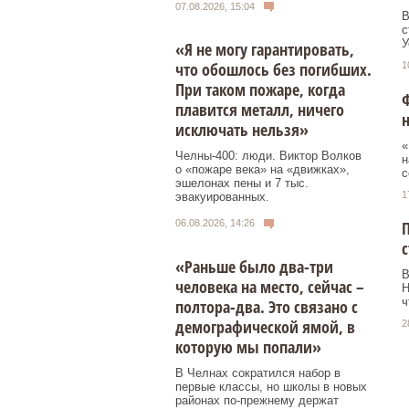
07.08.2026, 15:04
В
с
У
«Я не могу гарантировать,
что обошлось без погибших.
1
При таком пожаре, когда
Ф
плавится металл, ничего
н
исключать нельзя»
«
Челны-400: люди. Виктор Волков
н
о «пожаре века» на «движках»,
с
эшелонах пены и 7 тыс.
1
эвакуированных.
П
06.08.2026, 14:26
с
«Раньше было два-три
В
человека на место, сейчас –
Н
ч
полтора-два. Это связано с
демографической ямой, в
2
которую мы попали»
В Челнах сократился набор в
первые классы, но школы в новых
районах по-прежнему держат