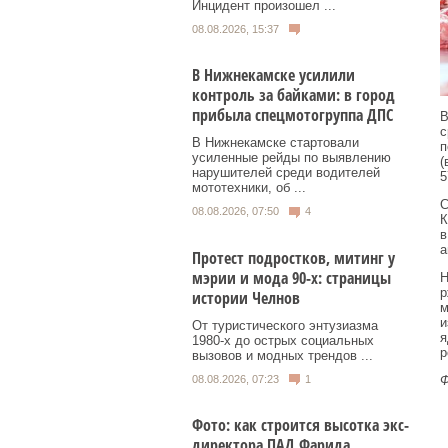
Инцидент произошел ...
08.08.2026, 15:37
В Нижнекамске усилили
контроль за байками: в город
прибыла спецмотогруппа ДПС
В
с
В Нижнекамске стартовали
п
усиленные рейды по выявлению
(
нарушителей среди водителей
5
мототехники, об ...
С
08.08.2026, 07:50
4
К
в
а
Протест подростков, митинг у
мэрии и мода 90-х: страницы
Н
р
истории Челнов
м
и
От туристического энтузиазма
я
1980‑х до острых социальных
р
вызовов и модных трендов ...
08.08.2026, 07:23
1
Ф
Фото: как строится высотка экс-
директора ПАД Фарида