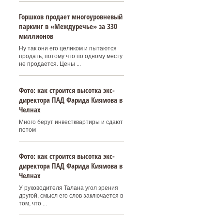
Горшков продает многоуровневый
паркинг в «Междуречье» за 330
миллионов
Ну так они его целиком и пытаются
продать, потому что по одному месту
не продается. Цены ...
Фото: как строится высотка экс-
директора ПАД Фарида Киямова в
Челнах
Много берут инвестквартиры и сдают
потом
Фото: как строится высотка экс-
директора ПАД Фарида Киямова в
Челнах
У руководителя Талана угол зрения
другой, смысл его слов заключается в
том, что ...