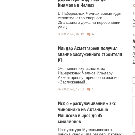
Киямова в Челнах
В Набережных Челнах вовсю идет
1
строительство спорного
М
25‑этажного дома на пересечении
О
улиц ...
08.08.2026, 07:19
4
1
А
Ильдар Ахметгареев получил
В
д
звание заслуженного строителя
п
РТ
О
Экс‑чиновнику исполкома
Набережных Челнов Ильдару
Ахметгарееву присвоено звание
«Заслуженный ...
07.08.2026, 17:51
1
Иск о «раскулачивании» экс-
чиновника из Актаныша
Ильясова вырос до 45
миллионов
Прокуратура Муслюмовского
района увеличила размер исковых