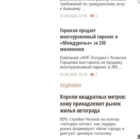
требований по гражданскому иску
к бывшему ...
07.08.2026, 17:00
1
Горшков продает
многоуровневый паркинг в
«Междуречье» за 330
миллионов
Компания «АНГ-Холдинг» Алексея
Горшкова выставила на продажу
многоуровневый паркинг в ЖК ...
07.08.2026, 16:29
7
ПОДРОБНО
Короли квадратных метров:
кому принадлежит рынок
жилья автограда
80% стройки Челнов на плечах
«четырех китов»: как лидеры
рынка формируют облик города и
диктуют ценовую политику.
В