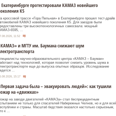
 Екатеринбурге протестировали КАМАЗ новейшего
околения К5
а кроссовой трассе «Гора Пильная» в Екатеринбурге прошел тест-драйв
втомобилей КАМАЗ новейшего поколения К5. Для заездов были
редоставлены три высокотехнологичных самосвала: мощный
АМАЗ-6595, ...
7.08.2026, 11:52
«КАМАЗ» и МГТУ им. Баумана снижают шум
лектротранспорта
пециалисты научно-образовательного центра «КАМАЗ – Бауман»
аботают над технологией, которая позволит снизить уровень шума в
лектротранспорте еще до выпуска опытных образцов. Исследование
едется ...
6.08.2026, 15:17
Первая задача была – эвакуировать людей»: как тушили
пожар на «движках»
ожар на заводе двигателей «КАМАЗа» стал беспрецедентным
спытанием не только для спасателей Набережных Челнов, но и для все
еспублики и страны. Масштаб бедствия оказался настолько серьезным,
то к ...