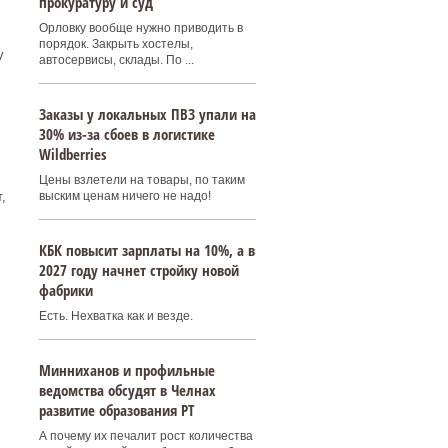
прокуратуру и суд
Орловку вообще нужно приводить в
порядок. Закрыть хостелы,
у
автосервисы, склады. По ...
Заказы у локальных ПВЗ упали на
30% из-за сбоев в логистике
Wildberries
Цены взлетели на товары, по таким
,
выским ценам ничего не надо!
КБК повысит зарплаты на 10%, а в
2027 году начнет стройку новой
фабрики
Есть. Нехватка как и везде.
Минниханов и профильные
ведомства обсудят в Челнах
развитие образования РТ
А почему их печалит рост количества