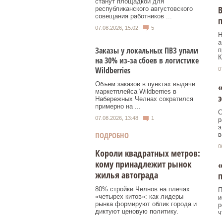
станут площадкой для
В
республиканского августовского
совещания работников ...
п
07.08.2026, 15:02
5
Н
а
Заказы у локальных ПВЗ упали
п
К
на 30% из-за сбоев в логистике
Wildberries
0
Объем заказов в пунктах выдачи
маркетплейса Wildberries в
э
Набережных Челнах сократился
примерно на ...
С
07.08.2026, 13:48
1
р
э
ПОДРОБНО
в
0
Короли квадратных метров:
кому принадлежит рынок
«
жилья автограда
80% стройки Челнов на плечах
П
«четырех китов»: как лидеры
и
рынка формируют облик города и
р
диктуют ценовую политику.
ч