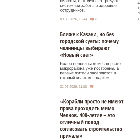
обороты, а от бизнеса требуют
4
системной заботы о здоровье
т
сотрудников.
н
03.08.2026, 13:44
8
3
Ближе к Казани, но без
городской суеты: почему
челнинцы выбирают
«Новый свет»
Более половины домов первого
микрорайона уже построены, а
первые жители заселяются в
готовый квартал с парком.
31.07.2026, 11:00
«Корабли просто не имеют
права проходить мимо
Челнов. 400-летие – это
отличный повод
согласовать строительство
причала»