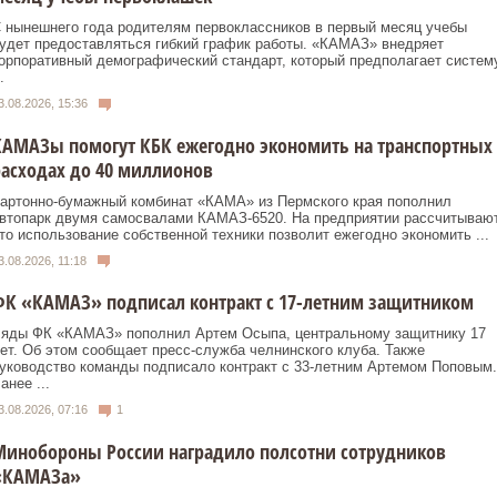
 нынешнего года родителям первоклассников в первый месяц учебы
удет предоставляться гибкий график работы. «КАМАЗ» внедряет
орпоративный демографический стандарт, который предполагает систем
.
3.08.2026, 15:36
КАМАЗы помогут КБК ежегодно экономить на транспортных
асходах до 40 миллионов
артонно-бумажный комбинат «КАМА» из Пермского края пополнил
втопарк двумя самосвалами КАМАЗ-6520. На предприятии рассчитывают
то использование собственной техники позволит ежегодно экономить ...
3.08.2026, 11:18
ФК «КАМАЗ» подписал контракт с 17-летним защитником
яды ФК «КАМАЗ» пополнил Артем Осыпа, центральному защитнику 17
ет. Об этом сообщает пресс-служба челнинского клуба. Также
уководство команды подписало контракт с 33-летним Артемом Поповым.
анее ...
3.08.2026, 07:16
1
Минобороны России наградило полсотни сотрудников
«КАМАЗа»