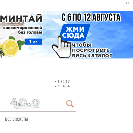
$ 82,17
€ 94,84
ВСЕ СЮЖЕТЫ