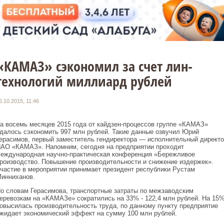
«КАМАЗ» сэкономил за счет лин-
технологий миллиард рублей
6.10.2015, 11:46
а восемь месяцев 2015 года от кайдзен-процессов группе «КАМАЗ»
далось сэкономить 997 млн рублей. Такие данные озвучил Юрий
ерасимов, первый заместитель гендиректора — исполнительный директо
АО «КАМАЗ». Напомним, сегодня на предприятии проходит
еждународная научно-практическая конференция «Бережливое
роизводство. Повышение производительности и снижение издержек».
частие в мероприятии принимает президент республики Рустам
инниханов.
о словам Герасимова, транспортные затраты по межзаводским
еревозкам на «КАМАЗе» сократились на 33% - 122,4 млн рублей. На 15
овысилась производительность труда, по данному пункту предприятие
жидает экономический эффект на сумму 100 млн рублей.