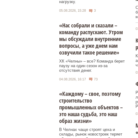
нагрузку.
С
05.08.2026, 15:28
3
б
к
..
«Нас собрали и сказали –
0
команду распускают. Утром
мы обсуждали внутренние
вопросы, а уже днем нам
р
озвучили такое решение»
К
а
ХК «Челны» – все? Команда берет
ч
паузу на один сезон из-за
отсутствия денег.
0
04.08.2026, 16:17
73
«Каждому – свое, поэтому
Р
л
строительство
р
промышленных объектов –
Р
это наша судьба, это наш
0
образ жизни»
В Челнах чаще строят цеха и
склады, рынок новостроек теряет