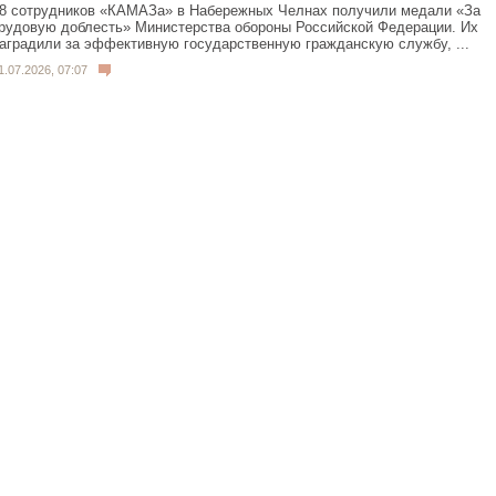
8 сотрудников «КАМАЗа» в Набережных Челнах получили медали «За
рудовую доблесть» Министерства обороны Российской Федерации. Их
аградили за эффективную государственную гражданскую службу, ...
1.07.2026, 07:07