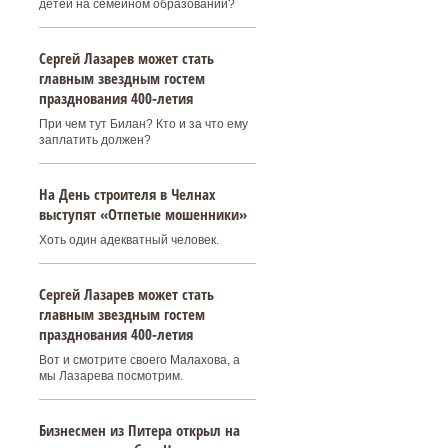
детей на семейном образовании?
Сергей Лазарев может стать
главным звездным гостем
празднования 400‑летия
При чем тут Билан? Кто и за что ему
заплатить должен?
На День строителя в Челнах
выступят «Отпетые мошенники»
Хоть один адекватный человек.
Сергей Лазарев может стать
главным звездным гостем
празднования 400‑летия
Вот и смотрите своего Малахова, а
мы Лазарева посмотрим.
Бизнесмен из Питера открыл на