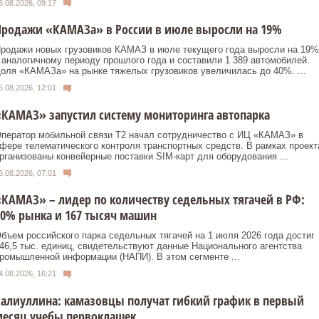
6.08.2026, 09:17
Продажи «КАМАЗа» в России в июле выросли на 19%
родажи новых грузовиков КАМАЗ в июле текущего года выросли на 19%
 аналогичному периоду прошлого года и составили 1 389 автомобилей.
оля «КАМАЗа» на рынке тяжелых грузовиков увеличилась до 40%. ...
5.08.2026, 12:01
КАМАЗ» запустил систему мониторинга автопарка
ператор мобильной связи T2 начал сотрудничество с ИЦ «КАМАЗ» в
фере телематического контроля транспортных средств. В рамках проект
рганизованы конвейерные поставки SIM‑карт для оборудования ...
5.08.2026, 07:01
КАМАЗ» – лидер по количеству седельных тягачей в РФ:
0% рынка и 167 тысяч машин
бъем российского парка седельных тягачей на 1 июля 2026 года достиг
46,5 тыс. единиц, свидетельствуют данные Национального агентства
ромышленной информации (НАПИ). В этом сегменте ...
4.08.2026, 16:21
алиуллина: камазовцы получат гибкий график в первый
месяц учебы первоклашек