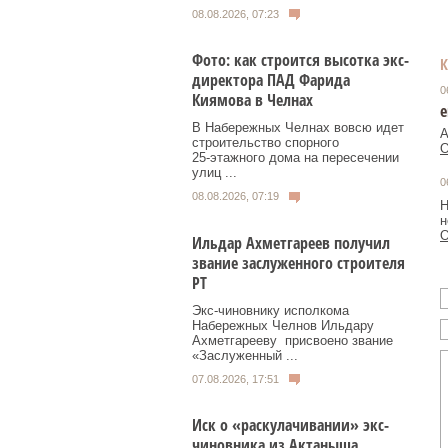
08.08.2026, 07:23
Фото: как строится высотка экс-
директора ПАД Фарида
0
Киямова в Челнах
е
В Набережных Челнах вовсю идет
А
строительство спорного
О
25‑этажного дома на пересечении
улиц ...
0
08.08.2026, 07:19
Н
н
О
Ильдар Ахметгареев получил
звание заслуженного строителя
РТ
Экс‑чиновнику исполкома
Набережных Челнов Ильдару
Ахметгарееву присвоено звание
«Заслуженный ...
07.08.2026, 17:51
Иск о «раскулачивании» экс-
чиновника из Актаныша