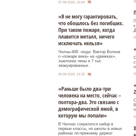
0
07.08.2026, 15:04
«Я не могу гарантировать,
П
что обошлось без погибших.
к
При таком пожаре, когда
Д
плавится металл, ничего
0
исключать нельзя»
«
Челны-400: люди. Виктор Волков
о «пожаре века» на «движках»,
О
эшелонах пены и 7 тыс.
с
эвакуированных.
о
0
06.08.2026, 14:26
«
«Раньше было два-три
2
человека на место, сейчас –
О
полтора-два. Это связано с
8
демографической ямой, в
п
которую мы попали»
0
В Челнах сократился набор в
Х
первые классы, но школы в новых
районах по-прежнему держат