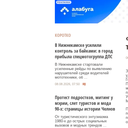
РЕКЛАМА
КОРОТКО
В Нижнекамске усилили
контроль за байками: в город
прибыла спецмотогруппа ДПС
0
В Нижнекамске стартовали
усиленные рейды по выявлению
З
нарушителей среди водителей
у
мототехники, об ...
Г
П
08.08.2026, 07:50
м
п
Протест подростков, митинг у
У
М
мэрии, слет туристов и мода
90-х: страницы истории Челнов
П
п
От туристического энтузиазма
п
1980‑х до острых социальных
о
вызовов и модных трендов ...