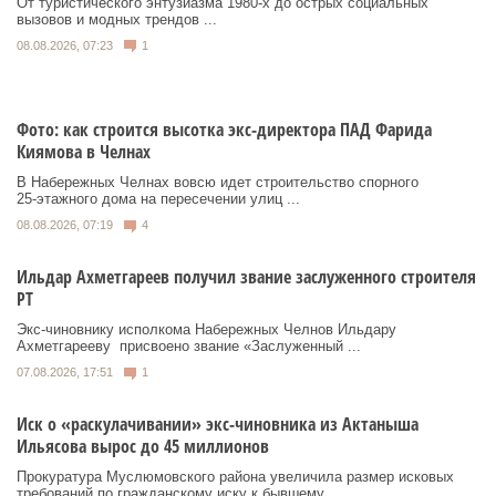
От туристического энтузиазма 1980‑х до острых социальных
вызовов и модных трендов ...
08.08.2026, 07:23
1
Фото: как строится высотка экс-директора ПАД Фарида
Киямова в Челнах
В Набережных Челнах вовсю идет строительство спорного
25‑этажного дома на пересечении улиц ...
08.08.2026, 07:19
4
Ильдар Ахметгареев получил звание заслуженного строителя
РТ
Экс‑чиновнику исполкома Набережных Челнов Ильдару
Ахметгарееву присвоено звание «Заслуженный ...
07.08.2026, 17:51
1
Иск о «раскулачивании» экс-чиновника из Актаныша
Ильясова вырос до 45 миллионов
Прокуратура Муслюмовского района увеличила размер исковых
требований по гражданскому иску к бывшему ...