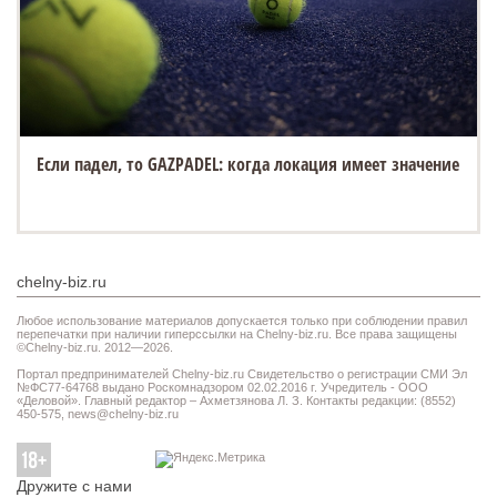
Если падел, то GAZPADEL: когда локация имеет значение
chelny-biz.ru
Любое использование материалов допускается только при соблюдении правил
перепечатки при наличии гиперссылки на Chelny-biz.ru. Все права защищены
©Chelny-biz.ru. 2012—2026.
Портал предпринимателей Chelny-biz.ru Свидетельство о регистрации СМИ Эл
№ФС77-64768 выдано Роскомнадзором 02.02.2016 г. Учредитель - ООО
«Деловой». Главный редактор – Ахметзянова Л. З. Контакты редакции: (8552)
450-575,
news@chelny-biz.ru
Дружите с нами