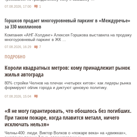
07.08.2026, 17:00
1
Горшков продает многоуровневый паркинг в «Междуречье»
за 330 миллионов
Компания «АНГ-Холдинг» Алексея Горшкова выставила на продажу
многоуровневый паркинг в ЖК ...
07.08.2026, 16:29
7
ПОДРОБНО
Короли квадратных метров: кому принадлежит рынок
жилья автограда
80% стройки Челнов на плечах «четырех китов»: как лидеры рынка
формируют облик города и диктуют ценовую политику.
07.08.2026, 15:04
«Я не могу гарантировать, что обошлось без погибших.
При таком пожаре, когда плавится металл, ничего
исключать нельзя»
Челны-400: люди. Виктор Волков о «пожаре века» на «движках»,