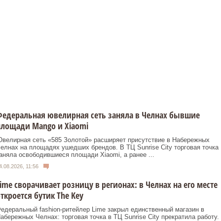
едеральная ювелирная сеть заняла в Челнах бывшие
лощади Mango и Xiaomi
велирная сеть «585 Золотой» расширяет присутствие в Набережных
елнах на площадях ушедших брендов. В ТЦ Sunrise City торговая точка
аняла освободившиеся площади Xiaomi, а ранее ...
4.08.2026, 11:56
ime сворачивает розницу в регионах: в Челнах на его месте
ткроется бутик The Key
едеральный fashion‑ритейлер Lime закрыл единственный магазин в
абережных Челнах: торговая точка в ТЦ Sunrise City прекратила работу.