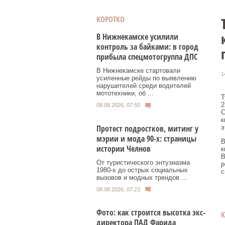
КОРОТКО
В Нижнекамске усилили
контроль за байками: в город
прибыла спецмотогруппа ДПС
В Нижнекамске стартовали
1
усиленные рейды по выявлению
нарушителей среди водителей
мототехники, об ...
Т
2
08.08.2026, 07:50
C
к
Протест подростков, митинг у
э
мэрии и мода 90-х: страницы
В
истории Челнов
к
В
От туристического энтузиазма
р
1980‑х до острых социальных
с
вызовов и модных трендов ...
08.08.2026, 07:23
Фото: как строится высотка экс-
директора ПАД Фарида