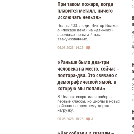
При таком пожаре, когда
0
плавится металл, ничего
исключать нельзя»
В
Челны-400: люди. Виктор Волков
о «пожаре века» на «движках»,
В
эшелонах пены и 7 тыс.
П
эвакуированных.
в
д
06.08.2026, 14:26
2
«Раньше было два-три
Н
человека на место, сейчас –
а
полтора-два. Это связано с
Р
демографической ямой, в
р
которую мы попали»
С
..
В Челнах сократился набор в
1
первые классы, но школы в новых
районах по-прежнему держат
нагрузку.
н
05.08.2026, 15:28
3
В
к
«Нас собрали и сказали –