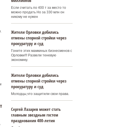
миллионов
Если считать по 400 т за место то
можно продать Но за 330 млн он
никому не нужен
.
Жители Орловки добились
отмены спорной стройки через
прокуратуру и суд
Гоните этих мамкиных бизнесменов с
Орловки!!! Развели теневую
экономику.
Жители Орловки добились
отмены спорной стройки через
м
прокуратуру и суд
Молодцы,что защитили свои права.
т
Сергей Лазарев может стать
главным звездным гостем
празднования 400‑летия
о