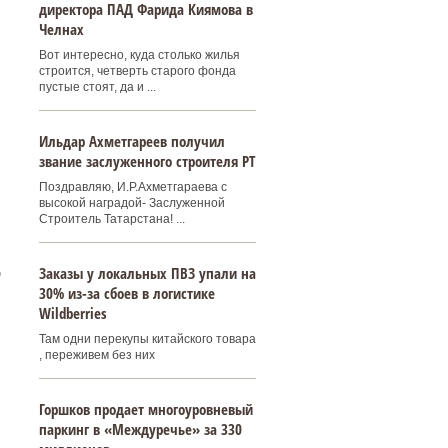
директора ПАД Фарида Киямова в
Челнах
Вот интересно, куда столько жилья
строится, четверть старого фонда
пустые стоят, да и ...
Ильдар Ахметгареев получил
звание заслуженного строителя РТ
Поздравляю, И.Р.Ахметгараева с
высокой наградой- Заслуженной
Строитель Татарстана! ...
Заказы у локальных ПВЗ упали на
О
30% из-за сбоев в логистике
Wildberries
Там одни перекупы китайского товара
, переживем без них
Горшков продает многоуровневый
паркинг в «Междуречье» за 330