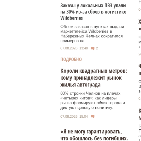
Н
Заказы у локальных ПВЗ упали
0
на 30% из-за сбоев в логистике
Wildberries
Х
Объем заказов в пунктах выдачи
«
маркетплейса Wildberries в
Набережных Челнах сократился
Ф
примерно на ...
м
х
07.08.2026, 13:48
2
2
ПОДРОБНО
Ф
Короли квадратных метров:
п
кому принадлежит рынок
Ф
жилья автограда
B
з
80% стройки Челнов на плечах
«четырех китов»: как лидеры
0
рынка формируют облик города и
диктуют ценовую политику.
К
м
07.08.2026, 15:04
Г
«Я не могу гарантировать,
П
а
что обошлось без погибших.
Т