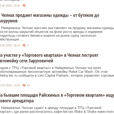
3.06.2026, 13:46
 Челнах продают магазины одежды – от бутиков до
шоурумов
 Набережных Челнах массово выставляют на продажу магазины одежды
осле волны закрытий объектов на фоне роста аренды и издержек
ладельцы готового бизнеса вывели на рынок сразу несколько
ействующих ...
9.05.2026, 16:24
5
а участке у «Торгового квартала» в Челнах построят
втомойку сети Заруховичей
ядом с ТРЦ «Торговый квартал» в Набережных Челнах построят
оботизированную бесконтактную автомойку Robot Car Wash. Об этом
helny-biz.ru сообщили в Leto Capital Partners, которое управляет торговы
.
2.05.2026, 12:02
43
На бывшие площади Райскиных в «Торговом квартале» ищу
ового арендатора
 Набережных Челнах сдают в аренду площади в ТРЦ «Торговый
вартал», где ранее располагалось кафе‑бистро Wake & Shake известног