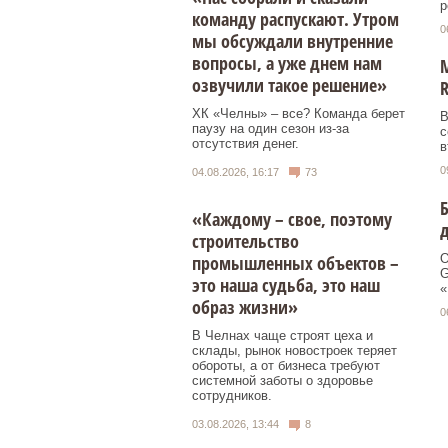
р
команду распускают. Утром
0
мы обсуждали внутренние
вопросы, а уже днем нам
М
озвучили такое решение»
R
ХК «Челны» – все? Команда берет
В
паузу на один сезон из-за
с
отсутствия денег.
в
0
04.08.2026, 16:17
73
Б
«Каждому – свое, поэтому
д
строительство
О
промышленных объектов –
G
это наша судьба, это наш
«
образ жизни»
0
В Челнах чаще строят цеха и
склады, рынок новостроек теряет
обороты, а от бизнеса требуют
системной заботы о здоровье
сотрудников.
03.08.2026, 13:44
8