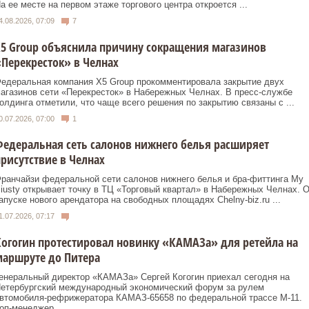
а ее месте на первом этаже торгового центра откроется ...
4.08.2026, 07:09
7
5 Group объяснила причину сокращения магазинов
Перекресток» в Челнах
едеральная компания X5 Group прокомментировала закрытие двух
агазинов сети «Перекресток» в Набережных Челнах. В пресс-службе
олдинга отметили, что чаще всего решения по закрытию связаны с ...
0.07.2026, 07:00
1
едеральная сеть салонов нижнего белья расширяет
рисутствие в Челнах
ранчайзи федеральной сети салонов нижнего белья и бра-фиттинга My
iusty открывает точку в ТЦ «Торговый квартал» в Набережных Челнах. 
апуске нового арендатора на свободных площадях Сhelny-biz.ru ...
1.07.2026, 07:17
огогин протестировал новинку «КАМАЗа» для ретейла на
аршруте до Питера
енеральный директор «КАМАЗа» Сергей Когогин приехал сегодня на
етербургский международный экономический форум за рулем
втомобиля-рефрижератора КАМАЗ-65658 по федеральной трассе М-11.
оп-менеджер ...