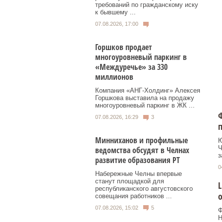
требований по гражданскому иску
к бывшему ...
07.08.2026, 17:00
Горшков продает
многоуровневый паркинг в
«Междуречье» за 330
миллионов
Компания «АНГ-Холдинг» Алексея
Горшкова выставила на продажу
многоуровневый паркинг в ЖК ...
Ф
07.08.2026, 16:29
3
п
Минниханов и профильные
Ю
Ч
ведомства обсудят в Челнах
з
развитие образования РТ
0
Набережные Челны впервые
станут площадкой для
L
республиканского августовского
о
совещания работников ...
07.08.2026, 15:02
5
Ф
Н