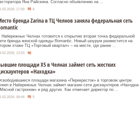
есторатора Яна Райскина. Согласно объявлению на ...
6.03.2026, 17:00
6
есто бренда Zarina в ТЦ Челнов заняла федеральная сеть
omantic
 Набережных Челнах готовится к открытию вторая точка федеральной
ети бренда женской одежды Romantic. Новый шоурум разместится на
тором этаже ТЦ «Торговый квартал» – на месте, где ранее ...
9.02.2026, 13:03
ывшие площади X5 в Челнах займет сеть жестких
искаунтеров «Находка»
свободившиеся площади магазина «Перекресток» в торговом центре
reen в Набережных Челнах займет магазин сети дискаунтеров «Находка
Мясной гастроном» и ряд других. Как отмечает директор по ...
6.02.2026, 09:44
5