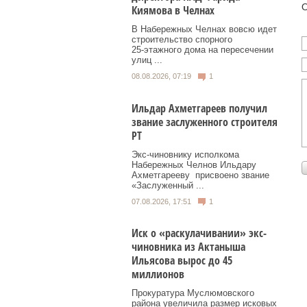
О
Киямова в Челнах
В Набережных Челнах вовсю идет
строительство спорного
25‑этажного дома на пересечении
улиц ...
08.08.2026, 07:19
1
Ильдар Ахметгареев получил
звание заслуженного строителя
РТ
Экс‑чиновнику исполкома
Набережных Челнов Ильдару
Ахметгарееву присвоено звание
«Заслуженный ...
07.08.2026, 17:51
1
Иск о «раскулачивании» экс-
чиновника из Актаныша
Ильясова вырос до 45
миллионов
Прокуратура Муслюмовского
района увеличила размер исковых