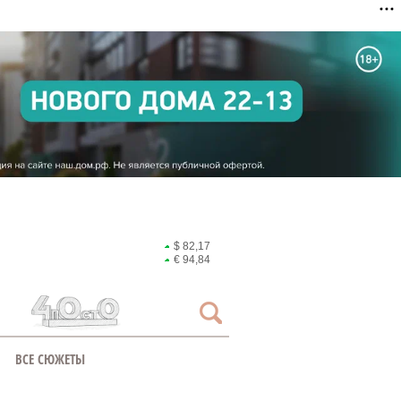
$ 82,17
€ 94,84
ВСЕ СЮЖЕТЫ