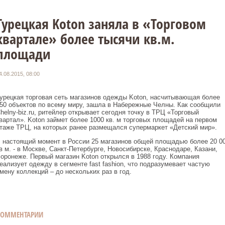
Турецкая Koton заняла в «Торговом
квартале» более тысячи кв.м.
площади
4.08.2015, 08:00
урецкая торговая сеть магазинов одежды Koton, насчитывающая более
50 объектов по всему миру, зашла в Набережные Челны. Как сообщили
helny-biz.ru, ритейлер открывает сегодня точку в ТРЦ «Торговый
вартал». Koton займет более 1000 кв. м торговых площадей на первом
таже ТРЦ, на которых ранее размещался супермаркет «Детский мир».
 настоящий момент в России 25 магазинов общей площадью более 20 0
в м. - в Москве, Санкт-Петербурге, Новосибирске, Краснодаре, Казани,
оронеже. Первый магазин Koton открылся в 1988 году. Компания
еализует одежду в сегменте fast fashion, что подразумевает частую
мену коллекций – до нескольких раз в год.
КОММЕНТАРИИ