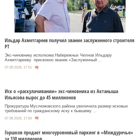
Ильдар Ахметгареев получил звание заслуженного строителя
РТ
Экс‑чиновнику исполкома Набережных Челнов Ильдару
Ахметгарееву присвоено звание «Заслуженный ...
07.08.2026, 17:51
Иск о «раскулачивании» экс-чиновника из Актаныша
Ильясова вырос до 45 миллионов
Прокуратура Муслюмовского района увеличила размер исковых
требований по гражданскому иску к бывшему ...
07.08.2026, 17:00
Горшков продает многоуровневый паркинг в «Междуречье»
за 330 миллионов