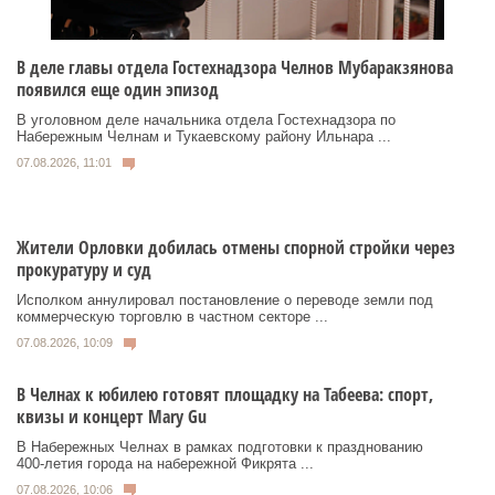
В деле главы отдела Гостехнадзора Челнов Мубаракзянова
появился еще один эпизод
В уголовном деле начальника отдела Гостехнадзора по
Набережным Челнам и Тукаевскому району Ильнара ...
07.08.2026, 11:01
Жители Орловки добилась отмены спорной стройки через
прокуратуру и суд
Исполком аннулировал постановление о переводе земли под
коммерческую торговлю в частном секторе ...
07.08.2026, 10:09
В Челнах к юбилею готовят площадку на Табеева: спорт,
квизы и концерт Mary Gu
В Набережных Челнах в рамках подготовки к празднованию
400‑летия города на набережной Фикрята ...
07.08.2026, 10:06