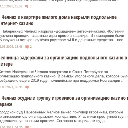
4.10.2025, 11:52
3
 Челнах в квартире жилого дома накрыли подпольное
нтернет-казино
 Набережных Челнах накрыли «домашнее» интернет-казино. 48-летний
ужчина проводил азартные игры прямо в квартире. В помещении были
бнаружены четыре ноутбука роутером wi-fi и денежные средства – все ...
2.05.2025, 15:46
2
елнинца задержали за организацию подпольного казино в
Питере
ителя Набережных Челнов задержали в Санкт-Петербурге за
рганизацию подпольного казино. В рамках уголовного дела, которое был
озбуждено еще в 2019 году, полицейские при поддержке Росгвардии ...
2.08.2021, 09:31
 Челнах осудили группу игровиков за организацию казино 
араже
ородской суд Набережных Челнов вынес приговор игровикам, которые
рганизовали салон в гаражном кооперативе. Участники преступной групп
тделались условными сроками. Согласно материалам суда, ...
1.06.2021, 09:25
1