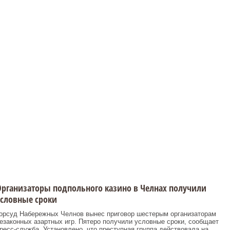
рганизаторы подпольного казино в Челнах получили
словные сроки
орсуд Набережных Челнов вынес приговор шестерым организаторам
езаконных азартных игр. Пятеро получили условные сроки, сообщает
ресс-служба. Установлено, что преступная группа действовала на ...