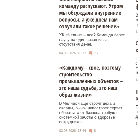
команду распускают. Утром
мы обсуждали внутренние
В
вопросы, а уже днем нам
л
н
озвучили такое решение»
1
ХК «Челны» – все? Команда берет
паузу на один сезон из-за
С
отсутствия денег.
к
04.08.2026, 16:17
73
П
с
«Каждому – свое, поэтому
Н
S
строительство
промышленных объектов –
1
это наша судьба, это наш
П
образ жизни»
В Челнах чаще строят цеха и
П
склады, рынок новостроек теряет
н
обороты, а от бизнеса требуют
д
системной заботы о здоровье
сотрудников.
1
03.08.2026, 13:44
8