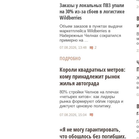
Заказы у локальных ПВЗ упали
2
на 30% из-за сбоев в логистике
Wildberries
В
и
Объем заказов в пунктах выдачи
маркетплейса Wildberries в
В
Набережных Челнах сократился
м
примерно на ...
о
07.08.2026, 13:48
2
2
ПОДРОБНО
Ч
Короли квадратных метров:
кому принадлежит рынок
Ж
жилья автограда
о
в
80% стройки Челнов на плечах
0
«четырех китов»: как лидеры
рынка формируют облик города и
В
диктуют ценовую политику.
г
07.08.2026, 15:04
Г
о
«Я не могу гарантировать,
о
что обошлось без погибших.
0