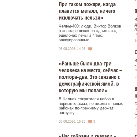
При таком пожаре, когда
плавится металл, ничего
В
исключать нельзя»
В
д
Челны-400: люди. Виктор Волков
д
о «пожаре века» на «движках»,
п
эшелонах пены и 7 тыс.
эвакуированных.
1
06.08.2026, 14:26
О
В
«Раньше было два-три
к
человека на место, сейчас –
п
полтора-два. Это связано с
2
демографической ямой, в
В
которую мы попали»
В Челнах сократился набор в
первые классы, но школы в новых
Г
районах по-прежнему держат
в
нагрузку.
С
с
05.08.2026, 15:28
3
2
«Нас собрали и сказали –
С