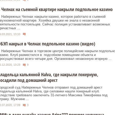
 Челнах на съемной квартире накрыли подпольное казино
 Набережных Челнах накрыли казино, которое работало в съемной
вухкомнатной квартире. Хозяйка двушки не знала о незаконной
еятельности постояльцев. Сейчас полиция устанавливает возможных
ричастных ...
9.03.2021, 13:10
БЭП накрыл в Челнах подпольное казино (видео)
 Набережных Челнах в торговом центре полицейские накрыли подпольн
азино. Клуб разместился в подсобном помещении объекта и
росуществовал всего четыре дня. Организовал незаконную игорную ...
5.12.2020, 13:23
9
ладельца кальянной Halva, где накрыли покерную,
посадили под домашний арест
ородской суд Набережных Челнов отправил под домашний арест
ладельца кальянной Halva, где силовики нашли покерный клуб.
ледствие требовало заключить 31-летнего Максима Тимофеева под
тражу. Мужчине ...
2.07.2020, 17:09
3
МИ: в деле онлайн-казино Azino777 помимо челнинца