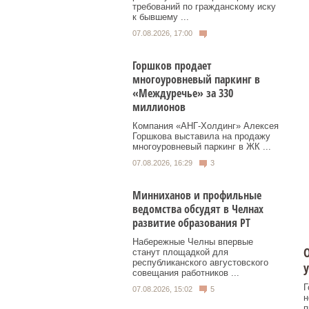
требований по гражданскому иску
к бывшему ...
07.08.2026, 17:00
Горшков продает
многоуровневый паркинг в
«Междуречье» за 330
миллионов
Компания «АНГ-Холдинг» Алексея
Горшкова выставила на продажу
многоуровневый паркинг в ЖК ...
07.08.2026, 16:29
3
Минниханов и профильные
ведомства обсудят в Челнах
развитие образования РТ
Набережные Челны впервые
О
станут площадкой для
республиканского августовского
у
совещания работников ...
Г
07.08.2026, 15:02
5
н
п