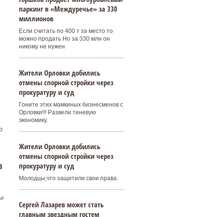
паркинг в «Междуречье» за 330
миллионов
Если считать по 400 т за место то
можно продать Но за 330 млн он
никому не нужен
Жители Орловки добились
отмены спорной стройки через
прокуратуру и суд
Гоните этих мамкиных бизнесменов с
Орловки!!! Развели теневую
экономику.
о
Жители Орловки добились
отмены спорной стройки через
в
прокуратуру и суд
Молодцы,что защитили свои права.
ы
Сергей Лазарев может стать
главным звездным гостем