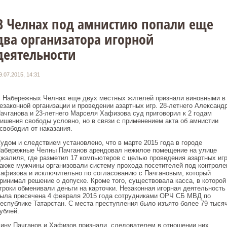
В Челнах под амнистию попали еще
два организатора игорной
деятельности
9.07.2015, 14:31
 Набережных Челнах еще двух местных жителей признали виновными в
езаконной организации и проведении азартных игр. 28-летнего Александ
ачганова и 23-летнего Марселя Хафизова суд приговорил к 2 годам
ишения свободы условно, но в связи с применением акта об амнистии
свободил от наказания.
удом и следствием установлено, что в марте 2015 года в городе
абережные Челны Пачганов арендовал нежилое помещение на улице
жалиля, где разметил 17 компьютеров с целью проведения азартных игр
акже мужчины организовали систему прохода посетителей под контроле
афизова и исключительно по согласованию с Пачгановым, который
ринимал решение о допуске. Кроме того, существовала касса, в которой
гроки обменивали деньги на карточки. Незаконная игорная деятельность
ыла пресечена 4 февраля 2015 года сотрудниками ОРЧ СБ МВД по
еспублике Татарстан. С места преступления было изъято более 79 тыся
ублей.
ину Пачганов и Хафизов признали, следователем в отношении них