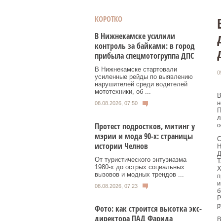
КОРОТКО
В Нижнекамске усилили
контроль за байками: в город
прибыла спецмотогруппа ДПС
В Нижнекамске стартовали
0
усиленные рейды по выявлению
нарушителей среди водителей
мототехники, об ...
В
н
08.08.2026, 07:50
П
л
Протест подростков, митинг у
о
мэрии и мода 90-х: страницы
С
истории Челнов
Н
Д
От туристического энтузиазма
Т
1980‑х до острых социальных
Х
вызовов и модных трендов ...
п
и
08.08.2026, 07:23
б
Р
р
Фото: как строится высотка экс-
директора ПАД Фарида
В