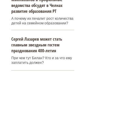
ведомства обсудят в Челнах
развитие образования РТ
А почему их печалит рост количества
детей на семейном образовании?
Сергей Лазарев может стать
главным звездным гостем
празднования 400‑летия
При чем тут Билан? Кто и за что ему
заплатить должен?