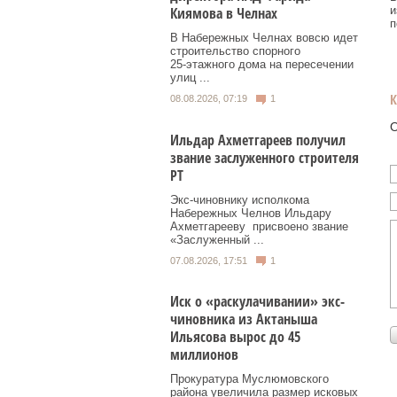
и
Киямова в Челнах
п
В Набережных Челнах вовсю идет
строительство спорного
25‑этажного дома на пересечении
улиц ...
08.08.2026, 07:19
1
О
Ильдар Ахметгареев получил
звание заслуженного строителя
РТ
Экс‑чиновнику исполкома
Набережных Челнов Ильдару
Ахметгарееву присвоено звание
«Заслуженный ...
07.08.2026, 17:51
1
Иск о «раскулачивании» экс-
чиновника из Актаныша
Ильясова вырос до 45
миллионов
Прокуратура Муслюмовского
района увеличила размер исковых