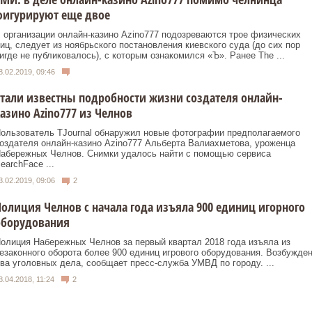
фигурируют еще двое
 организации онлайн-казино Azino777 подозреваются трое физических
иц, следует из ноябрьского постановления киевского суда (до сих пор
игде не публиковалось), с которым ознакомился «Ъ». Ранее The ...
8.02.2019, 09:46
тали известны подробности жизни создателя онлайн-
азино Azino777 из Челнов
ользователь TJournal обнаружил новые фотографии предполагаемого
оздателя онлайн-казино Azino777 Альберта Валиахметова, уроженца
абережных Челнов. Снимки удалось найти с помощью сервиса
earchFace ...
3.02.2019, 09:06
2
олиция Челнов с начала года изъяла 900 единиц игорного
оборудования
олиция Набережных Челнов за первый квартал 2018 года изъяла из
езаконного оборота более 900 единиц игрового оборудования. Возбужде
ва уголовных дела, сообщает пресс-служба УМВД по городу. ...
8.04.2018, 11:24
2