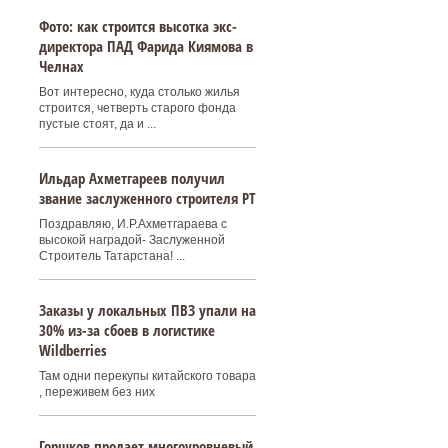
Фото: как строится высотка экс-
директора ПАД Фарида Киямова в
Челнах
Вот интересно, куда столько жилья
строится, четверть старого фонда
пустые стоят, да и ...
Ильдар Ахметгареев получил
звание заслуженного строителя РТ
Поздравляю, И.Р.Ахметгараева с
высокой наградой- Заслуженной
Строитель Татарстана! ...
Заказы у локальных ПВЗ упали на
30% из-за сбоев в логистике
Wildberries
Там одни перекупы китайского товара
, переживем без них
Горшков продает многоуровневый