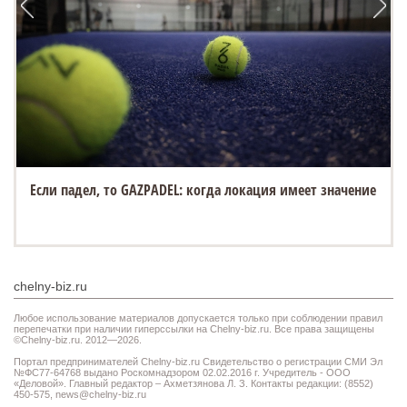
Если падел, то GAZPADEL: когда локация имеет значение
chelny-biz.ru
Любое использование материалов допускается только при соблюдении правил
перепечатки при наличии гиперссылки на Chelny-biz.ru. Все права защищены
©Chelny-biz.ru. 2012—2026.
Портал предпринимателей Chelny-biz.ru Свидетельство о регистрации СМИ Эл
№ФС77-64768 выдано Роскомнадзором 02.02.2016 г. Учредитель - ООО
«Деловой». Главный редактор – Ахметзянова Л. З. Контакты редакции: (8552)
450-575,
news@chelny-biz.ru