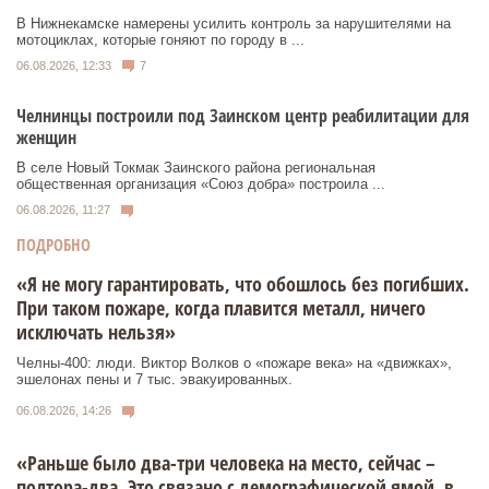
В Нижнекамске намерены усилить контроль за нарушителями на
мотоциклах, которые гоняют по городу в ...
06.08.2026, 12:33
7
Челнинцы построили под Заинском центр реабилитации для
женщин
В селе Новый Токмак Заинского района региональная
общественная организация «Союз добра» построила ...
06.08.2026, 11:27
ПОДРОБНО
«Я не могу гарантировать, что обошлось без погибших.
При таком пожаре, когда плавится металл, ничего
исключать нельзя»
Челны-400: люди. Виктор Волков о «пожаре века» на «движках»,
эшелонах пены и 7 тыс. эвакуированных.
06.08.2026, 14:26
«Раньше было два-три человека на место, сейчас –
полтора-два. Это связано с демографической ямой, в