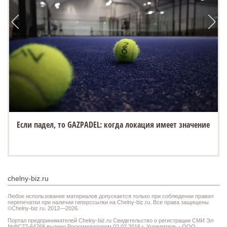
Если падел, то GAZPADEL: когда локация имеет значение
chelny-biz.ru
Любое использование материалов допускается только при соблюдении правил
перепечатки при наличии гиперссылки на Chelny-biz.ru. Все права защищены
©Chelny-biz.ru. 2012—2026.
Портал предпринимателей Chelny-biz.ru Свидетельство о регистрации СМИ Эл
№ФС77-64768 выдано Роскомнадзором 02.02.2016 г. Учредитель - ООО