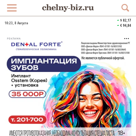
$ 82,17
10:23
, 8 Августа
€ 94,84
РЕКЛАМА