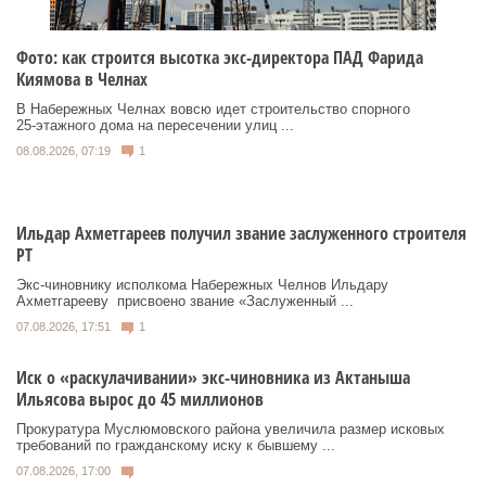
Фото: как строится высотка экс-директора ПАД Фарида
Киямова в Челнах
В Набережных Челнах вовсю идет строительство спорного
25‑этажного дома на пересечении улиц ...
08.08.2026, 07:19
1
Ильдар Ахметгареев получил звание заслуженного строителя
РТ
Экс‑чиновнику исполкома Набережных Челнов Ильдару
Ахметгарееву присвоено звание «Заслуженный ...
07.08.2026, 17:51
1
Иск о «раскулачивании» экс-чиновника из Актаныша
Ильясова вырос до 45 миллионов
Прокуратура Муслюмовского района увеличила размер исковых
требований по гражданскому иску к бывшему ...
07.08.2026, 17:00