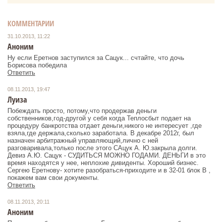
КОММЕНТАРИИ
31.10.2013, 11:22
Аноним
Ну если Еретнов заступился за Сацук... счтайте, что дочь
Борисова победила
Ответить
08.11.2013, 19:47
Луиза
Побеждать просто, потому,что продержав деньги
собственников,год-другой у себя когда Теплосбыт подает на
процедуру банкротства отдает деньги,никого не интересует ,где
взяла,где держала,сколько заработала. В декабре 2012г, был
назначен арбитражный управляющий,лично с ней
разговаривала,только после этого САцук А. Ю.закрыла долги.
Девиз А.Ю. Сацук - СУДИТЬСЯ МОЖНО ГОДАМИ. ДЕНЬГИ в это
время находятся у нее, неплохие дивиденты. Хороший бизнес.
Сергею Еретнову- хотите разобраться-приходите и в 32-01 блок В ,
покажем вам свои документы.
Ответить
08.11.2013, 20:11
Аноним