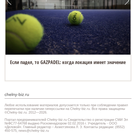
Если падел, то GAZPADEL: когда локация имеет значение
chelny-biz.ru
Любое использование материалов допускается только при соблюдении правил
перепечатки при наличии гиперссылки на Chelny-biz.ru. Все права защищены
©Chelny-biz.ru. 2012—2026.
Портал предпринимателей Chelny-biz.ru Свидетельство о регистрации СМИ Эл
№ФС77-64768 выдано Роскомнадзором 02.02.2016 г. Учредитель - ООО
«Деловой». Главный редактор – Ахметзянова Л. З. Контакты редакции: (8552)
450-575,
news@chelny-biz.ru