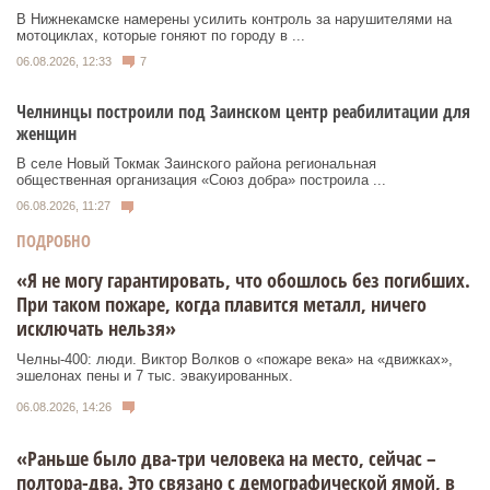
В Нижнекамске намерены усилить контроль за нарушителями на
мотоциклах, которые гоняют по городу в ...
06.08.2026, 12:33
7
Челнинцы построили под Заинском центр реабилитации для
женщин
В селе Новый Токмак Заинского района региональная
общественная организация «Союз добра» построила ...
06.08.2026, 11:27
ПОДРОБНО
«Я не могу гарантировать, что обошлось без погибших.
При таком пожаре, когда плавится металл, ничего
исключать нельзя»
Челны-400: люди. Виктор Волков о «пожаре века» на «движках»,
эшелонах пены и 7 тыс. эвакуированных.
06.08.2026, 14:26
«Раньше было два-три человека на место, сейчас –
полтора-два. Это связано с демографической ямой, в