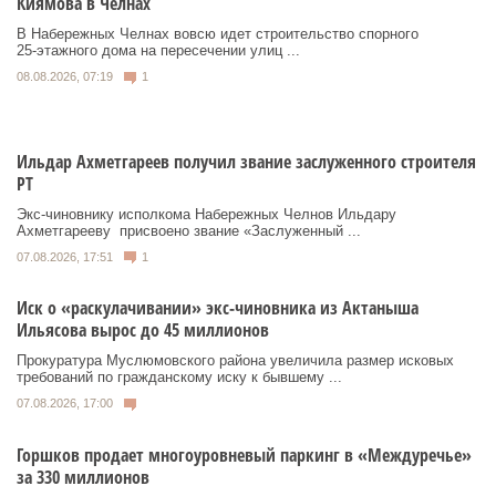
Киямова в Челнах
В Набережных Челнах вовсю идет строительство спорного
25‑этажного дома на пересечении улиц ...
08.08.2026, 07:19
1
Ильдар Ахметгареев получил звание заслуженного строителя
РТ
Экс‑чиновнику исполкома Набережных Челнов Ильдару
Ахметгарееву присвоено звание «Заслуженный ...
07.08.2026, 17:51
1
Иск о «раскулачивании» экс-чиновника из Актаныша
Ильясова вырос до 45 миллионов
Прокуратура Муслюмовского района увеличила размер исковых
требований по гражданскому иску к бывшему ...
07.08.2026, 17:00
Горшков продает многоуровневый паркинг в «Междуречье»
за 330 миллионов