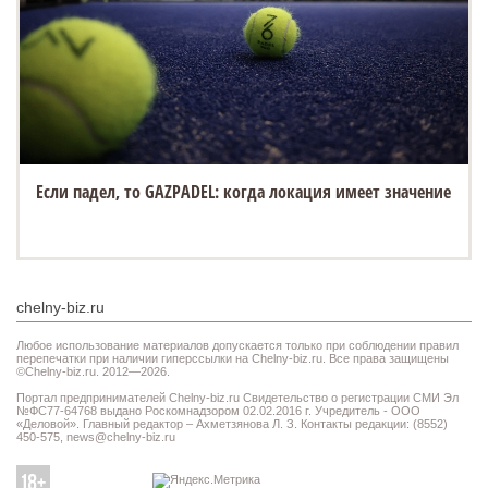
Если падел, то GAZPADEL: когда локация имеет значение
chelny-biz.ru
Любое использование материалов допускается только при соблюдении правил
перепечатки при наличии гиперссылки на Chelny-biz.ru. Все права защищены
©Chelny-biz.ru. 2012—2026.
Портал предпринимателей Chelny-biz.ru Свидетельство о регистрации СМИ Эл
№ФС77-64768 выдано Роскомнадзором 02.02.2016 г. Учредитель - ООО
«Деловой». Главный редактор – Ахметзянова Л. З. Контакты редакции: (8552)
450-575,
news@chelny-biz.ru