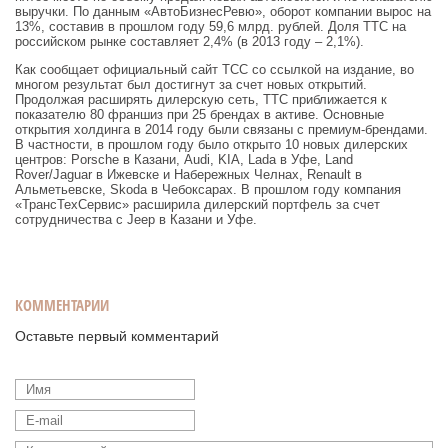
выручки. По данным «АвтоБизнесРевю», оборот компании вырос на
13%, составив в прошлом году 59,6 млрд. рублей. Доля ТТС на
российском рынке составляет 2,4% (в 2013 году – 2,1%).
Как сообщает официальный сайт ТСС со ссылкой на издание, во
многом результат был достигнут за счет новых открытий.
Продолжая расширять дилерскую сеть, ТТС приближается к
показателю 80 франшиз при 25 брендах в активе. Основные
открытия холдинга в 2014 году были связаны с премиум-брендами.
В частности, в прошлом году было открыто 10 новых дилерских
центров: Porschе в Казани, Audi, KIA, Lada в Уфе, Land
Rover/Jaguar в Ижевске и Набережных Челнах, Renault в
Альметьевске, Skoda в Чебоксарах. В прошлом году компания
«ТрансТехСервис» расширила дилерский портфель за счет
сотрудничества с Jeep в Казани и Уфе.
КОММЕНТАРИИ
Оставьте первый комментарий