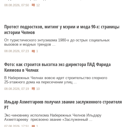
08.08.2026, 07:50
12
Протест подростков, митинг у мэрии и мода 90-х: страницы
истории Челнов
От туристического энтузиазма 1980‑х до острых социальных
вызовов и модных трендов ...
08.08.2026, 07:23
1
Фото: как строится высотка экс-директора ПАД Фарида
Киямова в Челнах
В Набережных Челнах вовсю идет строительство спорного
25‑этажного дома на пересечении улиц ...
08.08.2026, 07:19
10
Ильдар Ахметгареев получил звание заслуженного строителя
РТ
Экс‑чиновнику исполкома Набережных Челнов Ильдару
Ахметгарееву присвоено звание «Заслуженный ...
07.08.2026, 17:51
1