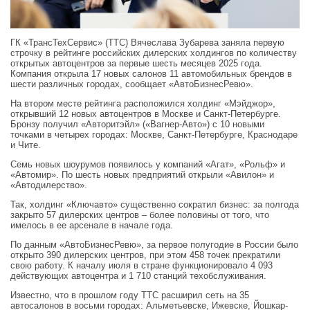
ГК «ТрансТехСервис» (ТТС) Вячеслава Зубарева заняла первую
строчку в рейтинге российских дилерских холдингов по количеству
открытых автоцентров за первые шесть месяцев 2025 года.
Компания открыла 17 новых салонов 11 автомобильных брендов в
шести различных городах, сообщает «АвтоБизнесРевю».
На втором месте рейтинга расположился холдинг «Мэйджор»,
открывший 12 новых автоцентров в Москве и Санкт-Петербурге.
Бронзу получил «Авторитэйл» («Вагнер-Авто») с 10 новыми
точками в четырех городах: Москве, Санкт-Петербурге, Краснодаре
и Чите.
Семь новых шоурумов появилось у компаний «Агат», «Рольф» и
«Автомир». По шесть новых предприятий открыли «Авилон» и
«Автодилерство».
Так, холдинг «Ключавто» существенно сократил бизнес: за полгода
закрыто 57 дилерских центров – более половины от того, что
имелось в ее арсенале в начале года.
По данным «АвтоБизнесРевю», за первое полугодие в России было
открыто 390 дилерских центров, при этом 458 точек прекратили
свою работу. К началу июля в стране функционировало 4 093
действующих автоцентра и 1 710 станций техобслуживания.
Известно, что в прошлом году ТТС расширил сеть на 35
автосалонов в восьми городах: Альметьевске, Ижевске, Йошкар-