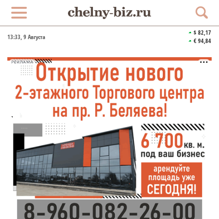
$ 82,17
13:33
, 9 Августа
€ 94,84
РЕКЛАМА