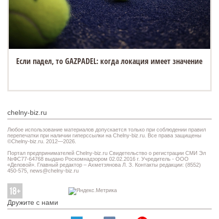
Если падел, то GAZPADEL: когда локация имеет значение
chelny-biz.ru
Любое использование материалов допускается только при соблюдении правил
перепечатки при наличии гиперссылки на Chelny-biz.ru. Все права защищены
©Chelny-biz.ru. 2012—2026.
Портал предпринимателей Chelny-biz.ru Свидетельство о регистрации СМИ Эл
№ФС77-64768 выдано Роскомнадзором 02.02.2016 г. Учредитель - ООО
«Деловой». Главный редактор – Ахметзянова Л. З. Контакты редакции: (8552)
450-575,
news@chelny-biz.ru
Дружите с нами