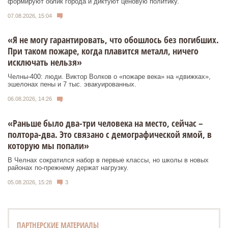
формируют облик города и диктуют ценовую политику.
07.08.2026, 15:04
«Я не могу гарантировать, что обошлось без погибших.
При таком пожаре, когда плавится металл, ничего
исключать нельзя»
Челны-400: люди. Виктор Волков о «пожаре века» на «движках»,
эшелонах пены и 7 тыс. эвакуированных.
06.08.2026, 14:26
«Раньше было два-три человека на место, сейчас –
полтора-два. Это связано с демографической ямой, в
которую мы попали»
В Челнах сократился набор в первые классы, но школы в новых
районах по-прежнему держат нагрузку.
05.08.2026, 15:28
3
ПАРТНЕРСКИЕ МАТЕРИАЛЫ