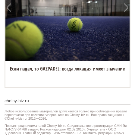
Если падел, то GAZPADEL: когда локация имеет значение
chelny-biz.ru
Любое использование материалов допускается только при соблюдении правил
перепечатки при наличии гиперссылки на Chelny-biz.ru. Все права защищены
©Chelny-biz.ru. 2012—2026.
Портал предпринимателей Chelny-biz.ru Свидетельство о регистрации СМИ Эл
№ФС77-64768 выдано Роскомнадзором 02.02.2016 г. Учредитель - ООО
«Деловой». Главный редактор – Ахметзянова Л. З. Контакты редакции: (8552)