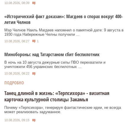
10.08.2026, 08:39
«Исторический факт доказан»: Магдеев о спорах вокруг 400-
летия Челнов
Мэр Челнов Наиль Магдеев напомнил о памятной дате: 9 августа в
1930 года Набережные Челны получили ...
10.08.2026, 08:27
1
Минобороны: над Татарстаном сбит беспилотник
В ночь на 10 августа дежурные силы ПВО перехватили и
уничтожили 456 украинских беспилотных ...
10.08.2026, 08:22
ПОДРОБНО
Танец длиной в жизнь: «Терпсихора» - визитная
карточка культурной столицы Закамья
Почему «Терпсихора», генерируя фантастические идеи, не всегда
может реализовать задуманное.
10.08.2026, 09:15