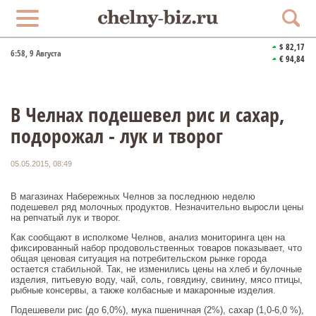
$ 82,17
6:58
, 9 Августа
€ 94,84
В Челнах подешевел рис и сахар,
подорожал - лук и творог
05.05.2015, 08:49
В магазинах Набережных Челнов за последнюю неделю
подешевел ряд молочных продуктов. Незначительно выросли цены
на репчатый лук и творог.
Как сообщают в исполкоме Челнов, анализ мониторинга цен на
фиксированный набор продовольственных товаров показывает, что
общая ценовая ситуация на потребительском рынке города
остается стабильной. Так, не изменились цены на хлеб и булочные
изделия, питьевую воду, чай, соль, говядину, свинину, мясо птицы,
рыбные консервы, а также колбасные и макаронные изделия.
Подешевели рис (до 6,0%), мука пшеничная (2%), сахар (1,0-6,0 %),