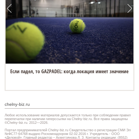
Если падел, то GAZPADEL: когда локация имеет значение
chelny-biz.ru
Любое использование материалов допускается только при соблюдении правил
перепечатки при наличии гиперссылки на Chelny-biz.ru. Все права защищены
©Chelny-biz.ru. 2012—2026.
Портал предпринимателей Chelny-biz.ru Свидетельство о регистрации СМИ Эл
№ФС77-64768 выдано Роскомнадзором 02.02.2016 г. Учредитель - ООО
«Деловой». Главный редактор – Ахметзянова Л. З. Контакты редакции: (8552)