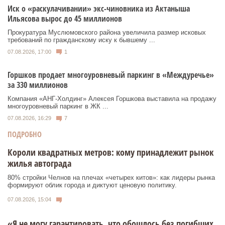
Иск о «раскулачивании» экс-чиновника из Актаныша
Ильясова вырос до 45 миллионов
Прокуратура Муслюмовского района увеличила размер исковых
требований по гражданскому иску к бывшему ...
07.08.2026, 17:00
1
Горшков продает многоуровневый паркинг в «Междуречье»
за 330 миллионов
Компания «АНГ-Холдинг» Алексея Горшкова выставила на продажу
многоуровневый паркинг в ЖК ...
07.08.2026, 16:29
7
ПОДРОБНО
Короли квадратных метров: кому принадлежит рынок
жилья автограда
80% стройки Челнов на плечах «четырех китов»: как лидеры рынка
формируют облик города и диктуют ценовую политику.
07.08.2026, 15:04
«Я не могу гарантировать, что обошлось без погибших.