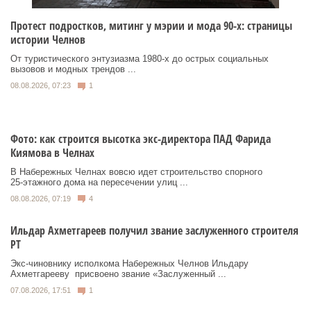
Протест подростков, митинг у мэрии и мода 90-х: страницы
истории Челнов
От туристического энтузиазма 1980‑х до острых социальных
вызовов и модных трендов ...
08.08.2026, 07:23
1
Фото: как строится высотка экс-директора ПАД Фарида
Киямова в Челнах
В Набережных Челнах вовсю идет строительство спорного
25‑этажного дома на пересечении улиц ...
08.08.2026, 07:19
4
Ильдар Ахметгареев получил звание заслуженного строителя
РТ
Экс‑чиновнику исполкома Набережных Челнов Ильдару
Ахметгарееву присвоено звание «Заслуженный ...
07.08.2026, 17:51
1