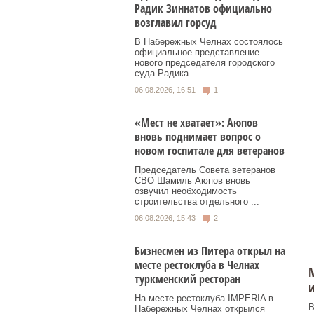
Радик Зиннатов официально
возглавил горсуд
В Набережных Челнах состоялось
официальное представление
нового председателя городского
суда Радика ...
06.08.2026, 16:51
1
«Мест не хватает»: Аюпов
вновь поднимает вопрос о
новом госпитале для ветеранов
Председатель Совета ветеранов
СВО Шамиль Аюпов вновь
озвучил необходимость
строительства отдельного ...
06.08.2026, 15:43
2
Бизнесмен из Питера открыл на
месте рестоклуба в Челнах
М
туркменский ресторан
и
На месте рестоклуба IMPERIA в
В
Набережных Челнах открылся