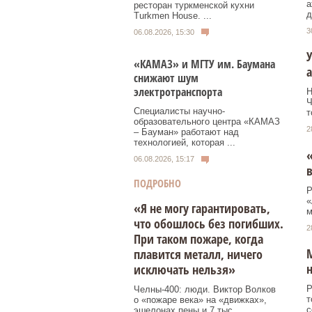
а
ресторан туркменской кухни
д
Turkmen House. ...
3
06.08.2026, 15:30
У
«КАМАЗ» и МГТУ им. Баумана
а
снижают шум
электротранспорта
Н
Ч
Специалисты научно-
т
образовательного центра «КАМАЗ
2
– Бауман» работают над
технологией, которая ...
«
06.08.2026, 15:17
в
ПОДРОБНО
Р
«
«Я не могу гарантировать,
м
что обошлось без погибших.
2
При таком пожаре, когда
М
плавится металл, ничего
н
исключать нельзя»
Р
Челны-400: люди. Виктор Волков
т
о «пожаре века» на «движках»,
с
эшелонах пены и 7 тыс.