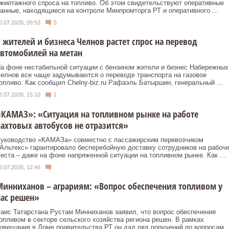
жиотажного спроса на топливо. Об этом свидетельствуют оперативные
анные, находящиеся на контроле Минпромторга РТ и оперативного ...
0.07.2026, 09:53
5
 жителей и бизнеса Челнов растет спрос на перевод
втомобилей на метан
а фоне нестабильной ситуации с бензином жители и бизнес Набережных
елнов все чаще задумываются о переводе транспорта на газовое
опливо. Как сообщил Сhelny-biz.ru Рафаэль Батыршин, генеральный ...
8.07.2026, 15:10
1
КАМАЗ»: «Ситуация на топливном рынке на работе
ахтовых автобусов не отразится»
уководство «КАМАЗа» совместно с пассажирским перевозчиком
Альтекс» гарантировало бесперебойную доставку сотрудников на рабоч
еста – даже на фоне напряженной ситуации на топливном рынке. Как ...
8.07.2026, 12:46
инниханов – аграриям: «Вопрос обеспечения топливом у
ас решен»
аис Татарстана Рустам Минниханов заявил, что вопрос обеспечения
опливом в секторе сельского хозяйства региона решен. В рамках
овещания в Доме правительства РТ он дал ряд поручений по вопросам ..