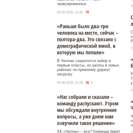
эвакуированных.
2
06.08.2026, 14:26
С
л
«Раньше было два-три
человека на место, сейчас –
С
г
полтора-два. Это связано с
Р
демографической ямой, в
2
которую мы попали»
«
В Челнах сократился набор в
б
первые классы, но школы в новых
районах по-прежнему держат
нагрузку.
Р
Т
05.08.2026, 15:28
3
у
2
«Нас собрали и сказали –
«
команду распускают. Утром
мы обсуждали внутренние
вопросы, а уже днем нам
Ч
о
озвучили такое решение»
г
ХК «Челны» – все? Команда берет
1