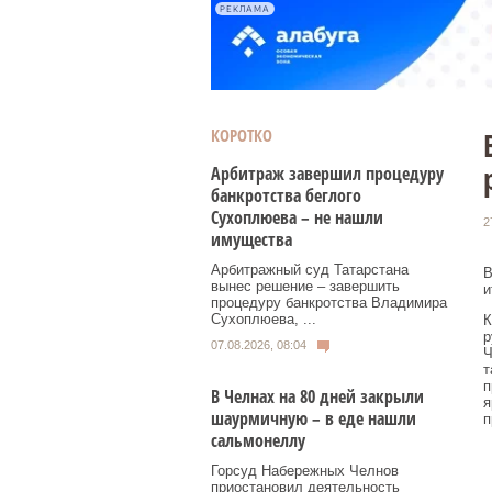
РЕКЛАМА
КОРОТКО
Арбитраж завершил процедуру
банкротства беглого
Сухоплюева – не нашли
2
имущества
Арбитражный суд Татарстана
В
вынес решение – завершить
и
процедуру банкротства Владимира
Сухоплюева, ...
К
р
07.08.2026, 08:04
Ч
т
п
В Челнах на 80 дней закрыли
я
шаурмичную – в еде нашли
п
сальмонеллу
Горсуд Набережных Челнов
приостановил деятельность