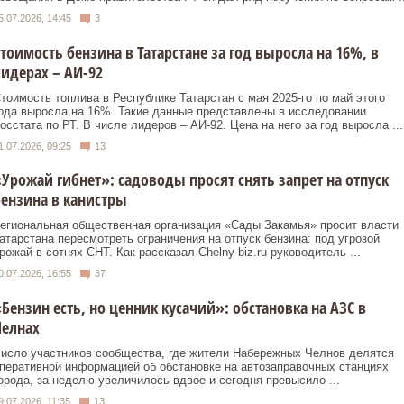
5.07.2026, 14:45
3
тоимость бензина в Татарстане за год выросла на 16%, в
идерах – АИ-92
тоимость топлива в Республике Татарстан с мая 2025-го по май этого
ода выросла на 16%. Такие данные представлены в исследовании
осстата по РТ. В числе лидеров – АИ-92. Цена на него за год выросла ...
1.07.2026, 09:25
13
Урожай гибнет»: садоводы просят снять запрет на отпуск
ензина в канистры
егиональная общественная организация «Сады Закамья» просит власти
атарстана пересмотреть ограничения на отпуск бензина: под угрозой
рожай в сотнях СНТ. Как рассказал Chelny-biz.ru руководитель ...
0.07.2026, 16:55
37
Бензин есть, но ценник кусачий»: обстановка на АЗС в
Челнах
исло участников сообщества, где жители Набережных Челнов делятся
перативной информацией об обстановке на автозаправочных станциях
орода, за неделю увеличилось вдвое и сегодня превысило ...
9.07.2026, 11:35
13