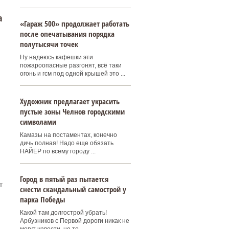
а
«Гараж 500» продолжает работать
после опечатывания порядка
полутысячи точек
Ну надеюсь кафешки эти
пожароопасные разгонят, всё таки
огонь и гсм под одной крышей это ...
Художник предлагает украсить
пустые зоны Челнов городскими
символами
Камазы на постаментах, конечно
дичь полная! Надо еще обязать
НАЙЕР по всему городу ...
Город в пятый раз пытается
т
снести скандальный самострой у
парка Победы
Какой там долгострой убрать!
Арбузников с Первой дороги никак не