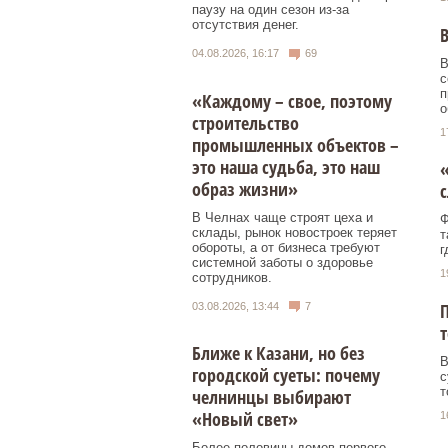
паузу на один сезон из-за
отсутствия денег.
В
04.08.2026, 16:17
69
В
с
п
«Каждому – свое, поэтому
о
строительство
1
промышленных объектов –
это наша судьба, это наш
«
образ жизни»
с
В Челнах чаще строят цеха и
Ф
склады, рынок новостроек теряет
т
обороты, а от бизнеса требуют
г
системной заботы о здоровье
1
сотрудников.
П
03.08.2026, 13:44
7
т
Ближе к Казани, но без
В
городской суеты: почему
с
т
челнинцы выбирают
«Новый свет»
1
Более половины домов первого