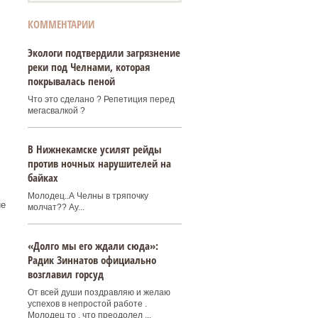
КОММЕНТАРИИ
Экологи подтвердили загрязнение
реки под Челнами, которая
покрывалась пеной
Что это сделано ? Репетиция перед
мегасвалкой ?
В Нижнекамске усилят рейды
против ночных нарушителей на
байках
Молодец..А Челны в тряпочку
ие
молчат?? Ау...
«Долго мы его ждали сюда»:
Радик Зиннатов официально
возглавил горсуд
От всей души поздравляю и желаю
успехов в непростой работе .
Молодец то , что преодолел ...
.