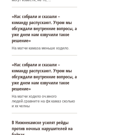
могут извести, не то, ...
«Нас собрали и сказали –
команду распускают. Утром мы
обсуждали внутренние вопросы, а
уже днем нам озвучили такое
решение»
На матчи камаза меньше ходило.
«Нас собрали и сказали –
команду распускают. Утром мы
обсуждали внутренние вопросы, а
уже днем нам озвучили такое
решение»
На матчи ходило оч.много
людей.сравните на фк камаз сколько
и хк челны
В Нижнекамске усилят рейды
против ночных нарушителей на
байках