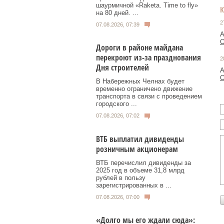
шаурмичной «Raketa. Time to fly»
на 80 дней. ...
2
07.08.2026, 07:39
A
О
Дороги в районе майдана
перекроют из-за празднования
2
Дня строителей
А
О
В Набережных Челнах будет
временно ограничено движение
транспорта в связи с проведением
городского ...
07.08.2026, 07:02
ВТБ выплатил дивиденды
розничным акционерам
ВТБ перечислил дивиденды за
2025 год в объеме 31,8 млрд
рублей в пользу
зарегистрированных в ...
07.08.2026, 07:00
«Долго мы его ждали сюда»: