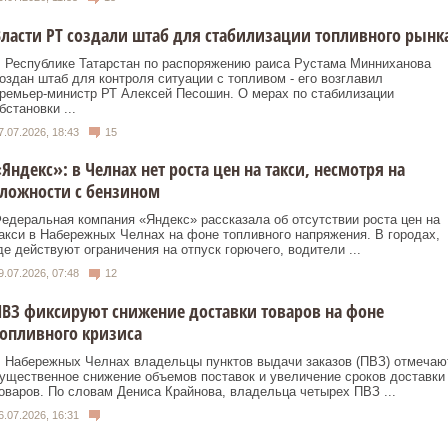
ласти РТ создали штаб для стабилизации топливного рынк
 Республике Татарстан по распоряжению раиса Рустама Минниханова
оздан штаб для контроля ситуации с топливом - его возглавил
ремьер‑министр РТ Алексей Песошин. О мерах по стабилизации
бстановки ...
7.07.2026, 18:43
15
Яндекс»: в Челнах нет роста цен на такси, несмотря на
ложности с бензином
едеральная компания «Яндекс» рассказала об отсутствии роста цен на
акси в Набережных Челнах на фоне топливного напряжения. В городах,
де действуют ограничения на отпуск горючего, водители ...
9.07.2026, 07:48
12
ВЗ фиксируют снижение доставки товаров на фоне
опливного кризиса
 Набережных Челнах владельцы пунктов выдачи заказов (ПВЗ) отмечаю
ущественное снижение объемов поставок и увеличение сроков доставки
оваров. По словам Дениса Крайнова, владельца четырех ПВЗ ...
6.07.2026, 16:31