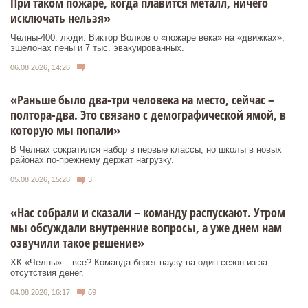
При таком пожаре, когда плавится металл, ничего
исключать нельзя»
Челны-400: люди. Виктор Волков о «пожаре века» на «движках»,
эшелонах пены и 7 тыс. эвакуированных.
06.08.2026, 14:26
«Раньше было два-три человека на место, сейчас –
полтора-два. Это связано с демографической ямой, в
которую мы попали»
В Челнах сократился набор в первые классы, но школы в новых
районах по-прежнему держат нагрузку.
05.08.2026, 15:28
3
«Нас собрали и сказали – команду распускают. Утром
мы обсуждали внутренние вопросы, а уже днем нам
озвучили такое решение»
ХК «Челны» – все? Команда берет паузу на один сезон из-за
отсутствия денег.
04.08.2026, 16:17
69