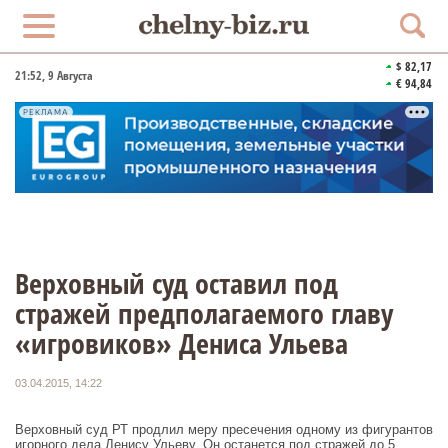
$ 82,17
21:52
, 9 Августа
€ 94,84
РЕКЛАМА
Верховный суд оставил под
стражей предполагаемого главу
«игровиков» Дениса Ульева
03.04.2015, 14:22
Верховный суд РТ продлил меру пресечения одному из фигурантов
игорного дела Денису Ульеву. Он останется под стражей до 5