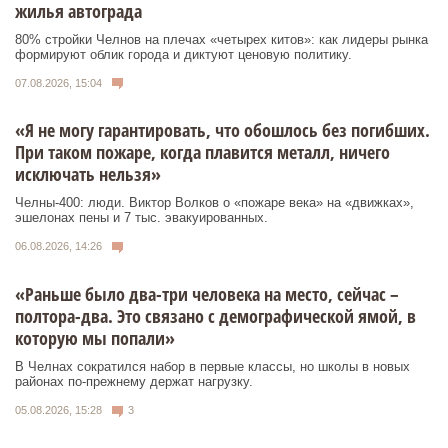
жилья автограда
80% стройки Челнов на плечах «четырех китов»: как лидеры рынка
формируют облик города и диктуют ценовую политику.
07.08.2026, 15:04
«Я не могу гарантировать, что обошлось без погибших.
При таком пожаре, когда плавится металл, ничего
исключать нельзя»
Челны-400: люди. Виктор Волков о «пожаре века» на «движках»,
эшелонах пены и 7 тыс. эвакуированных.
06.08.2026, 14:26
«Раньше было два-три человека на место, сейчас –
полтора-два. Это связано с демографической ямой, в
которую мы попали»
В Челнах сократился набор в первые классы, но школы в новых
районах по-прежнему держат нагрузку.
05.08.2026, 15:28
3