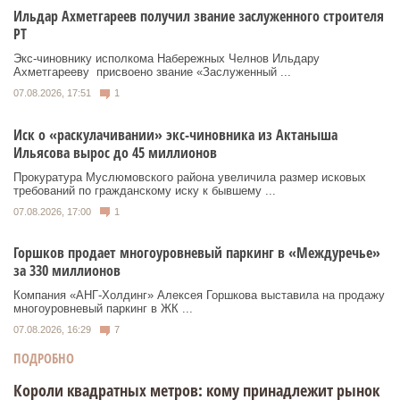
Ильдар Ахметгареев получил звание заслуженного строителя
РТ
Экс‑чиновнику исполкома Набережных Челнов Ильдару
Ахметгарееву присвоено звание «Заслуженный ...
07.08.2026, 17:51
1
Иск о «раскулачивании» экс-чиновника из Актаныша
Ильясова вырос до 45 миллионов
Прокуратура Муслюмовского района увеличила размер исковых
требований по гражданскому иску к бывшему ...
07.08.2026, 17:00
1
Горшков продает многоуровневый паркинг в «Междуречье»
за 330 миллионов
Компания «АНГ-Холдинг» Алексея Горшкова выставила на продажу
многоуровневый паркинг в ЖК ...
07.08.2026, 16:29
7
ПОДРОБНО
Короли квадратных метров: кому принадлежит рынок