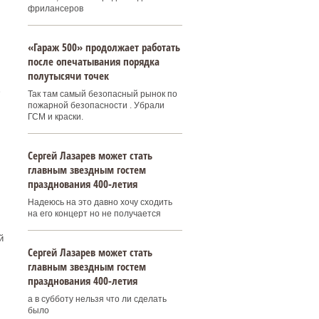
фрилансеров
«Гараж 500» продолжает работать
после опечатывания порядка
полутысячи точек
-
Так там самый безопасный рынок по
пожарной безопасности . Убрали
ГСМ и краски.
Сергей Лазарев может стать
главным звездным гостем
празднования 400‑летия
Надеюсь на это давно хочу сходить
на его концерт но не получается
й
Сергей Лазарев может стать
главным звездным гостем
празднования 400‑летия
а в субботу нельзя что ли сделать
было