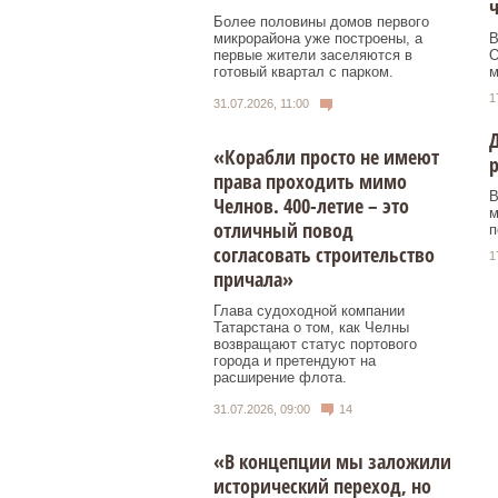
ч
Более половины домов первого
микрорайона уже построены, а
В
первые жители заселяются в
О
готовый квартал с парком.
м
1
31.07.2026, 11:00
«Корабли просто не имеют
права проходить мимо
В
Челнов. 400-летие – это
м
отличный повод
п
согласовать строительство
1
причала»
Глава судоходной компании
Татарстана о том, как Челны
возвращают статус портового
города и претендуют на
расширение флота.
31.07.2026, 09:00
14
«В концепции мы заложили
исторический переход, но