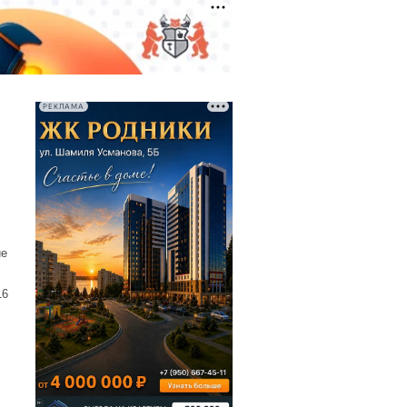
РЕКЛАМА
й
ие
16