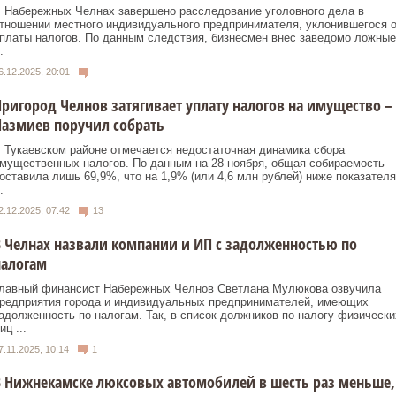
 Набережных Челнах завершено расследование уголовного дела в
тношении местного индивидуального предпринимателя, уклонившегося о
платы налогов. По данным следствия, бизнесмен внес заведомо ложные
.
6.12.2025, 20:01
ригород Челнов затягивает уплату налогов на имущество –
азмиев поручил собрать
 Тукаевском районе отмечается недостаточная динамика сбора
мущественных налогов. По данным на 28 ноября, общая собираемость
оставила лишь 69,9%, что на 1,9% (или 4,6 млн рублей) ниже показателя
.
2.12.2025, 07:42
13
 Челнах назвали компании и ИП с задолженностью по
налогам
лавный финансист Набережных Челнов Светлана Мулюкова озвучила
редприятия города и индивидуальных предпринимателей, имеющих
адолженность по налогам. Так, в список должников по налогу физически
иц ...
7.11.2025, 10:14
1
 Нижнекамске люксовых автомобилей в шесть раз меньше,