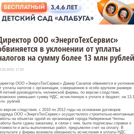
Директор ООО «ЭнергоТехСервис»
обвиняется в уклонении от уплаты
налогов на сумму более 13 млн рубле
2.02.2015, 17:20
иректор ООО «ЭнергоТехСервис» Дамир Сахапов обвиняется в уклонен
т уплаты налогов с организации, совершенное в особо крупном размере.
4-летний руководитель челнинской фирмы, по версии следствия,
езаконно уменьшил сумму НДС, исчисленную к уплате в бюджет, на 13,
лн. рублей.
о версии следствия, с 2010 по 2012 годы на основании договоров
одряда ООО «ЭнергоТехСервис» осуществляло строительно-монтажные
аботы на объектах одной из организаций города Набережные Челны.
аботы были сданы заказчику, в связи с чем, были подписаны справки о
тоимости и акты выполненных работ, предъявлен счет на оплату. В
езультате у фирмы возникла обязанность исчисления и уплаты НДС.