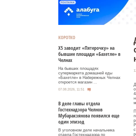
РЕКЛАМА
КОРОТКО
Х5 заводит «Пятерочку» на
бывшие площади «Бахетле» в
Челнах
На бывших площадях
1
супермаркета домашней еды
«Бахетле» в Набережных Челнах
откроется магазин ...
Д
о
07.08.2026, 11:51
4
н
В деле главы отдела
м
Гостехнадзора Челнов
П
Мубаракзянова появился еще
п
р
один эпизод
Р
с
В уголовном деле начальника
р
отдела Гостехнадзора по