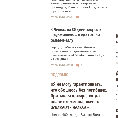
вынес решение – завершить
процедуру банкротства Владимира
Сухоплюева, ...
07.08.2026, 08:04
1
В Челнах на 80 дней закрыли
шаурмичную – в еде нашли
К
сальмонеллу
Горсуд Набережных Челнов
О
приостановил деятельность
м
шаурмичной «Raketa. Time to fly»
п
на 80 дней. ...
1
07.08.2026, 07:39
2
Д
ПОДРОБНО
«Я не могу гарантировать,
З
что обошлось без погибших.
п
в
При таком пожаре, когда
плавится металл, ничего
3
исключать нельзя»
К
Челны-400: люди. Виктор Волков