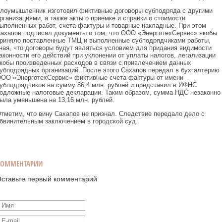
лоумышленник изготовил фиктивные договоры субподряда с другими
рганизациями, а также акты о приемке и справки о стоимости
ыполненных работ, счета-фактуры и товарные накладные. При этом
ахапов подписал документы о том, что ООО «ЭнерготехСервис» якобы
риняло поставленные ТМЦ и выполненные субподрядчиками работы,
ная, что договоры будут являться условием для придания видимости
аконности его действий при уклонении от уплаты налогов, легализации
кобы произведенных расходов в связи с привлечением данных
убподрядных организаций. После этого Сахапов передал в бухгалтерию
ОО «ЭнерготехСервис» фиктивные счета-фактуры от имени
убподрядчиков на сумму 86,4 млн. рублей и представил в ИФНС
одложные налоговые декларации. Таким образом, сумма НДС незаконно
ыла уменьшена на 13,16 млн. рублей.
тметим, что вину Сахапов не признал. Следствие передало дело с
бвинительным заключением в городской суд.
КОММЕНТАРИИ
ставьте первый комментарий