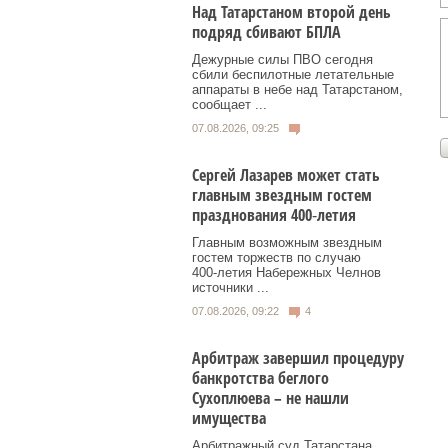
Над Татарстаном второй день
подряд сбивают БПЛА
Дежурные силы ПВО сегодня
сбили беспилотные летательные
аппараты в небе над Татарстаном,
сообщает ...
07.08.2026, 09:25
Сергей Лазарев может стать
главным звездным гостем
празднования 400‑летия
Главным возможным звездным
гостем торжеств по случаю
400‑летия Набережных Челнов
источники ...
07.08.2026, 09:22
4
Арбитраж завершил процедуру
банкротства беглого
Сухоплюева – не нашли
имущества
Арбитражный суд Татарстана