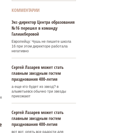
КОММЕНТАРИИ
Экс-директор Центра образования
№16 перешел в команду
Галиакберовой
Европейцу: Чушь не пишите школа
16 при этом директоре работала
негативно
Сергей Лазарев может стать
главным звездным гостем
празднования 400‑летия
а еще кто будет из звезд? в
альметьевск обычно три звезды
приезжают
х
Сергей Лазарев может стать
главным звездным гостем
е
празднования 400‑летия
вот вот, опять все радости для