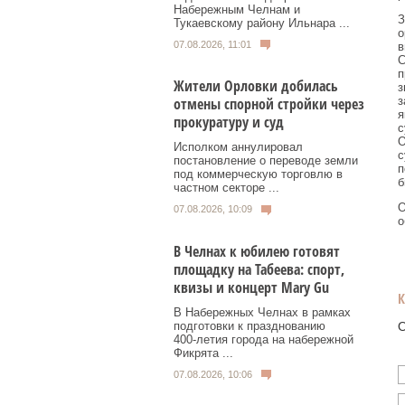
Набережным Челнам и
З
Тукаевскому району Ильнара ...
о
07.08.2026, 11:01
в
С
п
Жители Орловки добилась
з
з
отмены спорной стройки через
я
прокуратуру и суд
с
О
Исполком аннулировал
с
постановление о переводе земли
п
под коммерческую торговлю в
б
частном секторе ...
О
07.08.2026, 10:09
о
В Челнах к юбилею готовят
площадку на Табеева: спорт,
квизы и концерт Mary Gu
В Набережных Челнах в рамках
О
подготовки к празднованию
400‑летия города на набережной
Фикрята ...
07.08.2026, 10:06