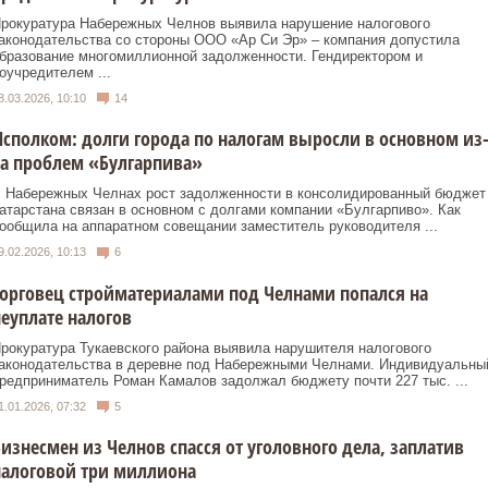
рокуратура Набережных Челнов выявила нарушение налогового
аконодательства со стороны ООО «Ар Си Эр» – компания допустила
бразование многомиллионной задолженности. Гендиректором и
оучредителем ...
8.03.2026, 10:10
14
сполком: долги города по налогам выросли в основном из
а проблем «Булгарпива»
 Набережных Челнах рост задолженности в консолидированный бюджет
атарстана связан в основном с долгами компании «Булгарпиво». Как
ообщила на аппаратном совещании заместитель руководителя ...
9.02.2026, 10:13
6
орговец стройматериалами под Челнами попался на
еуплате налогов
рокуратура Тукаевского района выявила нарушителя налогового
аконодательства в деревне под Набережными Челнами. Индивидуальны
редприниматель Роман Камалов задолжал бюджету почти 227 тыс. ...
1.01.2026, 07:32
5
изнесмен из Челнов спасся от уголовного дела, заплатив
налоговой три миллиона