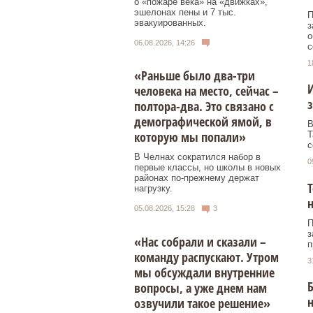
о «пожаре века» на «движках»,
эшелонах пены и 7 тыс.
П
эвакуированных.
з
о
06.08.2026, 14:26
с
1
«Раньше было два-три
И
человека на место, сейчас –
з
полтора-два. Это связано с
демографической ямой, в
В
которую мы попали»
Т
с
В Челнах сократился набор в
0
первые классы, но школы в новых
районах по-прежнему держат
Т
нагрузку.
н
05.08.2026, 15:28
3
П
з
«Нас собрали и сказали –
п
команду распускают. Утром
3
мы обсуждали внутренние
Б
вопросы, а уже днем нам
озвучили такое решение»