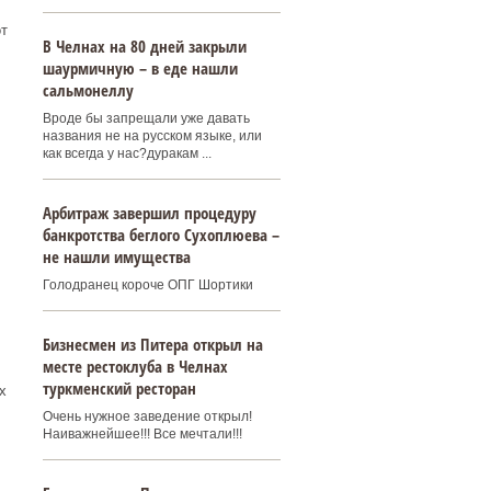
т
В Челнах на 80 дней закрыли
шаурмичную – в еде нашли
сальмонеллу
Вроде бы запрещали уже давать
названия не на русском языке, или
как всегда у нас?дуракам ...
Арбитраж завершил процедуру
банкротства беглого Сухоплюева –
не нашли имущества
Голодранец короче ОПГ Шортики
Бизнесмен из Питера открыл на
месте рестоклуба в Челнах
туркменский ресторан
х
Очень нужное заведение открыл!
Наиважнейшее!!! Все мечтали!!!