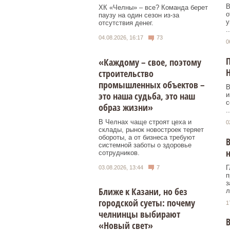
В
ХК «Челны» – все? Команда берет
о
паузу на один сезон из-за
у
отсутствия денег.
..
04.08.2026, 16:17
73
0
П
«Каждому – свое, поэтому
Н
строительство
промышленных объектов –
В
это наша судьба, это наш
и
с
образ жизни»
..
В Челнах чаще строят цеха и
0
склады, рынок новостроек теряет
обороты, а от бизнеса требуют
В
системной заботы о здоровье
сотрудников.
Г
03.08.2026, 13:44
7
п
з
Ближе к Казани, но без
л
городской суеты: почему
1
челнинцы выбирают
В
«Новый свет»