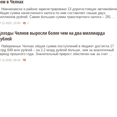
ем в Челнах
 Нижнекамске и районе зарегистрировано 13 дорогостоящих автомобиле
бщая сумма начисленного налога по ним составляет свыше двух
иллионов рублей. Самая большая сумма транспортного налога – 281 ...
7.11.2025, 10:06
1
Доходы Челнов выросли более чем на два миллиарда
рублей
 Набережных Челнах общая сумма поступлений в бюджет достигла 17
лрд 649 млн рублей – на 2,2 млрд рублей больше, чем за аналогичный
ериод прошлого года. Значительный прирост обеспечен как за счет ...
7.11.2025, 08:44