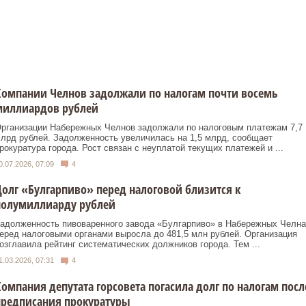
омпании Челнов задолжали по налогам почти восемь
миллиардов рублей
рганизации Набережных Челнов задолжали по налоговым платежам 7,7
лрд рублей. Задолженность увеличилась на 1,5 млрд, сообщает
рокуратура города. Рост связан с неуплатой текущих платежей и ...
0.07.2026, 07:09
4
олг «Булгарпиво» перед налоговой близится к
полумиллиарду рублей
адолженность пивоваренного завода «Булгарпиво» в Набережных Челна
еред налоговыми органами выросла до 481,5 млн рублей. Организация
озглавила рейтинг систематических должников города. Тем ...
1.03.2026, 07:31
4
омпания депутата горсовета погасила долг по налогам посл
предписания прокуратуры