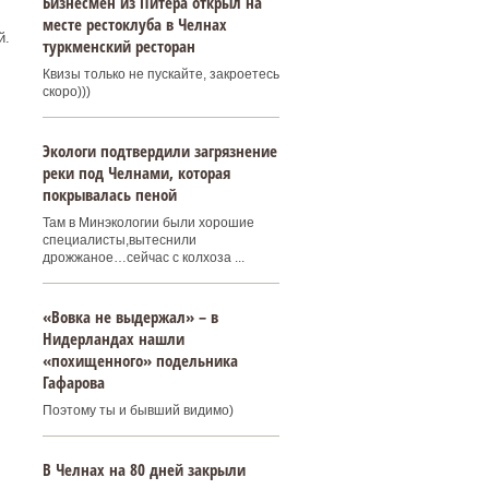
Бизнесмен из Питера открыл на
месте рестоклуба в Челнах
й.
туркменский ресторан
Квизы только не пускайте, закроетесь
скоро)))
Экологи подтвердили загрязнение
реки под Челнами, которая
покрывалась пеной
Там в Минэкологии были хорошие
специалисты,вытеснили
дрожжаное…сейчас с колхоза ...
«Вовка не выдержал» – в
Нидерландах нашли
«похищенного» подельника
Гафарова
Поэтому ты и бывший видимо)
В Челнах на 80 дней закрыли