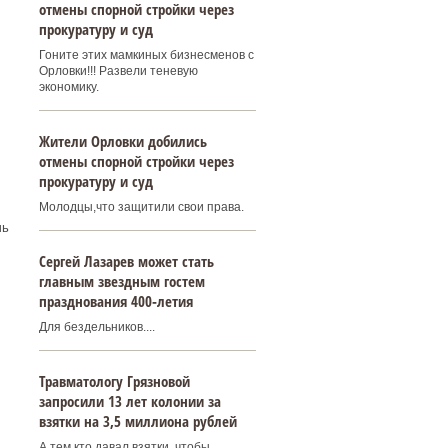
отмены спорной стройки через
прокуратуру и суд
Гоните этих мамкиных бизнесменов с
Орловки!!! Развели теневую
экономику.
Жители Орловки добились
отмены спорной стройки через
прокуратуру и суд
Молодцы,что защитили свои права.
чь
Сергей Лазарев может стать
главным звездным гостем
празднования 400‑летия
Для бездельников....
Травматологу Грязновой
запросили 13 лет колонии за
взятки на 3,5 миллиона рублей
А тем кто давал взятки, чтобы