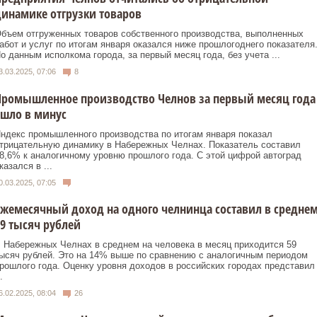
инамике отгрузки товаров
бъем отгруженных товаров собственного производства, выполненных
абот и услуг по итогам января оказался ниже прошлогоднего показателя
о данным исполкома города, за первый месяц года, без учета ...
3.03.2025, 07:06
8
Промышленное производство Челнов за первый месяц года
шло в минус
ндекс промышленного производства по итогам января показал
трицательную динамику в Набережных Челнах. Показатель составил
8,6% к аналогичному уровню прошлого года. С этой цифрой автоград
казался в ...
0.03.2025, 07:05
жемесячный доход на одного челнинца составил в средне
9 тысяч рублей
 Набережных Челнах в среднем на человека в месяц приходится 59
ысяч рублей. Это на 14% выше по сравнению с аналогичным периодом
рошлого года. Оценку уровня доходов в российских городах представил
.
6.02.2025, 08:04
26