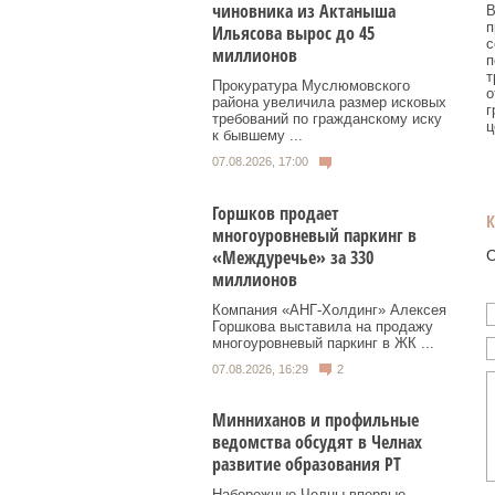
чиновника из Актаныша
В
п
Ильясова вырос до 45
с
миллионов
п
т
Прокуратура Муслюмовского
о
района увеличила размер исковых
г
требований по гражданскому иску
ц
к бывшему ...
07.08.2026, 17:00
Горшков продает
многоуровневый паркинг в
«Междуречье» за 330
О
миллионов
Компания «АНГ-Холдинг» Алексея
Горшкова выставила на продажу
многоуровневый паркинг в ЖК ...
07.08.2026, 16:29
2
Минниханов и профильные
ведомства обсудят в Челнах
развитие образования РТ
Набережные Челны впервые