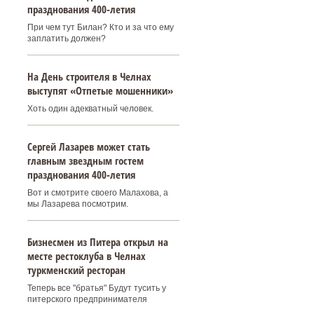
празднования 400‑летия
При чем тут Билан? Кто и за что ему
заплатить должен?
На День строителя в Челнах
выступят «Отпетые мошенники»
Хоть один адекватный человек.
Сергей Лазарев может стать
главным звездным гостем
празднования 400‑летия
Вот и смотрите своего Малахова, а
мы Лазарева посмотрим.
Бизнесмен из Питера открыл на
месте рестоклуба в Челнах
туркменский ресторан
Теперь все "братья" Будут тусить у
питерского предпринимателя