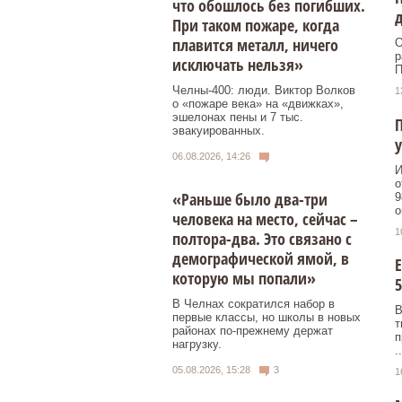
что обошлось без погибших.
д
При таком пожаре, когда
плавится металл, ничего
О
р
исключать нельзя»
П
Челны-400: люди. Виктор Волков
1
о «пожаре века» на «движках»,
эшелонах пены и 7 тыс.
эвакуированных.
у
06.08.2026, 14:26
И
о
«Раньше было два-три
9
о
человека на место, сейчас –
1
полтора-два. Это связано с
демографической ямой, в
Е
которую мы попали»
5
В Челнах сократился набор в
В
первые классы, но школы в новых
т
районах по-прежнему держат
п
нагрузку.
..
05.08.2026, 15:28
3
1