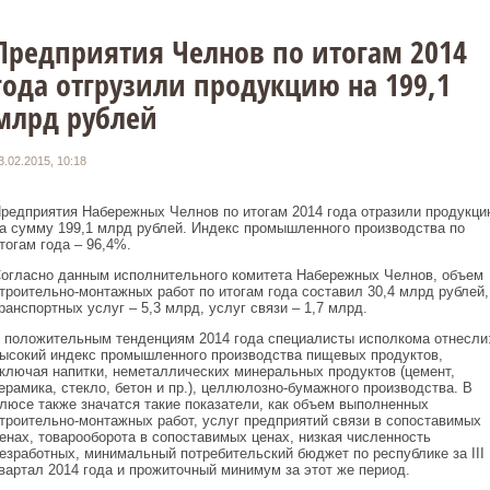
Предприятия Челнов по итогам 2014
года отгрузили продукцию на 199,1
млрд рублей
3.02.2015, 10:18
редприятия Набережных Челнов по итогам 2014 года отразили продукци
а сумму 199,1 млрд рублей. Индекс промышленного производства по
тогам года – 96,4%.
огласно данным исполнительного комитета Набережных Челнов, объем
троительно-монтажных работ по итогам года составил 30,4 млрд рублей,
ранспортных услуг – 5,3 млрд, услуг связи – 1,7 млрд.
 положительным тенденциям 2014 года специалисты исполкома отнесли
ысокий индекс промышленного производства пищевых продуктов,
ключая напитки, неметаллических минеральных продуктов (цемент,
ерамика, стекло, бетон и пр.), целлюлозно-бумажного производства. В
люсе также значатся такие показатели, как объем выполненных
троительно-монтажных работ, услуг предприятий связи в сопоставимых
енах, товарооборота в сопоставимых ценах, низкая численность
езработных, минимальный потребительский бюджет по республике за III
вартал 2014 года и прожиточный минимум за этот же период.