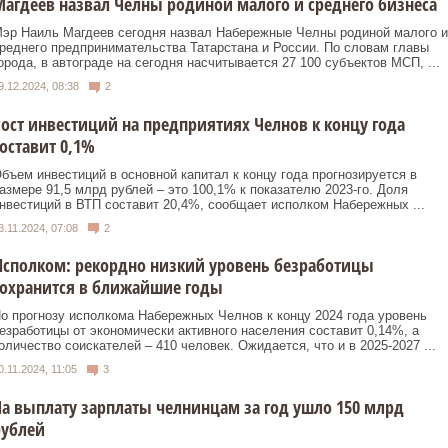
агдеев назвал Челны родиной малого и среднего бизнеса
эр Наиль Магдеев сегодня назвал Набережные Челны родиной малого и
реднего предпринимательства Татарстана и России. По словам главы
орода, в автограде на сегодня насчитывается 27 100 субъектов МСП, ...
9.12.2024, 08:38
2
ост инвестиций на предприятиях Челнов к концу года
оставит 0,1%
бъем инвестиций в основной капитал к концу года прогнозируется в
азмере 91,5 млрд рублей – это 100,1% к показателю 2023-го. Доля
нвестиций в ВТП составит 20,4%, сообщает исполком Набережных ...
3.11.2024, 07:08
2
сполком: рекордно низкий уровень безработицы
сохранится в ближайшие годы
о прогнозу исполкома Набережных Челнов к концу 2024 года уровень
езработицы от экономически активного населения составит 0,14%, а
оличество соискателей – 410 человек. Ожидается, что и в 2025-2027 ...
0.11.2024, 11:05
3
а выплату зарплаты челнинцам за год ушло 150 млрд
рублей