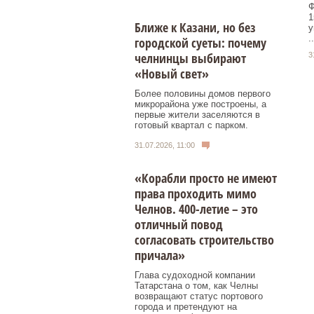
Ф
1
Ближе к Казани, но без
у
..
городской суеты: почему
челнинцы выбирают
3
«Новый свет»
Более половины домов первого
микрорайона уже построены, а
первые жители заселяются в
готовый квартал с парком.
31.07.2026, 11:00
«Корабли просто не имеют
права проходить мимо
Челнов. 400-летие – это
отличный повод
согласовать строительство
причала»
Глава судоходной компании
Татарстана о том, как Челны
возвращают статус портового
города и претендуют на