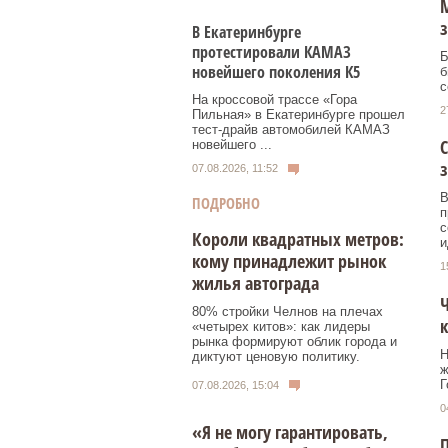
М
з
В Екатеринбурге
протестировали КАМАЗ
Б
новейшего поколения К5
б
с
На кроссовой трассе «Гора
2
Пильная» в Екатеринбурге прошел
тест-драйв автомобилей КАМАЗ
С
новейшего ...
з
07.08.2026, 11:52
В
ПОДРОБНО
п
с
Короли квадратных метров:
и
кому принадлежит рынок
1
жилья автограда
Ч
80% стройки Челнов на плечах
к
«четырех китов»: как лидеры
рынка формируют облик города и
Н
диктуют ценовую политику.
ж
Г
07.08.2026, 15:04
0
«Я не могу гарантировать,
П