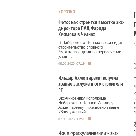
КОРОТКО
Фото: как строится высотка экс-
директора ПАД Фарида
Киямова в Челнах
В Набережных Челнах вовсю идет
0
строительство спорного
25‑этажного дома на пересечении
улиц ...
П
н
08.08.2026, 07:19
и
С
Ильдар Ахметгареев получил
с
звание заслуженного строителя
т
РТ
К
Экс‑чиновнику исполкома
в
Набережных Челнов Ильдару
в
Ахметгарееву присвоено звание
к
«Заслуженный ...
п
с
07.08.2026, 17:51
ц
б
к
Иск о «раскулачивании» экс-