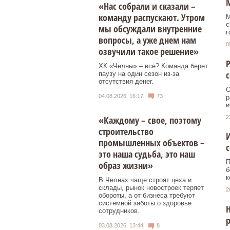
М
«Нас собрали и сказали –
команду распускают. Утром
М
с
мы обсуждали внутренние
г
вопросы, а уже днем нам
0
озвучили такое решение»
Р
ХК «Челны» – все? Команда берет
с
паузу на один сезон из-за
отсутствия денег.
О
04.08.2026, 16:17
73
р
и
2
«Каждому – свое, поэтому
строительство
И
промышленных объектов –
это наша судьба, это наш
П
образ жизни»
б
к
В Челнах чаще строят цеха и
склады, рынок новостроек теряет
2
обороты, а от бизнеса требуют
системной заботы о здоровье
Н
сотрудников.
03.08.2026, 13:44
8