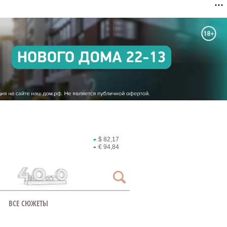
$ 82,17
€ 94,84
ВСЕ СЮЖЕТЫ