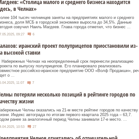
агдеев: «Столица малого и среднего бизнеса находится
десь, в Челнах»
олее 104 тысяч челнинцев заняты на предприятиях малого и среднего
изнеса, доля МСБ в городской экономике выросла до 34,5%. Данные
егодня озвучил Наиль Магдеев. Глава города отметил, что бизнес ...
7.05.2025, 09:27
6
алахов: иранский проект полуприцепов приостановили из-
а высокой ставки
 Набережных Челнах на неопределенный срок перенесли реализацию
роекта по выпуску полуприцепов. Его планировало реализовать
овместное российско-иранское предприятие ООО «Волф Продакшн», ре
дет о ...
5.04.2025, 11:07
7
елны потеряли несколько позиций в рейтинге городов по
ачеству жизни
абережные Челны оказались на 21-м месте рейтинг городов по качеству
изни. Индекс автограда по итогам первого квартала 2025 года – 63,7.
одом ранее за аналогичный период Челны занимали 17-е место. ...
4.04.2025, 10:53
27
редприятия Челнов отчитались об отрицательной