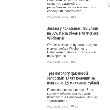
станут площадкой для
республиканского августовского
совещания работников ...
07.08.2026, 15:02
5
Заказы у локальных ПВЗ упали
на 30% из-за сбоев в логистике
Wildberries
Объем заказов в пунктах выдачи
маркетплейса Wildberries в
Набережных Челнах сократился
примерно на ...
07.08.2026, 13:48
1
Травматологу Грязновой
запросили 13 лет колонии за
взятки на 3,5 миллиона рублей
Гособвинение запросило 13 лет
колонии общего режима для
известного в Набережных Челнах
травматолога ...
07.08.2026, 13:03
14