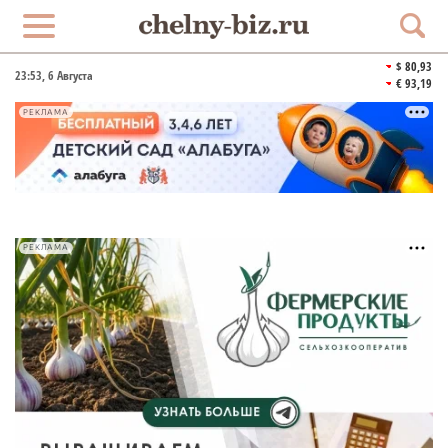
$ 80,93
23:53
, 6 Августа
€ 93,19
РЕКЛАМА
РЕКЛАМА