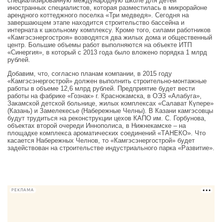
специализированную международную школe для детей
иностранных специалистов, которая разместилась в микрорайоне
арендного коттеджного поселка «Три медведя». Сегодня на
завершающем этапе находится строительство бассейна и
интерната к школьному комплексу. Кроме того, силами работников
«Камгэсэнергостроя» возводятся два жилых дома и общественный
центр. Большие объемы работ выполняются на объекте ИТП
«Синергия», в который с 2013 года было вложено порядка 1 млрд
рублей.
Добавим, что, согласно планам компании, в 2015 году
«Камгэсэнергострой» должен выполнить строительно-монтажные
работы в объеме 12,6 млрд рублей. Предприятие будет вести
работы на фабрике «Гознак» г. Краснокамска, в ОЭЗ «Алабуга»,
Закамской детской больнице, жилых комплексах «Салават Күпере»
(Казань) и Замелекесье (Набережные Челны). В Казани камгэсовцы
будут трудиться на реконструкции цехов КАПО им. С. Горбунова,
объектах второй очереди Иннополиса, в Нижнекамске – на
площадке комплекса ароматических соединений «ТАНЕКО». Что
касается Набережных Челнов, то «Камгэсэнергострой» будет
задействован на строительстве индустриального парка «Развитие».
РЕКЛАМА