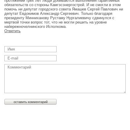
протяжении трёх лет люди добиваются выполнения гарантийных
обязательств со стороны Камгэсэнергострой. И не смогли в этом
помочь ни депутат городского совета Ямашев Сергей Павлович ни
депутат Евдокимов Александр Сергеевич. Только благодаря
президенту Минниханову Рустаму Нургалиевичу сдвинулся с
мертвой точки вопрос тот, что не могли решить на уровне
набережночелнинского Исполкома.
Ответить