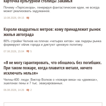
карточка культурной столицы Закамья
Почему «Терпсихора», генерируя фантастические идеи, не всегда
может реализовать задуманное.
10.08.2026, 09:15
Короли квадратных метров: кому принадлежит рынок
жилья автограда
80% стройки Челнов на плечах «четырех китов»: как лидеры рынка
формируют облик города и диктуют ценовую политику.
07.08.2026, 15:04
5
«Я не могу гарантировать, что обошлось без погибших.
При таком пожаре, когда плавится металл, ничего
исключать нельзя»
Челны-400: люди. Виктор Волков о «пожаре века» на «движках»,
эшелонах пены и 7 тыс. эвакуированных.
06.08.2026, 14:26
2