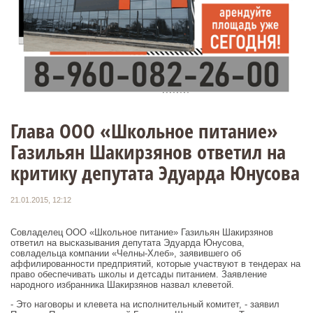
Глава ООО «Школьное питание»
Газильян Шакирзянов ответил на
критику депутата Эдуарда Юнусова
21.01.2015, 12:12
Совладелец ООО «Школьное питание» Газильян Шакирзянов
ответил на высказывания депутата Эдуарда Юнусова,
совладельца компании «Челны-Хлеб», заявившего об
аффилированности предприятий, которые участвуют в тендерах на
право обеспечивать школы и детсады питанием. Заявление
народного избранника Шакирзянов назвал клеветой.
- Это наговоры и клевета на исполнительный комитет, - заявил