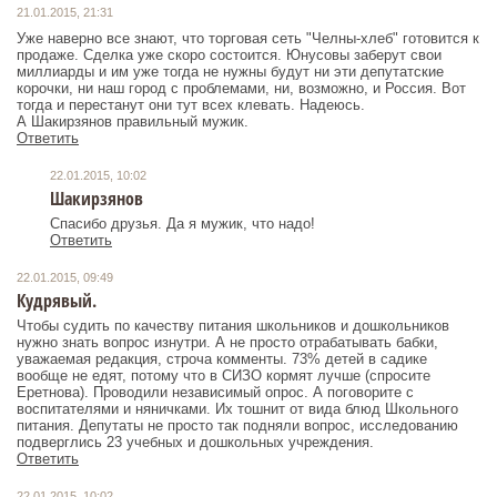
21.01.2015, 21:31
Уже наверно все знают, что торговая сеть "Челны-хлеб" готовится к
продаже. Сделка уже скоро состоится. Юнусовы заберут свои
миллиарды и им уже тогда не нужны будут ни эти депутатские
корочки, ни наш город с проблемами, ни, возможно, и Россия. Вот
тогда и перестанут они тут всех клевать. Надеюсь.
А Шакирзянов правильный мужик.
Ответить
22.01.2015, 10:02
Шакирзянов
Спасибо друзья. Да я мужик, что надо!
Ответить
22.01.2015, 09:49
Кудрявый.
Чтобы судить по качеству питания школьников и дошкольников
нужно знать вопрос изнутри. А не просто отрабатывать бабки,
уважаемая редакция, строча комменты. 73% детей в садике
вообще не едят, потому что в СИЗО кормят лучше (спросите
Еретнова). Проводили независимый опрос. А поговорите с
воспитателями и няничками. Их тошнит от вида блюд Школьного
питания. Депутаты не просто так подняли вопрос, исследованию
Ответить
22.01.2015, 10:02