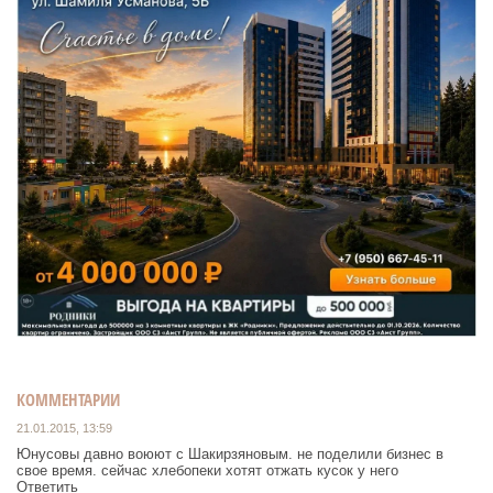
КОММЕНТАРИИ
21.01.2015, 13:59
Юнусовы давно воюют с Шакирзяновым. не поделили бизнес в
свое время. сейчас хлебопеки хотят отжать кусок у него
Ответить