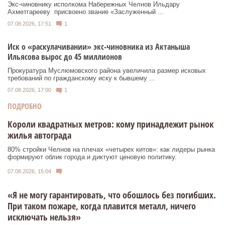
Экс‑чиновнику исполкома Набережных Челнов Ильдару
Ахметгарееву присвоено звание «Заслуженный ...
07.08.2026, 17:51
1
Иск о «раскулачивании» экс-чиновника из Актаныша
Ильясова вырос до 45 миллионов
Прокуратура Муслюмовского района увеличила размер исковых
требований по гражданскому иску к бывшему ...
07.08.2026, 17:00
1
ПОДРОБНО
Короли квадратных метров: кому принадлежит рынок
жилья автограда
80% стройки Челнов на плечах «четырех китов»: как лидеры рынка
формируют облик города и диктуют ценовую политику.
07.08.2026, 15:04
«Я не могу гарантировать, что обошлось без погибших.
При таком пожаре, когда плавится металл, ничего
исключать нельзя»