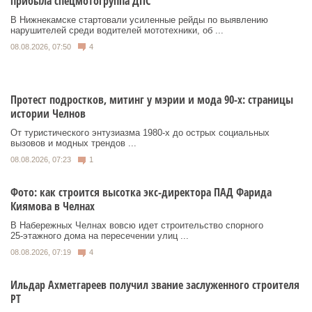
прибыла спецмотогруппа ДПС
В Нижнекамске стартовали усиленные рейды по выявлению
нарушителей среди водителей мототехники, об ...
08.08.2026, 07:50
4
Протест подростков, митинг у мэрии и мода 90-х: страницы
истории Челнов
От туристического энтузиазма 1980‑х до острых социальных
вызовов и модных трендов ...
08.08.2026, 07:23
1
Фото: как строится высотка экс-директора ПАД Фарида
Киямова в Челнах
В Набережных Челнах вовсю идет строительство спорного
25‑этажного дома на пересечении улиц ...
08.08.2026, 07:19
4
Ильдар Ахметгареев получил звание заслуженного строителя
РТ