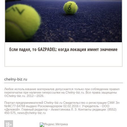
Если падел, то GAZPADEL: когда локация имеет значение
chelny-biz.ru
Любое использование материалов допускается только при соблюдении правил
перепечатки при наличии гиперссылки на Chelny-biz.ru. Все права защищены
©Chelny-biz.ru. 2012—2026.
Портал предпринимателей Chelny-biz.ru Свидетельство о регистрации СМИ Эл
№ФС77-64768 выдано Роскомнадзором 02.02.2016 г. Учредитель - ООО
«Деловой». Главный редактор – Ахметзянова Л. З. Контакты редакции: (8552)
450-575,
news@chelny-biz.ru