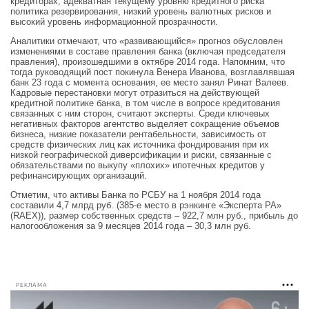
кредиторах, адекватная текущему уровню кредитного риска
политика резервирования, низкий уровень валютных рисков и
высокий уровень информационной прозрачности.
Аналитики отмечают, что «развивающийся» прогноз обусловлен
изменениями в составе правления банка (включая председателя
правления), произошедшими в октябре 2014 года. Напомним, что
тогда руководящий пост покинула Венера Иванова, возглавлявшая
банк 23 года с момента основания, ее место занял Ринат Валеев.
Кадровые перестановки могут отразиться на действующей
кредитной политике банка, в том числе в вопросе кредитования
связанных с ним сторон, считают эксперты. Среди ключевых
негативных факторов агентство выделяет сокращение объемов
бизнеса, низкие показатели рентабельности, зависимость от
средств физических лиц как источника фондирования при их
низкой географической диверсификации и риски, связанные с
обязательствами по выкупу «плохих» ипотечных кредитов у
рефинансирующих организаций.
Отметим, что активы Банка по РСБУ на 1 ноября 2014 года
составили 4,7 млрд руб. (385-е место в рэнкинге «Эксперта РА»
(RAEX)), размер собственных средств – 922,7 млн руб., прибыль до
налогообложения за 9 месяцев 2014 года – 30,3 млн руб.
РЕКЛАМА