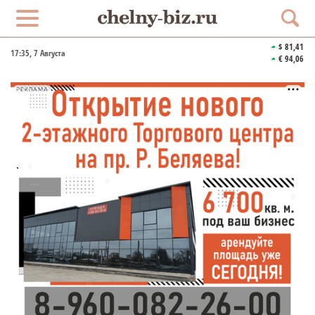
$ 81,41
17:35
, 7 Августа
€ 94,06
РЕКЛАМА