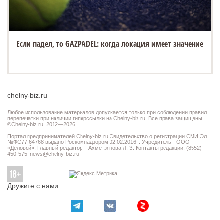
Если падел, то GAZPADEL: когда локация имеет значение
chelny-biz.ru
Любое использование материалов допускается только при соблюдении правил
перепечатки при наличии гиперссылки на Chelny-biz.ru. Все права защищены
©Chelny-biz.ru. 2012—2026.
Портал предпринимателей Chelny-biz.ru Свидетельство о регистрации СМИ Эл
№ФС77-64768 выдано Роскомнадзором 02.02.2016 г. Учредитель - ООО
«Деловой». Главный редактор – Ахметзянова Л. З. Контакты редакции: (8552)
450-575,
news@chelny-biz.ru
Дружите с нами