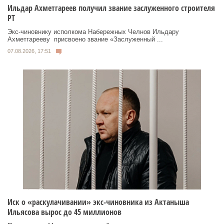
Ильдар Ахметгареев получил звание заслуженного строителя
РТ
Экс‑чиновнику исполкома Набережных Челнов Ильдару
Ахметгарееву присвоено звание «Заслуженный ...
07.08.2026, 17:51
Иск о «раскулачивании» экс-чиновника из Актаныша
Ильясова вырос до 45 миллионов