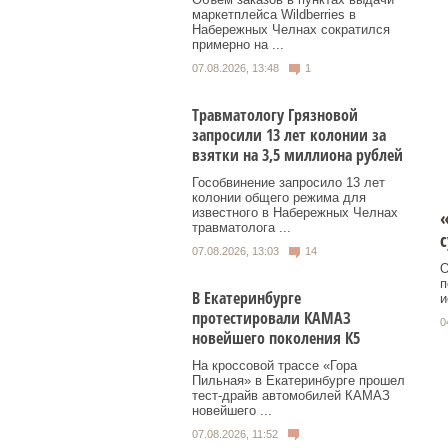
маркетплейса Wildberries в
Набережных Челнах сократился
примерно на ...
07.08.2026, 13:48
1
Травматологу Грязновой
запросили 13 лет колонии за
взятки на 3,5 миллиона рублей
Гособвинение запросило 13 лет
колонии общего режима для
известного в Набережных Челнах
«
травматолога ...
с
07.08.2026, 13:03
14
О
п
В Екатеринбурге
и
протестировали КАМАЗ
0
новейшего поколения К5
На кроссовой трассе «Гора
Пильная» в Екатеринбурге прошел
тест-драйв автомобилей КАМАЗ
новейшего ...
07.08.2026, 11:52