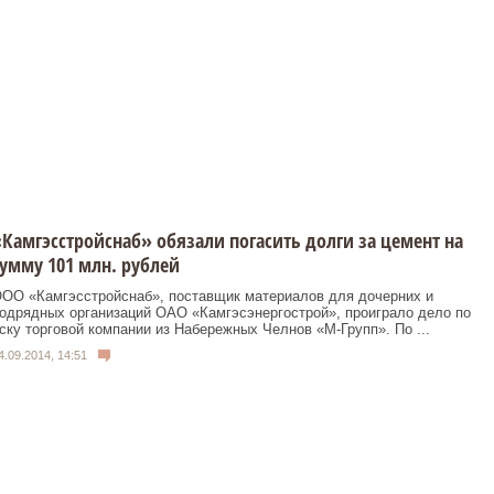
Камгэсстройснаб» обязали погасить долги за цемент на
умму 101 млн. рублей
ОО «Камгэсстройснаб», поставщик материалов для дочерних и
одрядных организаций ОАО «Камгэсэнергострой», проиграло дело по
ску торговой компании из Набережных Челнов «М-Групп». По ...
4.09.2014, 14:51