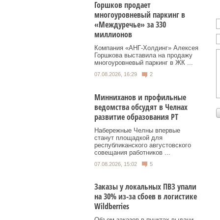
Горшков продает
многоуровневый паркинг в
«Междуречье» за 330
миллионов
Компания «АНГ-Холдинг» Алексея
Горшкова выставила на продажу
многоуровневый паркинг в ЖК ...
07.08.2026, 16:29
2
Минниханов и профильные
ведомства обсудят в Челнах
развитие образования РТ
Набережные Челны впервые
станут площадкой для
республиканского августовского
совещания работников ...
07.08.2026, 15:02
5
Заказы у локальных ПВЗ упали
на 30% из-за сбоев в логистике
Wildberries
Объем заказов в пунктах выдачи