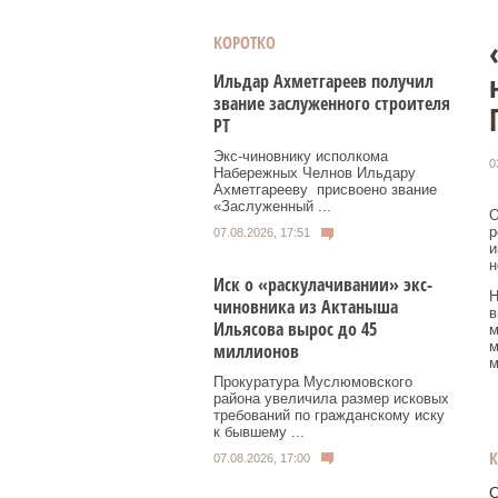
КОРОТКО
Ильдар Ахметгареев получил
звание заслуженного строителя
РТ
Экс‑чиновнику исполкома
0
Набережных Челнов Ильдару
Ахметгарееву присвоено звание
«Заслуженный ...
О
р
07.08.2026, 17:51
и
н
Иск о «раскулачивании» экс-
Н
чиновника из Актаныша
в
Ильясова вырос до 45
м
м
миллионов
м
Прокуратура Муслюмовского
района увеличила размер исковых
требований по гражданскому иску
к бывшему ...
07.08.2026, 17:00
О