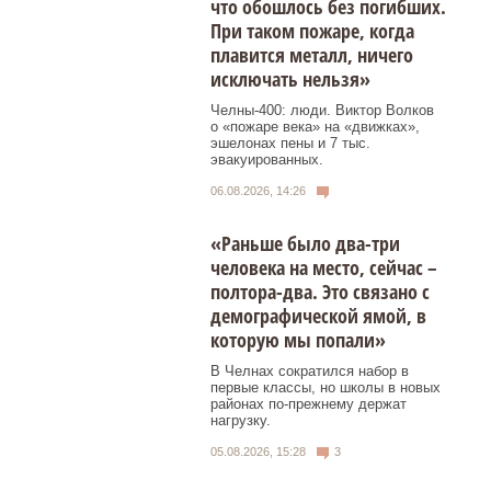
что обошлось без погибших.
При таком пожаре, когда
плавится металл, ничего
исключать нельзя»
Челны-400: люди. Виктор Волков
о «пожаре века» на «движках»,
эшелонах пены и 7 тыс.
эвакуированных.
06.08.2026, 14:26
«Раньше было два-три
человека на место, сейчас –
полтора-два. Это связано с
демографической ямой, в
которую мы попали»
В Челнах сократился набор в
первые классы, но школы в новых
районах по-прежнему держат
нагрузку.
05.08.2026, 15:28
3