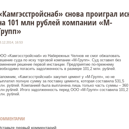
«Камгэсстройснаб» снова проиграл ис
на 101 млн рублей компании «М-
Групп»
3.12.2014, 16:53
ОО «Камгэсстройснаб» из Набережных Челнов не смог обжаловать
ешение суда по иску торговой компании «М-Групп». Суд оставил без
зменения решение первой инстанции. Предприятию по-прежнему
еобходимо погасить задолженность в размере 101,2 млн. рублей.
апомним, «Камгэсстройснаб» закупил цемент у «М-Групп», но не
ыплатил полную сумму за поставку цемента, которая составила 531,5
лн. рублей. Компанией была выплачена лишь только часть суммы – 360
лн рублей. Итого задолженность перед ООО «М-Групп» составила 101,2
лн. рублей.
КОММЕНТАРИИ
ставьте первый комментарий