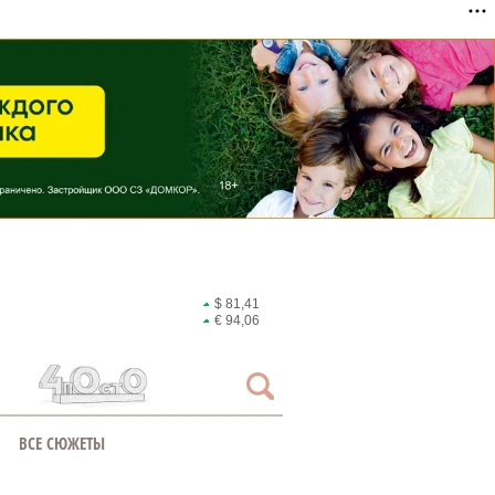
$ 81,41
€ 94,06
ВСЕ СЮЖЕТЫ