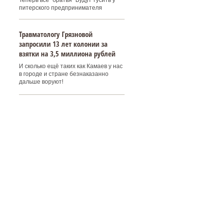
Теперь все "братья" Будут тусить у
питерского предпринимателя
Травматологу Грязновой
запросили 13 лет колонии за
взятки на 3,5 миллиона рублей
И сколько ещё таких как Камаев у нас
в городе и стране безнаказанно
дальше воруют!