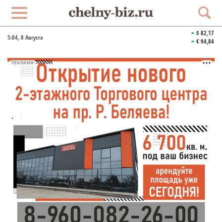
$ 82,17
5:04
, 8 Августа
€ 94,84
РЕКЛАМА