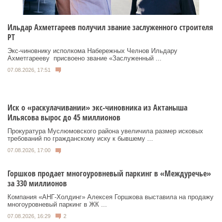
Ильдар Ахметгареев получил звание заслуженного строителя
РТ
Экс‑чиновнику исполкома Набережных Челнов Ильдару
Ахметгарееву присвоено звание «Заслуженный ...
07.08.2026, 17:51
Иск о «раскулачивании» экс-чиновника из Актаныша
Ильясова вырос до 45 миллионов
Прокуратура Муслюмовского района увеличила размер исковых
требований по гражданскому иску к бывшему ...
07.08.2026, 17:00
Горшков продает многоуровневый паркинг в «Междуречье»
за 330 миллионов
Компания «АНГ-Холдинг» Алексея Горшкова выставила на продажу
многоуровневый паркинг в ЖК ...
07.08.2026, 16:29
2