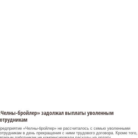
«Челны-бройлер» задолжал выплаты уволенным
сотрудникам
редприятие «Челны-бройлер» не рассчиталось с семью уволенными
отрудникам в день прекращения с ними трудового договора. Кроме того,
ятерым работникам не компенсировали расходы на оплату ...