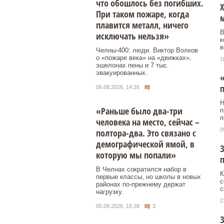
что обошлось без погибших.
Х
При таком пожаре, когда
плавится металл, ничего
В
исключать нельзя»
к
в
Челны-400: люди. Виктор Волков
о «пожаре века» на «движках»,
1
эшелонах пены и 7 тыс.
эвакуированных.
«
п
06.08.2026, 14:26
Н
«Раньше было два-три
п
п
человека на место, сейчас –
0
полтора-два. Это связано с
демографической ямой, в
З
которую мы попали»
В Челнах сократился набор в
К
первые классы, но школы в новых
с
районах по-прежнему держат
с
нагрузку.
2
05.08.2026, 15:28
3
З