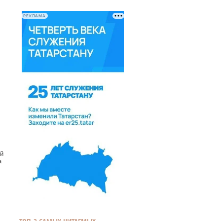
РЕКЛАМА
й
а