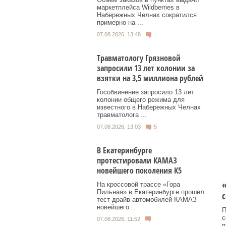
маркетплейса Wildberries в
Набережных Челнах сократился
примерно на ...
07.08.2026, 13:48
Травматологу Грязновой
запросили 13 лет колонии за
взятки на 3,5 миллиона рублей
Гособвинение запросило 13 лет
колонии общего режима для
известного в Набережных Челнах
травматолога ...
07.08.2026, 13:03
5
В Екатеринбурге
протестировали КАМАЗ
новейшего поколения К5
На кроссовой трассе «Гора
Пильная» в Екатеринбурге прошел
тест-драйв автомобилей КАМАЗ
новейшего ...
П
с
07.08.2026, 11:52
п