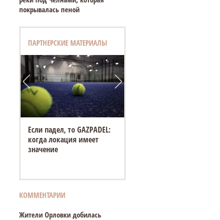
покрывалась пеной
ПАРТНЕРСКИЕ МАТЕРИАЛЫ
Если падел, то GAZPADEL:
«Белый город» открывает
когда локация имеет
новую площадку на
значение
Спасской ярмарке в
Елабуге
КОММЕНТАРИИ
Жители Орловки добилась