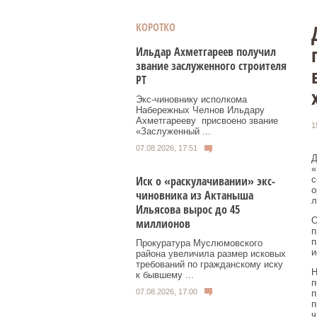
КОРОТКО
Ильдар Ахметгареев получил
звание заслуженного строителя
РТ
Экс‑чиновнику исполкома
Набережных Челнов Ильдару
Ахметгарееву присвоено звание
1
«Заслуженный ...
07.08.2026, 17:51
Д
«
Иск о «раскулачивании» экс-
с
о
чиновника из Актаныша
л
Ильясова вырос до 45
О
миллионов
п
п
Прокуратура Муслюмовского
и
района увеличила размер исковых
требований по гражданскому иску
Н
к бывшему ...
п
07.08.2026, 17:00
п
п
ч