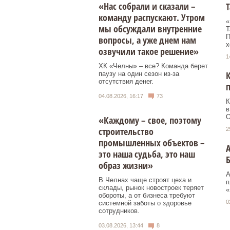
«Нас собрали и сказали –
Т
команду распускают. Утром
«
мы обсуждали внутренние
Т
П
вопросы, а уже днем нам
х
озвучили такое решение»
1
ХК «Челны» – все? Команда берет
паузу на один сезон из-за
отсутствия денег.
04.08.2026, 16:17
73
К
в
О
«Каждому – свое, поэтому
строительство
2
промышленных объектов –
А
это наша судьба, это наш
образ жизни»
А
В Челнах чаще строят цеха и
п
склады, рынок новостроек теряет
«
обороты, а от бизнеса требуют
0
системной заботы о здоровье
сотрудников.
03.08.2026, 13:44
8