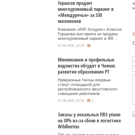
Горшков продает
б
к
многоуровневый паркинг в
«Междуречье» за 330
миллионов
Компания «АНГ-Холдинг» Алексея
Горшкова выставила на продажу
многоуровневый паркинг в ЖК ...
О
07.08.2026, 16:29
Минниханов и профильные
ведомства обсудят в Челнах
развитие образования РТ
Набережные Челны впервые
станут площадкой для
республиканского августовского
совещания работников ...
07.08.2026, 15:02
2
Заказы у локальных ПВЗ упали
на 30% из-за сбоев в логистике
Wildberries
Объем заказов в пунктах выдачи