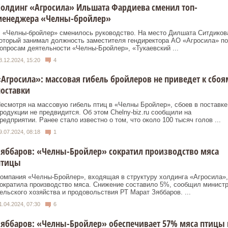
олдинг «Агросила» Ильшата Фардиева сменил топ-
менеджера «Челны-бройлер»
 «Челны-бройлер» сменилось руководство. На место Дилшата Ситдиков
оторый занимал должность заместителя гендиректора АО «Агросила» по
опросам деятельности «Челны-Бройлер», «Тукаевский ...
8.12.2024, 15:20
4
Агросила»: массовая гибель бройлеров не приведет к сбоя
оставки
есмотря на массовую гибель птиц в «Челны Бройлер», сбоев в поставке
родукции не предвидится. Об этом Сhelny-biz.ru сообщили на
редприятии. Ранее стало известно о том, что около 100 тысяч голов ...
9.07.2024, 08:18
1
яббаров: «Челны-Бройлер» сократил производство мяса
птицы
омпания «Челны-Бройлер», входящая в структуру холдинга «Агросила»,
ократила производство мяса. Снижение составило 5%, сообщил минист
ельского хозяйства и продовольствия РТ Марат Зяббаров. ...
1.04.2024, 07:30
6
яббаров: «Челны-Бройлер» обеспечивает 57% мяса птицы 