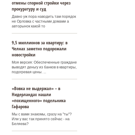
отмены спорной стройки через
прокуратуру и суд
Давно уж пора наводить там порядок
не Орловка с частными домами а
авторынок какой то
9,5 миллионов за квартиру: в
Челнах заметно подорожали
новостройки
Моя версия: Обеспеченные граждане
выводят деньгу из банков в квартиры,
подогревая цены. ...
«Вовка не выдержал» – в
Нидерландах нашли
«похищенного» подельника
Гафарова
Мы с вами знакомы, сразу на "ты"?
Или у вас так принято сейчас - на
Беляева?