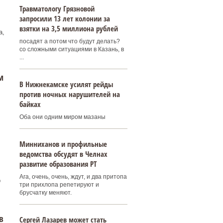
Травматологу Грязновой
запросили 13 лет колонии за
взятки на 3,5 миллиона рублей
а,
посадят а потом что будут делать?
со сложными ситуациями в Казань, в
...
м
В Нижнекамске усилят рейды
против ночных нарушителей на
байках
Оба они одним миром мазаны
Минниханов и профильные
ведомства обсудят в Челнах
развитие образования РТ
Ага, очень, очень, ждут, и два притопа
р
три прихлопа репетируют и
брусчатку меняют.
в
Сергей Лазарев может стать