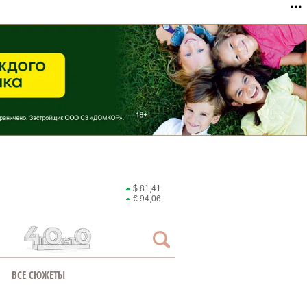
$ 81,41
€ 94,06
ВСЕ СЮЖЕТЫ