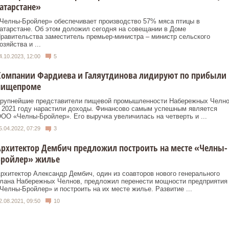
атарстане»
Челны-Бройлер» обеспечивает производство 57% мяса птицы в
атарстане. Об этом доложил сегодня на совещании в Доме
равительства заместитель премьер-министра – министр сельского
озяйства и ...
4.10.2023, 12:00
5
Компании Фардиева и Галяутдинова лидируют по прибыли 
пищепроме
рупнейшие представители пищевой промышленности Набережных Челн
 2021 году нарастили доходы. Финансово самым успешным является
ОО «Челны-Бройлер». Его выручка увеличилась на четверть и ...
5.04.2022, 07:29
3
рхитектор Дембич предложил построить на месте «Челны-
Бройлер» жилье
рхитектор Александр Дембич, один из соавторов нового генерального
лана Набережных Челнов, предложил перенести мощности предприятия
Челны-Бройлер» и построить на их месте жилье. Развитие ...
2.08.2021, 09:50
10