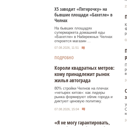
2
Х5 заводит «Пятерочку» на
бывшие площади «Бахетле» в
П
Челнах
К
На бывших площадях
Ф
супермаркета домашней еды
р
«Бахетле» в Набережных Челнах
0
откроется магазин ...
07.08.2026, 11:51
П
ПОДРОБНО
П
Короли квадратных метров:
р
кому принадлежит рынок
в
жилья автограда
2
80% стройки Челнов на плечах
С
«четырех китов»: как лидеры
рынка формируют облик города и
диктуют ценовую политику.
У
С
07.08.2026, 15:04
к
2
«Я не могу гарантировать,