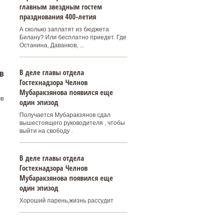
главным звездным гостем
празднования 400‑летия
А сколько заплатят из бюджета
Билану? Или бесплатно приедет. Где
Останина, Даванков, ...
В деле главы отдела
в
Гостехнадзора Челнов
Мубаракзянова появился еще
ов
один эпизод
Получается Мубаракзянов сдал
вышестоящего руководителя , чтобы
выйти на свободу .
В деле главы отдела
Гостехнадзора Челнов
Мубаракзянова появился еще
один эпизод
Хороший парень,жизнь рассудит