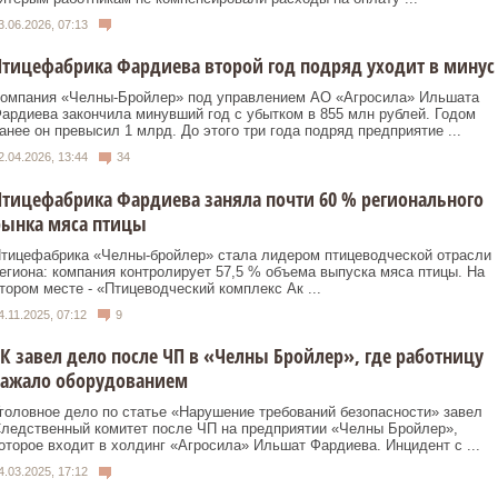
3.06.2026, 07:13
тицефабрика Фардиева второй год подряд уходит в минус
омпания «Челны-Бройлер» под управлением АО «Агросила» Ильшата
ардиева закончила минувший год с убытком в 855 млн рублей. Годом
анее он превысил 1 млрд. До этого три года подряд предприятие ...
2.04.2026, 13:44
34
тицефабрика Фардиева заняла почти 60 % регионального
рынка мяса птицы
тицефабрика «Челны-бройлер» стала лидером птицеводческой отрасли
егиона: компания контролирует 57,5 % объема выпуска мяса птицы. На
тором месте - «Птицеводческий комплекс Ак ...
4.11.2025, 07:12
9
К завел дело после ЧП в «Челны Бройлер», где работницу
зажало оборудованием
головное дело по статье «Нарушение требований безопасности» завел
ледственный комитет после ЧП на предприятии «Челны Бройлер»,
оторое входит в холдинг «Агросила» Ильшат Фардиева. Инцидент с ...
4.03.2025, 17:12