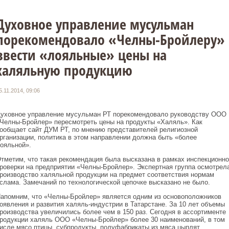
Духовное управление мусульман
порекомендовало «Челны-Бройлеру»
ввести «лояльные» цены на
халяльную продукцию
5.11.2014, 09:06
уховное управление мусульман РТ порекомендовало руководству ООО
Челны-Бройлер» пересмотреть цены на продукты «Халяль». Как
ообщает сайт ДУМ РТ, по мнению представителей религиозной
рганизации, политика в этом направлении должна быть «более
ояльной».
тметим, что такая рекомендация была высказана в рамках инспекционно
роверки на предприятии «Челны-Бройлер». Экспертная группа осмотрел
роизводство халяльной продукции на предмет соответствия нормам
слама. Замечаний по технологической цепочке высказано не было.
апомним, что «Челны-Бройлер» является одним из основоположников
оявления и развития халяль-индустрии в Татарстане. За 10 лет объемы
роизводства увеличились более чем в 150 раз. Сегодня в ассортименте
родукции халяль ООО «Челны-Бройлер» более 30 наименований, в том
исле мясо птицы, субпродукты, полуфабрикаты из мяса цыплят