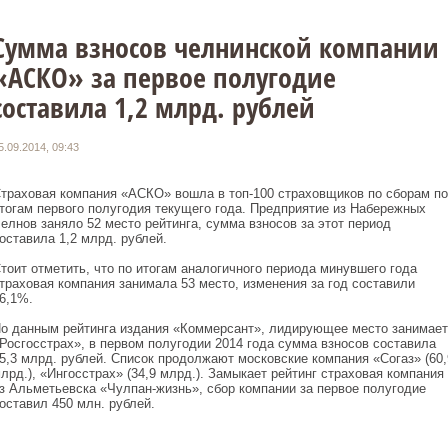
Сумма взносов челнинской компании
«АСКО» за первое полугодие
составила 1,2 млрд. рублей
5.09.2014, 09:43
траховая компания «АСКО» вошла в топ-100 страховщиков по сборам по
тогам первого полугодия текущего года. Предприятие из Набережных
елнов заняло 52 место рейтинга, сумма взносов за этот период
оставила 1,2 млрд. рублей.
тоит отметить, что по итогам аналогичного периода минувшего года
траховая компания занимала 53 место, изменения за год составили
6,1%.
о данным рейтинга издания «Коммерсант», лидирующее место занимает
Росгосстрах», в первом полугодии 2014 года сумма взносов составила
5,3 млрд. рублей. Список продолжают московские компания «Согаз» (60,
лрд.), «Ингосстрах» (34,9 млрд.). Замыкает рейтинг страховая компания
з Альметьевска «Чулпан-жизнь», сбор компании за первое полугодие
оставил 450 млн. рублей.