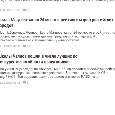
редставляют собой миниатюрные коробочки размером чуть больше двух
.
4.10.2025, 16:38
8
аиль Магдеев занял 24 место в рейтинге мэров российских
городов
эр Набережных Челнов Наиль Магдеев занял 24-ое место в рейтинге гл
оссийских городов. Такие данные представили эксперты ЦИК
Рейтинг» совместно с Финансовым университетом ...
9.09.2025, 07:32
29
Школы Челнов вошли в число лучших по
онкурентоспособности выпускников
ва учебных учреждения Набережных Челнов попали в российский рейти
кол по конкурентоспособности учеников. В списке – гимназия №26 и
ицей №78. Топ ведущих школ составило агентство RAEX на ...
1.08.2025, 07:33
5