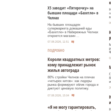
к
Х5 заводит «Пятерочку» на
Н
бывшие площади «Бахетле» в
г
в
Челнах
0
На бывших площадях
супермаркета домашней еды
Н
«Бахетле» в Набережных Челнах
откроется магазин ...
р
07.08.2026, 11:51
М
р
ПОДРОБНО
Ф
Короли квадратных метров:
0
кому принадлежит рынок
М
жилья автограда
Г
80% стройки Челнов на плечах
8
«четырех китов»: как лидеры
и
рынка формируют облик города и
2
диктуют ценовую политику.
07.08.2026, 15:04
Н
и
«Я не могу гарантировать,
Н