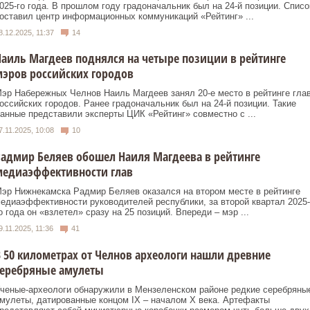
025-го года. В прошлом году градоначальник был на 24-й позиции. Списо
оставил центр информационных коммуникаций «Рейтинг» ...
8.12.2025, 11:37
14
аиль Магдеев поднялся на четыре позиции в рейтинге
эров российских городов
эр Набережных Челнов Наиль Магдеев занял 20-е место в рейтинге гла
оссийских городов. Ранее градоначальник был на 24-й позиции. Такие
анные представили эксперты ЦИК «Рейтинг» совместно с ...
7.11.2025, 10:08
10
адмир Беляев обошел Наиля Магдеева в рейтинге
медиаэффективности глав
эр Нижнекамска Радмир Беляев оказался на втором месте в рейтинге
едиаэффективности руководителей республики, за второй квартал 2025-
о года он «взлетел» сразу на 25 позиций. Впереди – мэр ...
9.11.2025, 11:36
41
 50 километрах от Челнов археологи нашли древние
серебряные амулеты
ченые-археологи обнаружили в Мензеленском районе редкие серебряны
мулеты, датированные концом IX – началом X века. Артефакты