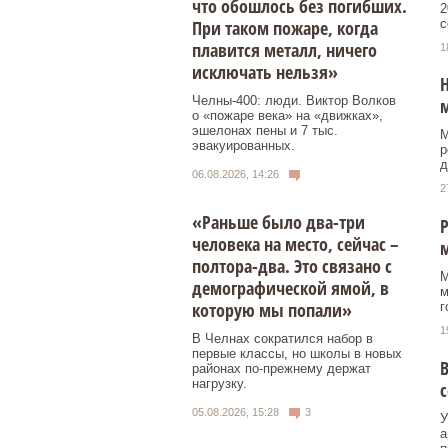
что обошлось без погибших.
2
с
При таком пожаре, когда
плавится металл, ничего
1
исключать нельзя»
Н
Челны-400: люди. Виктор Волков
м
о «пожаре века» на «движках»,
эшелонах пены и 7 тыс.
М
эвакуированных.
р
д
06.08.2026, 14:26
2
«Раньше было два-три
Р
человека на место, сейчас –
полтора-два. Это связано с
М
демографической ямой, в
м
которую мы попали»
г
1
В Челнах сократился набор в
первые классы, но школы в новых
В
районах по-прежнему держат
нагрузку.
05.08.2026, 15:28
3
У
а