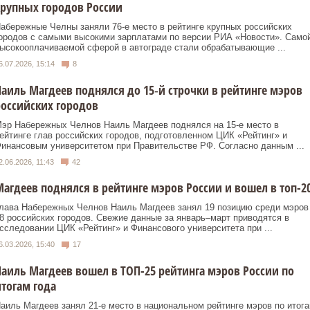
рупных городов России
абережные Челны заняли 76-е место в рейтинге крупных российских
ородов с самыми высокими зарплатами по версии РИА «Новости». Само
ысокооплачиваемой сферой в автограде стали обрабатывающие ...
6.07.2026, 15:14
8
аиль Магдеев поднялся до 15‑й строчки в рейтинге мэров
оссийских городов
эр Набережных Челнов Наиль Магдеев поднялся на 15‑е место в
ейтинге глав российских городов, подготовленном ЦИК «Рейтинг» и
инансовым университетом при Правительстве РФ. Согласно данным ...
2.06.2026, 11:43
42
агдеев поднялся в рейтинге мэров России и вошел в топ-2
лава Набережных Челнов Наиль Магдеев занял 19 позицию среди мэров
8 российских городов. Свежие данные за январь–март приводятся в
сследовании ЦИК «Рейтинг» и Финансового университета при ...
6.03.2026, 15:40
17
аиль Магдеев вошел в ТОП-25 рейтинга мэров России по
тогам года
аиль Магдеев занял 21-е место в национальном рейтинге мэров по итог