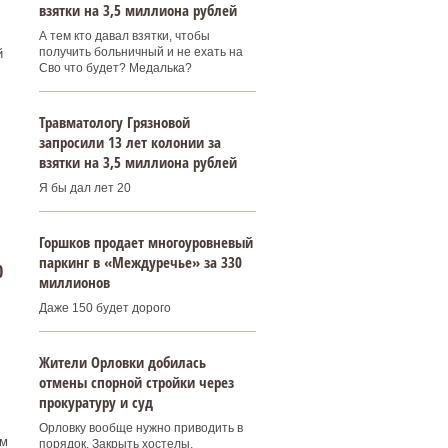
взятки на 3,5 миллиона рублей
А тем кто давал взятки, чтобы
получить больничный и не ехать на
й
Сво что будет? Медалька?
Травматологу Грязновой
запросили 13 лет колонии за
взятки на 3,5 миллиона рублей
Я бы дал лет 20
Горшков продает многоуровневый
паркинг в «Междуречье» за 330
0
миллионов
Даже 150 будет дорого
Жители Орловки добилась
отмены спорной стройки через
прокуратуру и суд
Орловку вообще нужно приводить в
ам
порядок. Закрыть хостелы,