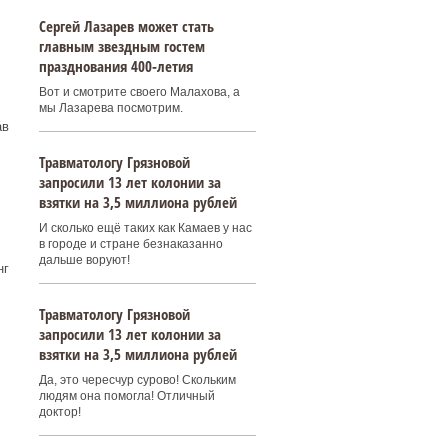
Сергей Лазарев может стать
главным звездным гостем
празднования 400‑летия
Вот и смотрите своего Малахова, а
мы Лазарева посмотрим.
ав
Травматологу Грязновой
запросили 13 лет колонии за
взятки на 3,5 миллиона рублей
И сколько ещё таких как Камаев у нас
в городе и стране безнаказанно
дальше воруют!
нг
Травматологу Грязновой
запросили 13 лет колонии за
взятки на 3,5 миллиона рублей
Да, это чересчур сурово! Скольким
людям она помогла! Отличный
доктор!