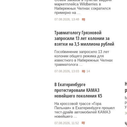
маркетплейса Wildberries в
Набережных Челнах сократился
примерно на ...
07.08.2026, 13:48
Травматологу Грязновой
запросили 13 лет колонии за
взятки на 3,5 миллиона рублей
Гособвинение запросило 13 лет
колонии общего режима для
известного в Набережных Челнах
травматолога ...
07.08.2026, 13:03
14
Н
В Екатеринбурге
р
протестировали КАМАЗ
новейшего поколения К5
М
р
На кроссовой трассе «Гора
у
Пильная» в Екатеринбурге прошел
тест-драйв автомобилей КАМАЗ
3
новейшего ...
Ч
07.08.2026, 11:52