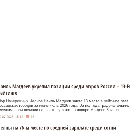
аиль Магдеев укрепил позиции среди мэров России – 13-й
ейтинге
эр Набережных Челнов Наиль Магдеев занял 13 место в рейтинге глав
оссийских городов за июнь-июль 2026 года. За полгода градоначальник
лучшил свои позиции на шесть пунктов - в январе Магдеев был на ...
0.07.2026, 15:12
18
елны на 76-м месте по средней зарплате среди сотни