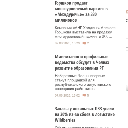
Горшков продает
многоуровневый паркинг в
«Междуречье» за 330
миллионов
О
Компания «АНГ-Холдинг» Алексея
Горшкова выставила на продажу
многоуровневый паркинг в ЖК ...
07.08.2026, 16:29
2
Минниханов и профильные
ведомства обсудят в Челнах
развитие образования РТ
Набережные Челны впервые
станут площадкой для
республиканского августовского
совещания работников ...
07.08.2026, 15:02
5
Заказы у локальных ПВЗ упали
на 30% из-за сбоев в логистике
Wildberries
Объем заказов в пунктах выдачи