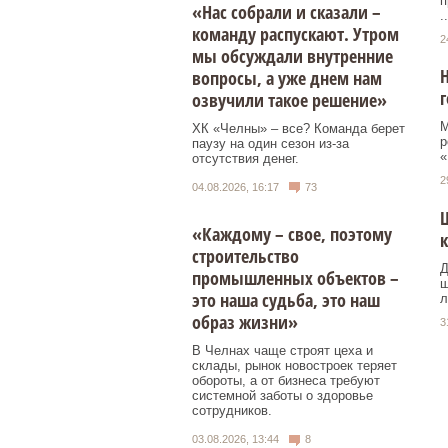
п
«Нас собрали и сказали –
..
команду распускают. Утром
2
мы обсуждали внутренние
Н
вопросы, а уже днем нам
озвучили такое решение»
М
ХК «Челны» – все? Команда берет
р
паузу на один сезон из-за
«
отсутствия денег.
2
04.08.2026, 16:17
73
«Каждому – свое, поэтому
к
строительство
Д
промышленных объектов –
ш
это наша судьба, это наш
л
образ жизни»
3
В Челнах чаще строят цеха и
склады, рынок новостроек теряет
обороты, а от бизнеса требуют
системной заботы о здоровье
сотрудников.
03.08.2026, 13:44
8