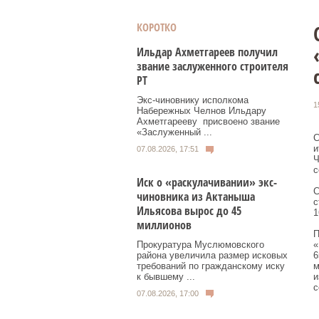
КОРОТКО
Ильдар Ахметгареев получил
звание заслуженного строителя
РТ
Экс‑чиновнику исполкома
1
Набережных Челнов Ильдару
Ахметгарееву присвоено звание
«Заслуженный ...
С
и
07.08.2026, 17:51
Ч
с
Иск о «раскулачивании» экс-
С
чиновника из Актаныша
с
Ильясова вырос до 45
1
миллионов
П
«
Прокуратура Муслюмовского
6
района увеличила размер исковых
м
требований по гражданскому иску
и
к бывшему ...
с
07.08.2026, 17:00