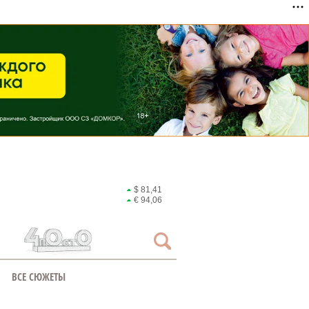
$ 81,41
€ 94,06
ВСЕ СЮЖЕТЫ