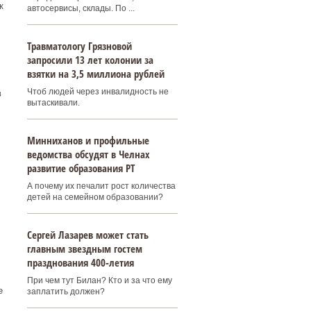
к
автосервисы, склады. По ...
Травматологу Грязновой
запросили 13 лет колонии за
взятки на 3,5 миллиона рублей
Чтоб людей через инвалидность не
в
вытаскивали.
Минниханов и профильные
ведомства обсудят в Челнах
развитие образования РТ
А почему их печалит рост количества
детей на семейном образовании?
Сергей Лазарев может стать
главным звездным гостем
празднования 400‑летия
При чем тут Билан? Кто и за что ему
е
заплатить должен?