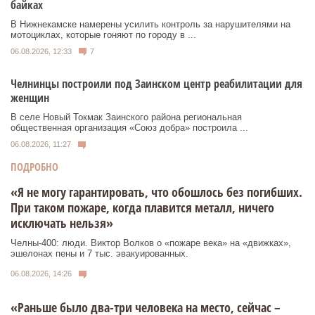
байках
В Нижнекамске намерены усилить контроль за нарушителями на
мотоциклах, которые гоняют по городу в ...
06.08.2026, 12:33
7
Челнинцы построили под Заинском центр реабилитации для
женщин
В селе Новый Токмак Заинского района региональная
общественная организация «Союз добра» построила ...
06.08.2026, 11:27
ПОДРОБНО
«Я не могу гарантировать, что обошлось без погибших.
При таком пожаре, когда плавится металл, ничего
исключать нельзя»
Челны-400: люди. Виктор Волков о «пожаре века» на «движках»,
эшелонах пены и 7 тыс. эвакуированных.
06.08.2026, 14:26
«Раньше было два-три человека на место, сейчас –