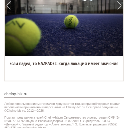
Если падел, то GAZPADEL: когда локация имеет значение
chelny-biz.ru
Любое использование материалов допускается только при соблюдении правил
перепечатки при наличии гиперссылки на Chelny-biz.ru. Все права защищены
©Chelny-biz.ru. 2012—2026.
Портал предпринимателей Chelny-biz.ru Свидетельство о регистрации СМИ Эл
№ФС77-64768 выдано Роскомнадзором 02.02.2016 г. Учредитель - ООО
«Деловой». Главный редактор – Ахметзянова Л. З. Контакты редакции: (8552)
450-575,
news@chelny-biz.ru