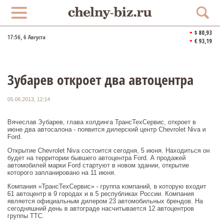
$ 80,93
17:56
, 6 Августа
€ 93,19
Зубарев откроет два автоцентра
05.06.2013, 12:14
Вячеслав Зубарев, глава холдинга ТрансТехСервис, откроет в
июне два автосалона - появится дилерский центр Chevrolet Niva и
Ford.
Открытие Chevrolet Niva состоится сегодня, 5 июня. Находиться он
будет на территории бывшего автоцентра Ford. А продажей
автомобилей марки Ford стартуют в новом здании, открытие
которого запланировано на 11 июня.
Компания «ТрансТехСервис» - группа компаний, в которую входит
61 автоцентр в 9 городах и в 5 республиках России. Компания
является официальным дилером 23 автомобильных брендов. На
сегодняшний день в автограде насчитывается 12 автоцентров
группы ТТС.