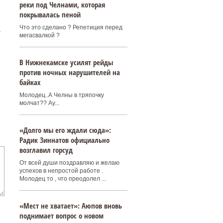
реки под Челнами, которая
покрывалась пеной
Что это сделано ? Репетиция перед
-
мегасвалкой ?
В Нижнекамске усилят рейды
против ночных нарушителей на
байках
Молодец..А Челны в тряпочку
молчат?? Ау...
«Долго мы его ждали сюда»:
Радик Зиннатов официально
возглавил горсуд
От всей души поздравляю и желаю
успехов в непростой работе .
Молодец то , что преодолел ...
«Мест не хватает»: Аюпов вновь
поднимает вопрос о новом