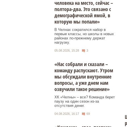
человека на место, сейчас –
полтора-два. Это связано с
демографической ямой, в
которую мы попали»
В Челнах сократился набор в
первые классы, но школы в новых
районах по-прежнему держат
нагрузку.
05.08.2026, 15:28
3
«Нас собрали и сказали –
команду распускают. Утром
мы обсуждали внутренние
вопросы, а уже днем нам
озвучили такое решение»
ХК «Челны» – все? Команда берет
паузу на один сезон из-за
отсутствия денег.
04.08.2026, 16:17
69
Ш
р