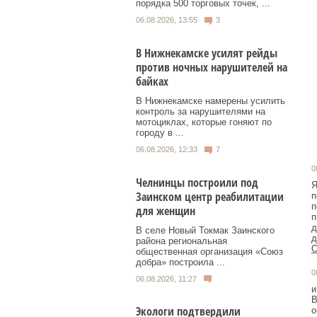
порядка 500 торговых точек, ...
06.08.2026, 13:55
3
В Нижнекамске усилят рейды
против ночных нарушителей на
байках
В Нижнекамске намерены усилить
контроль за нарушителями на
мотоциклах, которые гоняют по
городу в ...
06.08.2026, 12:33
7
0
Челнинцы построили под
Я
Заинском центр реабилитации
п
п
для женщин
п
д
В селе Новый Токмак Заинского
д
района региональная
О
общественная организация «Союз
добра» построила ...
0
06.08.2026, 11:27
и
В
Экологи подтвердили
о