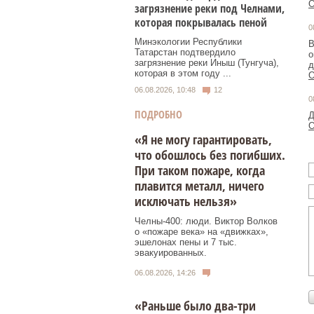
О
загрязнение реки под Челнами,
которая покрывалась пеной
0
Минэкологии Республики
В
Татарстан подтвердило
о
загрязнение реки Иныш (Тунгуча),
д
которая в этом году ...
О
06.08.2026, 10:48
12
0
ПОДРОБНО
Д
О
«Я не могу гарантировать,
что обошлось без погибших.
При таком пожаре, когда
плавится металл, ничего
исключать нельзя»
Челны-400: люди. Виктор Волков
о «пожаре века» на «движках»,
эшелонах пены и 7 тыс.
эвакуированных.
06.08.2026, 14:26
«Раньше было два-три