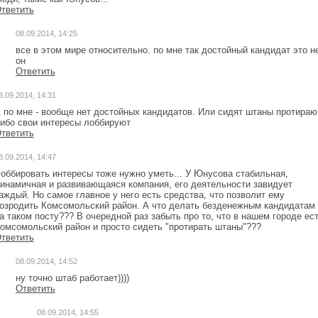
тветить
08.09.2014, 14:25
все в этом мире относительно. по мне так достойный кандидат это н
он
Ответить
8.09.2014, 14:31
 по мне - вообще нет достойных кандидатов. Или сидят штаны протираю
тветить
8.09.2014, 14:47
оббировать интересы тоже нужно уметь... У Юнусова стабильная,
инамичная и развивающаяся компания, его деятельности завидует
аждый. Но самое главное у него есть средства, что позволит ему
озродить Комсомольский район. А что делать безденежным кандидатам
а таком посту??? В очередной раз забыть про то, что в нашем городе ес
омсомольский район и просто сидеть "протирать штаны"???
тветить
08.09.2014, 14:52
ну точно штаб работает))))
Ответить
08.09.2014, 14:55