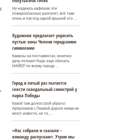
полутысячи точек
Ну надеюсь кафешки эти
4
пожароопасные разгонят, всё таки
огонь и гсм под одной крышей это ...
Художник предлагает украсить
пустые зоны Челнов городскими
символами
Камазы на постаментах, конечно
дичь полная! Надо еще обязать
НАЙЕР по всему городу ...
Город в пятый раз пытается
снести скандальный самострой у
ы
парка Победы
Какой там долгострой убрать!
Арбузников с Первой дороги никак не
могут извести, не то, ...
«Нас собрали и сказали –
команду распускают. Утром мы