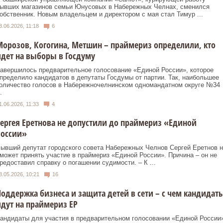
ывших магазинов семьи Юнусовых в Набережных Челнах, сменился
обственник. Новым владельцем и директором с мая стал Тимур ...
3.06.2026, 11:18
6
орозов, Когогина, Метшин – праймериз определили, кто
дет на выборы в Госдуму
авершилось предварительное голосование «Единой России», которое
пределило кандидатов в депутаты Госдумы от партии. Так, наибольшее
оличество голосов в Набережночелнинском одномандатном округе №34
.
1.06.2026, 11:33
4
ергея Еретнова не допустили до праймериз «Единой
России»
ывший депутат городского совета Набережных Челнов Сергей Еретнов н
может принять участие в праймериз «Единой России». Причина – он не
редоставил справку о погашении судимости. – К ...
8.05.2026, 10:21
16
оддержка бизнеса и защита детей в сети – с чем кандидат
дут на праймериз ЕР
андидаты для участия в предварительном голосовании «Единой России