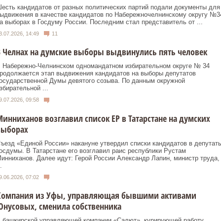
есть кандидатов от разных политических партий подали документы для
ыдвижения в качестве кандидатов по Набережночелнинскому округу №3
а выборах в Госдуму России. Последним стал представитель от ...
3.07.2026, 14:49
11
 Челнах на думские выборы выдвинулись пять человек
 Набережно‑Челнинском одномандатном избирательном округе № 34
родолжается этап выдвижения кандидатов на выборы депутатов
осударственной Думы девятого созыва. По данным окружной
збирательной ...
9.07.2026, 09:58
инниханов возглавил список ЕР в Татарстане на думских
выборах
ъезд «Единой России» накануне утвердил списки кандидатов в депутат
осдумы. В Татарстане его возглавил раис республики Рустам
инниханов. Далее идут: Герой России Александр Лапин, министр труда,
.
9.06.2026, 07:02
Компания из Уфы, управляющая бывшими активами
нусовых, сменила собственника
 башкирской управляющей компании «Салют», курирующей работу