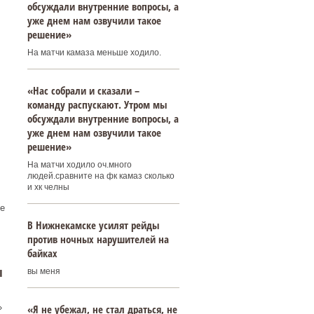
обсуждали внутренние вопросы, а
уже днем нам озвучили такое
решение»
На матчи камаза меньше ходило.
«Нас собрали и сказали –
команду распускают. Утром мы
обсуждали внутренние вопросы, а
уже днем нам озвучили такое
решение»
На матчи ходило оч.много
людей.сравните на фк камаз сколько
и хк челны
е
В Нижнекамске усилят рейды
против ночных нарушителей на
байках
ы
вы меня
«Я не убежал, не стал драться, не
»