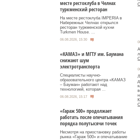
месте рестоклуба в Челнах
О
туркменский ресторан
На месте рестоклуба IMPERIA в
Набережных Челнах открылся
ресторан туркменской кухни
Turkmen House. ...
06.08.2026, 15:30
0
А
«КАМАЗ» и МГТУ им. Баумана
О
снижают шум
электротранспорта
0
Специалисты научно-
Л
образовательного центра «КАМАЗ
д
– Бауман» работают над
к
технологией, которая ...
в
н
06.08.2026, 15:17
К
О
«Гараж 500» продолжает
работать после опечатывания
порядка полутысячи точек
Несмотря на приостановку работы
рынка «Гараж 500» и опечатывание