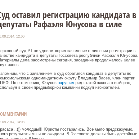
Суд оставил регистрацию кандидата в
депутаты Рафаэля Юнусова в силе
8.09.2014, 12:00
ерховный суд РТ не удовлетворил заявление о лишении регистрации в
ачестве кандидата в депутаты Госсовета республики Рафаэля Юнусова.
атериалы дела рассмотрены сегодня, заседание продолжалось более
вух часов.
апомним, что с заявлением в суд обратился кандидат в депутаты по
омсомольскому одномандатному округу Владимир Васев, член партии
ПРФ. По его мнению, Юнусов
нарушил
ряд статей закона о выборах,
спользуя в своей предвыборной кампании подкуп избирателей.
КОММЕНТАРИИ
8.09.2014, 14:08
расаса ..))) молодцы!!! Юристы постарались. Все было предсказуемо,
ного результаты мы и не ожидали. В Госсовете должны быть достойные
юди, такие как Юнусов...