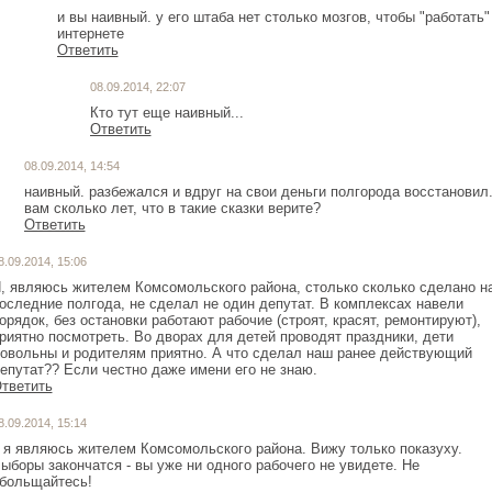
и вы наивный. у его штаба нет столько мозгов, чтобы "работать"
интернете
Ответить
08.09.2014, 22:07
Кто тут еще наивный...
Ответить
08.09.2014, 14:54
наивный. разбежался и вдруг на свои деньги полгорода восстановил
вам сколько лет, что в такие сказки верите?
Ответить
8.09.2014, 15:06
, являюсь жителем Комсомольского района, столько сколько сделано н
оследние полгода, не сделал не один депутат. В комплексах навели
орядок, без остановки работают рабочие (строят, красят, ремонтируют),
риятно посмотреть. Во дворах для детей проводят праздники, дети
овольны и родителям приятно. А что сделал наш ранее действующий
епутат?? Если честно даже имени его не знаю.
тветить
8.09.2014, 15:14
 я являюсь жителем Комсомольского района. Вижу только показуху.
ыборы закончатся - вы уже ни одного рабочего не увидете. Не
больщайтесь!