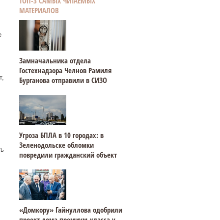
ТОП-3 САМЫХ ЧИТАЕМЫХ
МАТЕРИАЛОВ
е
Замначальника отдела
Гостехнадзора Челнов Рамиля
т,
Бурганова отправили в СИЗО
Угроза БПЛА в 10 городах: в
Зеленодольске обломки
ть
повредили гражданский объект
«Домкору» Гайнуллова одобрили
проект дома премиум-класса у