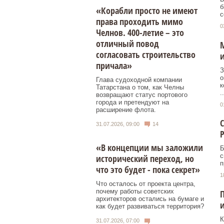
б
«Корабли просто не имеют
с
права проходить мимо
0
Челнов. 400-летие – это
отличный повод
М
согласовать строительство
и
причала»
З
о
Глава судоходной компании
к
Татарстана о том, как Челны
..
возвращают статус портового
города и претендуют на
0
расширение флота.
С
31.07.2026, 09:00
14
«В концепции мы заложили
Б
с
исторический переход, но
п
что это будет - пока секрет»
1
Что осталось от проекта центра,
почему работы советских
П
архитекторов остались на бумаге и
и
как будет развиваться территория?
К
31.07.2026, 07:00