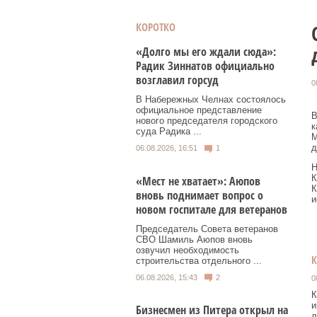
КОРОТКО
«Долго мы его ждали сюда»:
Радик Зиннатов официально
возглавил горсуд
0
В Набережных Челнах состоялось
официальное представление
В
нового председателя городского
к
суда Радика ...
М
д
06.08.2026, 16:51
1
Н
К
«Мест не хватает»: Аюпов
К
вновь поднимает вопрос о
и
новом госпитале для ветеранов
Председатель Совета ветеранов
СВО Шамиль Аюпов вновь
озвучил необходимость
строительства отдельного ...
06.08.2026, 15:43
2
0
К
и
Бизнесмен из Питера открыл на
л