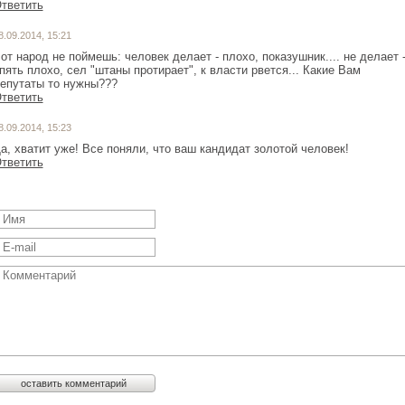
тветить
8.09.2014, 15:21
от народ не поймешь: человек делает - плохо, показушник.... не делает 
пять плохо, сел "штаны протирает", к власти рвется... Какие Вам
епутаты то нужны???
тветить
8.09.2014, 15:23
а, хватит уже! Все поняли, что ваш кандидат золотой человек!
тветить