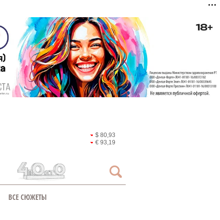
$ 80,93
€ 93,19
ВСЕ СЮЖЕТЫ