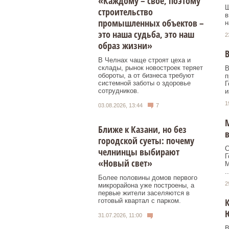
«Каждому – свое, поэтому
Ш
строительство
в
промышленных объектов –
н
это наша судьба, это наш
2
образ жизни»
В
В Челнах чаще строят цеха и
склады, рынок новостроек теряет
В
обороты, а от бизнеса требуют
п
системной заботы о здоровье
Г
сотрудников.
и
1
03.08.2026, 13:44
7
М
Ближе к Казани, но без
городской суеты: почему
С
челнинцы выбирают
Г
«Новый свет»
М
..
Более половины домов первого
2
микрорайона уже построены, а
первые жители заселяются в
готовый квартал с парком.
Ю
31.07.2026, 11:00
В