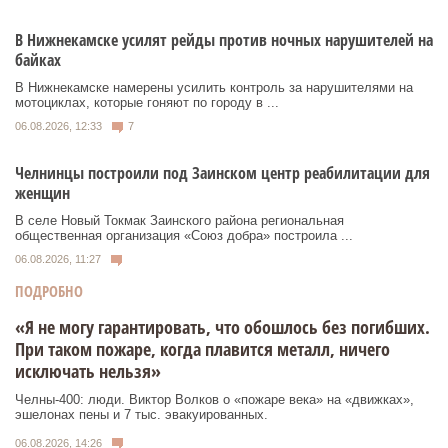
В Нижнекамске усилят рейды против ночных нарушителей на
байках
В Нижнекамске намерены усилить контроль за нарушителями на
мотоциклах, которые гоняют по городу в ...
06.08.2026, 12:33
7
Челнинцы построили под Заинском центр реабилитации для
женщин
В селе Новый Токмак Заинского района региональная
общественная организация «Союз добра» построила ...
06.08.2026, 11:27
ПОДРОБНО
«Я не могу гарантировать, что обошлось без погибших.
При таком пожаре, когда плавится металл, ничего
исключать нельзя»
Челны-400: люди. Виктор Волков о «пожаре века» на «движках»,
эшелонах пены и 7 тыс. эвакуированных.
06.08.2026, 14:26