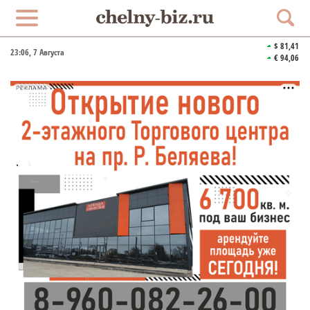
$ 81,41
23:06
, 7 Августа
€ 94,06
РЕКЛАМА