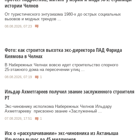
истории Челнов
От туристического энтузиазма 1980‑х до острых социальных
вызовов и модных трендов ...
08.08.2026, 07:23
Фото: как строится высотка экс-директора ПАД Фарида
Киямова в Челнах
В Набережных Челнах вовсю идет строительство спорного
25‑этажного дома на пересечении улиц ...
08.08.2026, 07:19
1
Ильдар Ахметгареев получил звание заслуженного строителя
РТ
Экс‑чиновнику исполкома Набережных Челнов Ильдару
Ахметгарееву присвоено звание «Заслуженный ...
07.08.2026, 17:51
1
Иск о «раскулачивании» экс-чиновника из Актаныша
Ильясова вырос до 45 миллионов