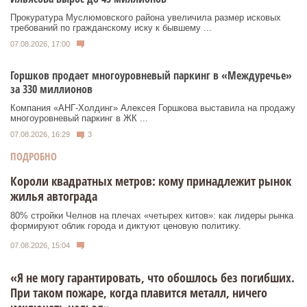
Прокуратура Муслюмовского района увеличила размер исковых
требований по гражданскому иску к бывшему ...
07.08.2026, 17:00
Горшков продает многоуровневый паркинг в «Междуречье»
за 330 миллионов
Компания «АНГ-Холдинг» Алексея Горшкова выставила на продажу
многоуровневый паркинг в ЖК ...
07.08.2026, 16:29
3
ПОДРОБНО
Короли квадратных метров: кому принадлежит рынок
жилья автограда
80% стройки Челнов на плечах «четырех китов»: как лидеры рынка
формируют облик города и диктуют ценовую политику.
07.08.2026, 15:04
«Я не могу гарантировать, что обошлось без погибших.
При таком пожаре, когда плавится металл, ничего