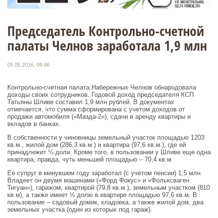
Председатель Контрольно-счетной
палаты Челнов заработала 1,9 млн
05.05.2016, 09:46
Контрольно-счетная палата Набережных Челнов обнародовала
доходы своих сотрудников. Годовой доход председателя КСП
Татьяны Шливе составил 1,9 млн рублей. В документах
отмечается, что сумма сформирована с учетом доходов от
продажи автомобиля («Мазда-2»), сдачи в аренду квартиры и
вкладов в банках.
В собственности у чиновницы земельный участок площадью 1203
кв.м., жилой дом (286,3 кв.м.) и квартира (97,6 кв.м.), где ей
принадлежит ¼ доли. Кроме того, в пользовании у Шливе еще одна
квартира, правда, чуть меньшей площадью – 70,4 кв.м.
Ее супруг в минувшем году заработал (с учетом пенсии) 1,5 млн.
Владеет он двумя машинами («Форд Фокус» и «Фольксваген
Тигуан»), гаражом, квартирой (79,8 кв.м.), земельным участком (810
кв.м), а также имеет ½ долю в квартире площадью 97,6 кв.м. В
пользование – садовый домик, кладовка, а также жилой дом, два
земельных участка (один из которых под гараж).