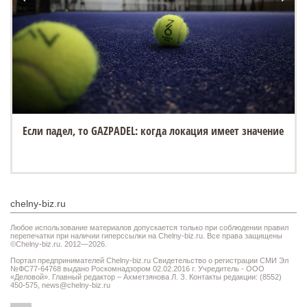
Если падел, то GAZPADEL: когда локация имеет значение
chelny-biz.ru
Любое использование материалов допускается только при соблюдении правил
перепечатки при наличии гиперссылки на Chelny-biz.ru. Все права защищены
©Chelny-biz.ru. 2012—2026.
Портал предпринимателей Chelny-biz.ru Свидетельство о регистрации СМИ Эл
№ФС77-64768 выдано Роскомнадзором 02.02.2016 г. Учредитель - ООО
«Деловой». Главный редактор – Ахметзянова Л. З. Контакты редакции: (8552)
450-575,
news@chelny-biz.ru