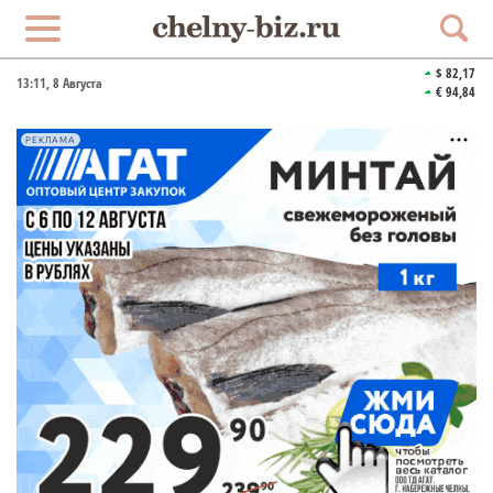
$ 82,17
13:11
, 8 Августа
€ 94,84
РЕКЛАМА