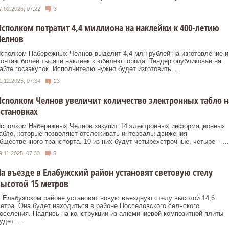
7.02.2026, 07:22
3
сполком потратит 4,4 миллиона на наклейки к 400-летию
Челнов
сполком Набережных Челнов выделит 4,4 млн рублей на изготовление и
онтаж более тысячи наклеек к юбилею города. Тендер опубликован на
айте госзакупок. Исполнителю нужно будет изготовить ...
1.12.2025, 07:34
23
сполком Челнов увеличит количество электронных табло н
становках
сполком Набережных Челнов закупит 14 электронных информационных
абло, которые позволяют отслеживать интервалы движения
бщественного транспорта. 10 из них будут четырехстрочные, четыре – ...
9.11.2025, 07:33
5
а въезде в Елабужский район установят световую стелу
ысотой 15 метров
 Елабужском районе установят новую въездную стелу высотой 14,6
етра. Она будет находиться в районе Поспеловского сельского
оселения. Надпись на конструкции из алюминиевой композитной плиты
удет ...