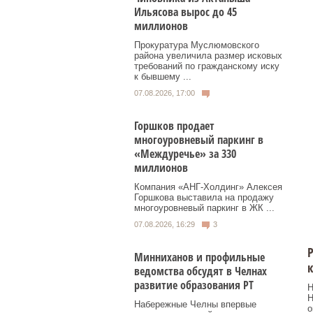
Ильясова вырос до 45
миллионов
Прокуратура Муслюмовского
района увеличила размер исковых
требований по гражданскому иску
к бывшему ...
07.08.2026, 17:00
Горшков продает
многоуровневый паркинг в
«Междуречье» за 330
миллионов
Компания «АНГ-Холдинг» Алексея
Горшкова выставила на продажу
многоуровневый паркинг в ЖК ...
07.08.2026, 16:29
3
Р
Минниханов и профильные
к
ведомства обсудят в Челнах
развитие образования РТ
Н
Н
Набережные Челны впервые
о