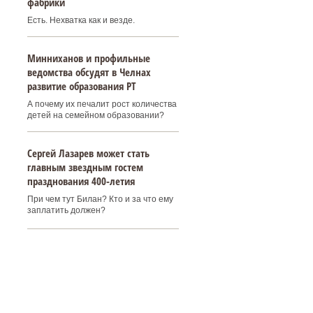
фабрики
Есть. Нехватка как и везде.
Минниханов и профильные
ведомства обсудят в Челнах
развитие образования РТ
А почему их печалит рост количества
детей на семейном образовании?
Сергей Лазарев может стать
главным звездным гостем
празднования 400‑летия
При чем тут Билан? Кто и за что ему
заплатить должен?