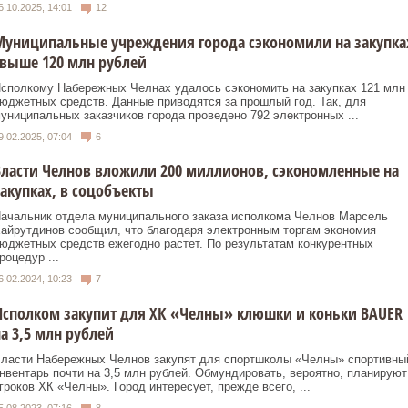
6.10.2025, 14:01
12
Муниципальные учреждения города сэкономили на закупка
выше 120 млн рублей
сполкому Набережных Челнах удалось сэкономить на закупках 121 млн
юджетных средств. Данные приводятся за прошлый год. Так, для
униципальных заказчиков города проведено 792 электронных ...
9.02.2025, 07:04
6
ласти Челнов вложили 200 миллионов, сэкономленные на
акупках, в соцобъекты
ачальник отдела муниципального заказа исполкома Челнов Марсель
айрутдинов сообщил, что благодаря электронным торгам экономия
юджетных средств ежегодно растет. По результатам конкурентных
роцедур ...
6.02.2024, 10:23
7
сполком закупит для ХК «Челны» клюшки и коньки BAUER
а 3,5 млн рублей
ласти Набережных Челнов закупят для спортшколы «Челны» спортивны
нвентарь почти на 3,5 млн рублей. Обмундировать, вероятно, планируют
гроков ХК «Челны». Город интересует, прежде всего, ...