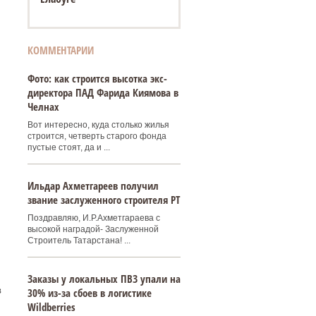
КОММЕНТАРИИ
Фото: как строится высотка экс-
директора ПАД Фарида Киямова в
Челнах
Вот интересно, куда столько жилья
строится, четверть старого фонда
пустые стоят, да и ...
Ильдар Ахметгареев получил
звание заслуженного строителя РТ
Поздравляю, И.Р.Ахметгараева с
высокой наградой- Заслуженной
Строитель Татарстана! ...
Заказы у локальных ПВЗ упали на
в
30% из-за сбоев в логистике
Wildberries