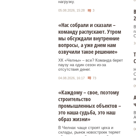
0
нагрузку.
В
05.08.2026, 15:28
3
2
«Нас собрали и сказали –
В
команду распускают. Утром
п
С
мы обсуждали внутренние
вопросы, а уже днем нам
1
озвучили такое решение»
Т
С
ХК «Челны» – все? Команда берет
паузу на один сезон из-за
отсутствия денег.
Н
С
04.08.2026, 16:17
73
н
0
«Каждому – свое, поэтому
А
строительство
промышленных объектов –
это наша судьба, это наш
В
А
образ жизни»
м
В Челнах чаще строят цеха и
0
склады, рынок новостроек теряет