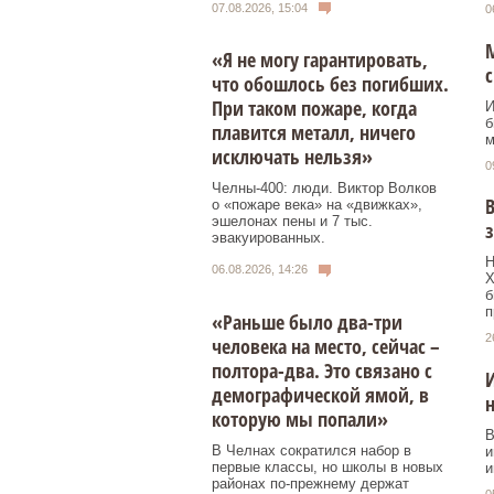
07.08.2026, 15:04
0
«Я не могу гарантировать,
с
что обошлось без погибших.
При таком пожаре, когда
И
б
плавится металл, ничего
м
исключать нельзя»
0
Челны-400: люди. Виктор Волков
В
о «пожаре века» на «движках»,
эшелонах пены и 7 тыс.
з
эвакуированных.
Н
06.08.2026, 14:26
Х
б
п
«Раньше было два-три
2
человека на место, сейчас –
полтора-два. Это связано с
И
демографической ямой, в
н
которую мы попали»
В
В Челнах сократился набор в
и
первые классы, но школы в новых
и
районах по-прежнему держат