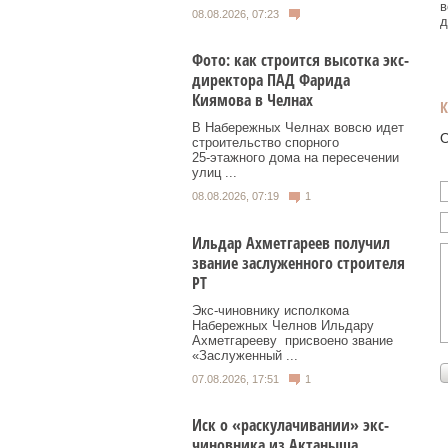
в
08.08.2026, 07:23
д
Фото: как строится высотка экс-
директора ПАД Фарида
Киямова в Челнах
В Набережных Челнах вовсю идет
О
строительство спорного
25‑этажного дома на пересечении
улиц ...
08.08.2026, 07:19
1
Ильдар Ахметгареев получил
звание заслуженного строителя
РТ
Экс‑чиновнику исполкома
Набережных Челнов Ильдару
Ахметгарееву присвоено звание
«Заслуженный ...
07.08.2026, 17:51
1
Иск о «раскулачивании» экс-
чиновника из Актаныша