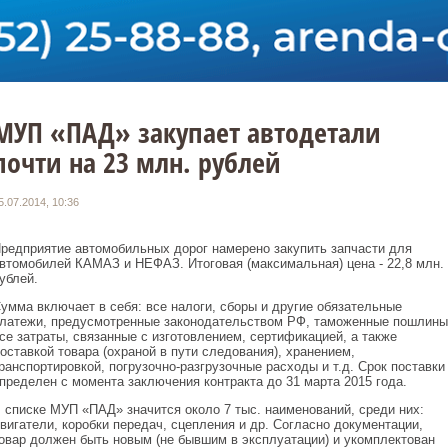
МУП «ПАД» закупает автодетали
почти на 23 млн. рублей
5.07.2014, 10:36
редприятие автомобильных дорог намерено закупить запчасти для
втомобилей КАМАЗ и НЕФАЗ. Итоговая (максимальная) цена - 22,8 млн.
ублей.
умма включает в себя: все налоги, сборы и другие обязательные
латежи, предусмотренные законодательством РФ, таможенные пошлины
се затраты, связанные с изготовлением, сертификацией, а также
оставкой товара (охраной в пути следования), хранением,
ранспортировкой, погрузочно-разгрузочные расходы и т.д. Срок поставки
пределен с момента заключения контракта до 31 марта 2015 года.
 списке МУП «ПАД» значится около 7 тыс. наименований, среди них:
вигатели, коробки передач, сцепления и др. Согласно документации,
овар должен быть новым (не бывшим в эксплуатации) и укомплектован