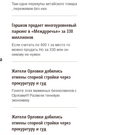
Там одни перекупы китайского товара
, переживем без них
Горшков продает многоуровневый
паркинг в «Междуречье» за 330
миллионов
Если считать по 400 т за место то
можно продать Но за 330 млн он
никому не нужен
а
Жители Орловки добились
отмены спорной стройки через
прокуратуру и суд
Гоните этих мамкиных бизнесменов с
Орловки!!! Развели теневую
экономику.
Жители Орловки добились
отмены спорной стройки через
прокуратуру и суд