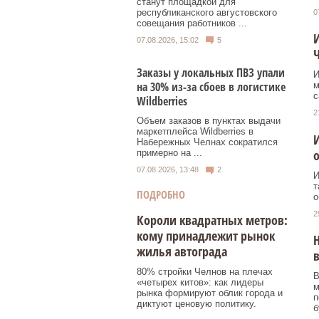
станут площадкой для
республиканского августовского
0
совещания работников ...
И
07.08.2026, 15:02
5
Заказы у локальных ПВЗ упали
И
на 30% из-за сбоев в логистике
м
с
Wildberries
2
Объем заказов в пунктах выдачи
маркетплейса Wildberries в
И
Набережных Челнах сократился
о
примерно на ...
07.08.2026, 13:48
2
И
т
ПОДРОБНО
о
2
Короли квадратных метров:
кому принадлежит рынок
Н
жилья автограда
в
80% стройки Челнов на плечах
В
«четырех китов»: как лидеры
м
рынка формируют облик города и
п
диктуют ценовую политику.
б