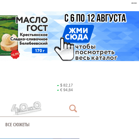
$ 82,17
€ 94,84
ВСЕ СЮЖЕТЫ