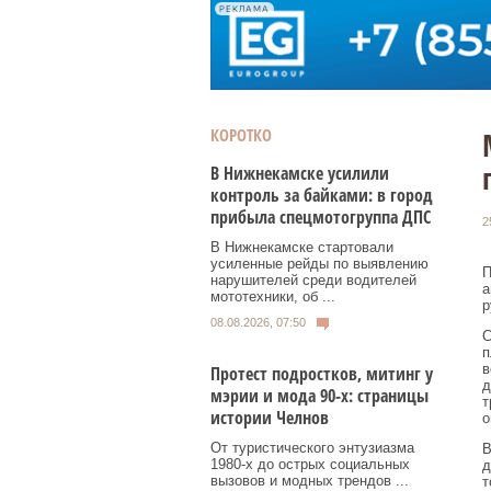
РЕКЛАМА
КОРОТКО
В Нижнекамске усилили
контроль за байками: в город
прибыла спецмотогруппа ДПС
2
В Нижнекамске стартовали
усиленные рейды по выявлению
П
нарушителей среди водителей
а
мототехники, об ...
р
08.08.2026, 07:50
С
п
в
Протест подростков, митинг у
д
мэрии и мода 90-х: страницы
т
истории Челнов
о
От туристического энтузиазма
В
1980‑х до острых социальных
д
вызовов и модных трендов ...
т