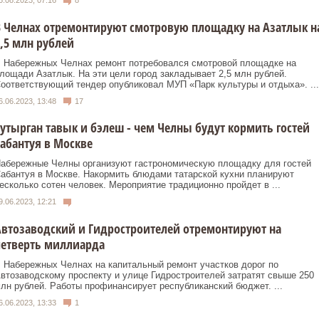
5.08.2023, 07:16
8
 Челнах отремонтируют смотровую площадку на Азатлык н
,5 млн рублей
 Набережных Челнах ремонт потребовался смотровой площадке на
лощади Азатлык. На эти цели город закладывает 2,5 млн рублей.
оответствующий тендер опубликовал МУП «Парк культуры и отдыха». ...
6.06.2023, 13:48
17
утырган тавык и бэлеш - чем Челны будут кормить гостей
абантуя в Москве
абережные Челны организуют гастрономическую площадку для гостей
абантуя в Москве. Накормить блюдами татарской кухни планируют
есколько сотен человек. Мероприятие традиционно пройдет в ...
9.06.2023, 12:21
втозаводский и Гидростроителей отремонтируют на
четверть миллиарда
 Набережных Челнах на капитальный ремонт участков дорог по
втозаводскому проспекту и улице Гидростроителей затратят свыше 250
лн рублей. Работы профинансирует республиканский бюджет. ...
6.06.2023, 13:33
1